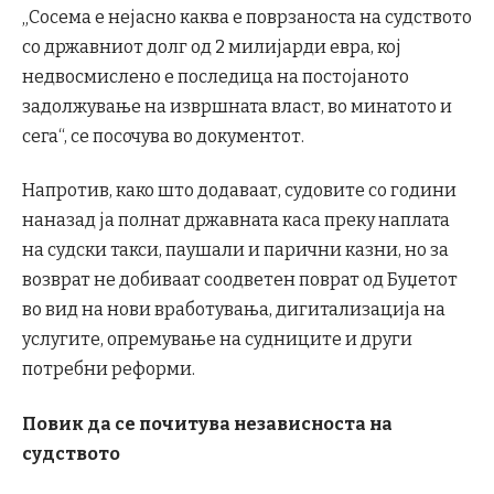
„Сосема е нејасно каква е поврзаноста на судството
со државниот долг од 2 милијарди евра, кој
недвосмислено е последица на постојаното
задолжување на извршната власт, во минатото и
сега“, се посочува во документот.
Напротив, како што додаваат, судовите со години
наназад ја полнат државната каса преку наплата
на судски такси, паушали и парични казни, но за
возврат не добиваат соодветен поврат од Буџетот
во вид на нови вработувања, дигитализација на
услугите, опремување на судниците и други
потребни реформи.
Повик да се почитува независноста на
судството