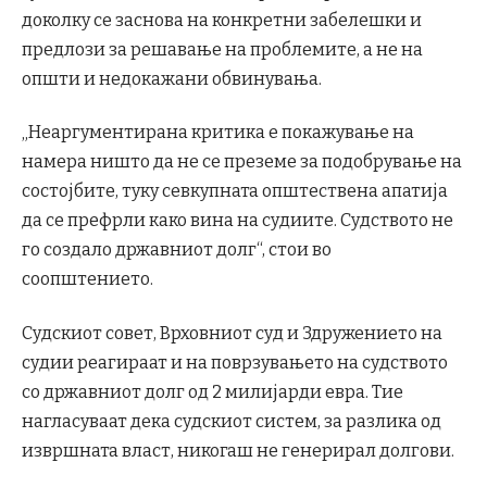
доколку се заснова на конкретни забелешки и
предлози за решавање на проблемите, а не на
општи и недокажани обвинувања.
„Неаргументирана критика е покажување на
намера ништо да не се преземе за подобрување на
состојбите, туку севкупната општествена апатија
да се префрли како вина на судиите. Судството не
го создало државниот долг“, стои во
соопштението.
Судскиот совет, Врховниот суд и Здружението на
судии реагираат и на поврзувањето на судството
со државниот долг од 2 милијарди евра. Тие
нагласуваат дека судскиот систем, за разлика од
извршната власт, никогаш не генерирал долгови.