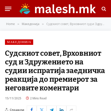
Home
Македонија
Судскиот совет, Врховниот суд и Здружението на судии испратија заедничка реакција до премиерот за неговите коментари
»
»
МАКЕДОНИЈА
Судскиот совет, Врховниот
суд и Здружението на
судии испратија заедничка
реакција до премиерот за
неговите коментари
15/11/2025
2 Mins Read
Сподели