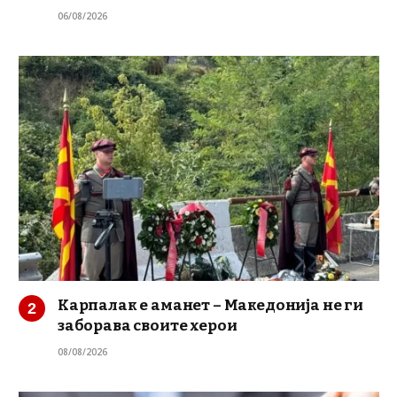
06/08/2026
Карпалак е аманет – Македонија не ги
заборава своите херои
08/08/2026