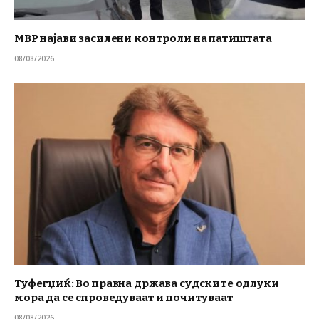
МВР најави засилени контроли на патиштата
08/08/2026
Туфегџиќ: Во правна држава судските одлуки
мора да се спроведуваат и почитуваат
08/08/2026