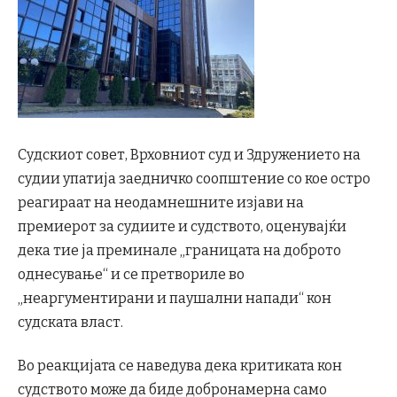
Судскиот совет, Врховниот суд и Здружението на
судии упатија заедничко соопштение со кое остро
реагираат на неодамнешните изјави на
премиерот за судиите и судството, оценувајќи
дека тие ја преминале „границата на доброто
однесување“ и се претвориле во
„неаргументирани и паушални напади“ кон
судската власт.
Во реакцијата се наведува дека критиката кон
судството може да биде добронамерна само