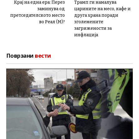
Крај на една ера: Перез
Трамп ги намалува
заминува од
царините на месо, кафе и
претседателското место
друга храна поради
во Реал (М)?
зголемените
загрижености за
инфлација
Поврзани
вести