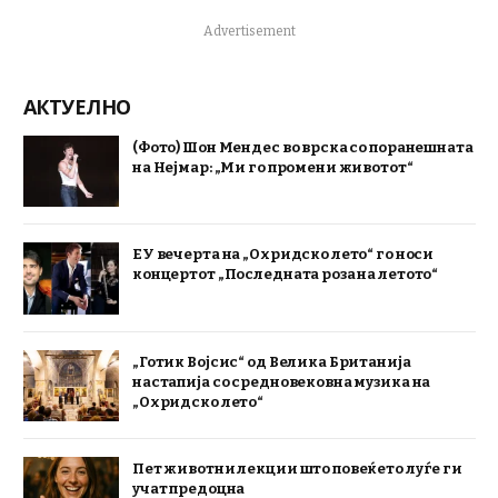
Advertisement
АКТУЕЛНО
(Фото) Шон Мендес во врска со поранешната
на Нејмар: „Ми го промени животот“
ЕУ вечерта на „Охридско лето“ го носи
концертот „Последната роза на летото“
„Готик Војсис“ од Велика Британија
настапија со средновековна музика на
„Охридско лето“
Пет животни лекции што повеќето луѓе ги
учат предоцна