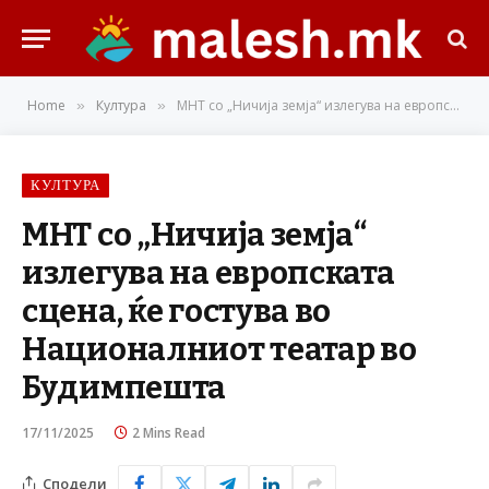
Home
Култура
МНТ со „Ничија земја“ излегува на европската сцена, ќе гостува во Националниот театар во Будимпешта
»
»
КУЛТУРА
МНТ со „Ничија земја“
излегува на европската
сцена, ќе гостува во
Националниот театар во
Будимпешта
17/11/2025
2 Mins Read
Сподели