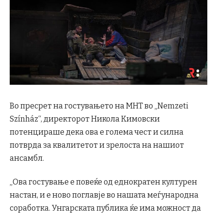
Во пресрет на гостувањето на МНТ во „Nemzeti
Színház“, директорот Никола Кимовски
потенцираше дека ова е голема чест и силна
потврда за квалитетот и зрелоста на нашиот
ансамбл.
„Ова гостување е повеќе од еднократен културен
настан, и е ново поглавје во нашата меѓународна
соработка. Унгарската публика ќе има можност да