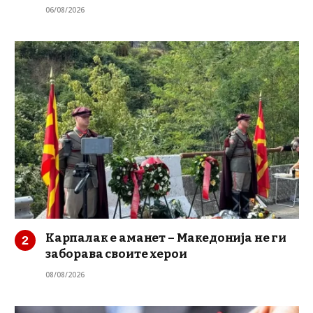
06/08/2026
Карпалак е аманет – Македонија не ги
заборава своите херои
08/08/2026