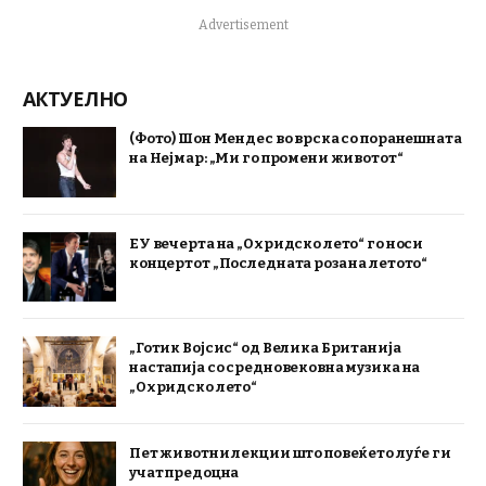
Advertisement
АКТУЕЛНО
(Фото) Шон Мендес во врска со поранешната
на Нејмар: „Ми го промени животот“
ЕУ вечерта на „Охридско лето“ го носи
концертот „Последната роза на летото“
„Готик Војсис“ од Велика Британија
настапија со средновековна музика на
„Охридско лето“
Пет животни лекции што повеќето луѓе ги
учат предоцна