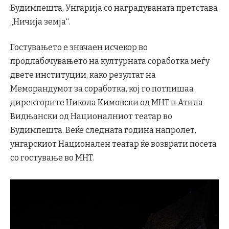
Будимпешта, Унгарија со наградуваната претстава
„Ничија земја“.
Гостувањето е значаен исчекор во
продлабочувањето на културната соработка меѓу
двете институции, како резултат на
Меморандумот за соработка, кој го потпишаа
директорите Никола Кимовски од МНТ и Атила
Видњански од Националниот театар во
Будимпешта. Веќе следната година напролет,
унгарскиот Национален театар ќе возврати посета
со гостување во МНТ.