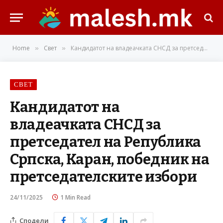
Home
Свет
Кандидатот на владеачката СНСД за претседател на Република Српска, Каран, победник на претседателските избори
»
»
СВЕТ
Кандидатот на
владеачката СНСД за
претседател на Република
Српска, Каран, победник на
претседателските избори
24/11/2025
1 Min Read
Сподели