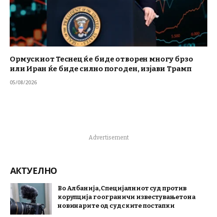
Ормускиот Теснец ќе биде отворен многу брзо
или Иран ќе биде силно погоден, изјави Трамп
05/08/2026
Advertisement
АКТУЕЛНО
Во Албанија, Специјалниот суд против
корупција го ограничи известувањето на
новинарите од судските постапки