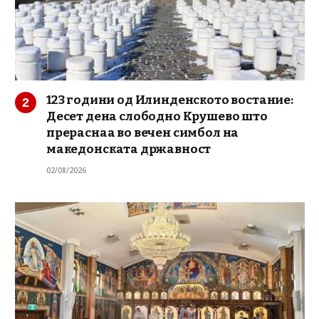
123 години од Илинденското востание:
Десет дена слободно Крушево што
прераснаа во вечен симбол на
македонската државност
02/08/2026