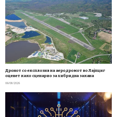
Дронот со експлозив на аеродромот во Лајпциг
оценет како сценарио за хибридна закана
06/08/2026