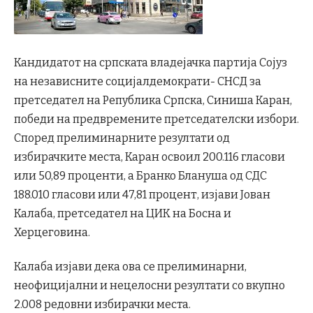
Кандидатот на српската владејачка партија Сојуз
на независните социјалдемократи- СНСД за
претседател на Република Српска, Синиша Каран,
победи на предвремените претседателски избори.
Според прелиминарните резултати од
избирачките места, Каран освоил 200.116 гласови
или 50,89 проценти, а Бранко Блануша од СДС
188.010 гласови или 47,81 процент, изјави Јован
Калаба, претседател на ЦИК на Босна и
Херцеговина.
Калаба изјави дека ова се прелиминарни,
неофицијални и нецелосни резултати со вкупно
2.008 редовни избирачки места.