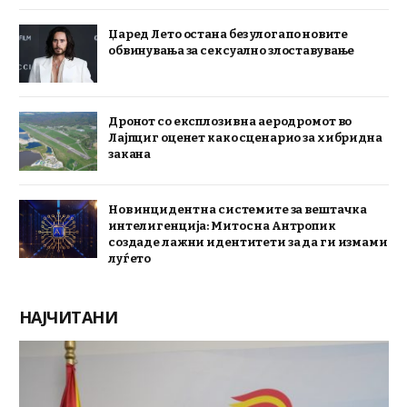
Џаред Лето остана без улога по новите
обвинувања за сексуално злоставување
Дронот со експлозив на аеродромот во
Лајпциг оценет како сценарио за хибридна
закана
Нов инцидент на системите за вештачка
интелигенција: Митос на Антропик
создаде лажни идентитети за да ги измами
луѓето
НАЈЧИТАНИ