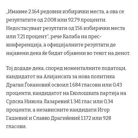
„Имавме 2.164 редовни избирачки места, а ова се
резултатите од 2.008 или 92,79 проценти.
Недостасуваат резултати од 156 избирачки места
или 7,21 процент“, рече Калаба на прес-
конференција, а официјалните резултати де
најавени дека ќе бидат објавени во текот на денот.
Тој додаде дека, според моменталните податоци,
кандидатот на Алијансата за нова политика
Драган Ѓокановиќ освоил 1.684 гласови или 0,43
проценти, кандидатот на Еколошката партија на
Српска Никола Лазаревиќ 1.341 глас или 0,34
проценти, а независните кандидати Игор
Гашевиќ и Славко Драгиќевиќ 1.172 или 928
гласови.