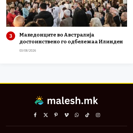
Македонците во Австралија
достоинствено го одбележаа Илинден
03/08/2026
Facebook
X
Pinterest
Vimeo
WhatsApp
TikTok
Instagram
(Twitter)