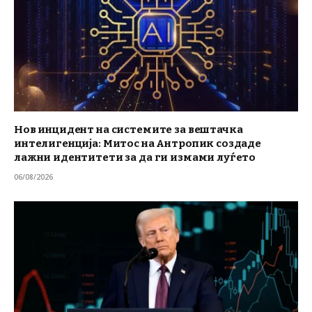
Нов инцидент на системите за вештачка
интелигенција: Митос на Антропик создаде
лажни идентитети за да ги измами луѓето
06/08/2026