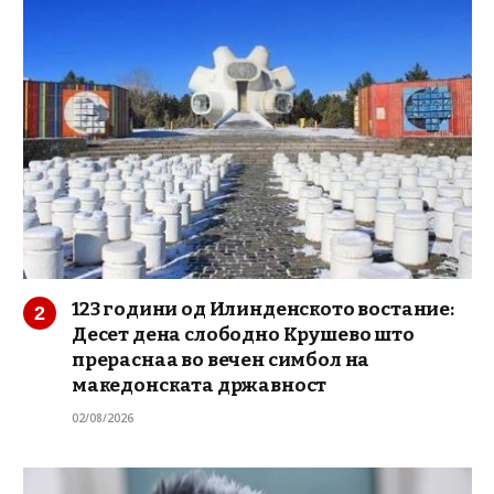
123 години од Илинденското востание:
Десет дена слободно Крушево што
прераснаа во вечен симбол на
македонската државност
02/08/2026