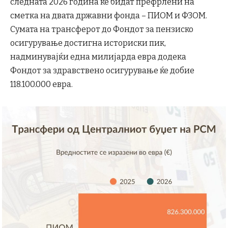
следната 2026 година ќе бидат префрлени на
сметка на двата државни фонда – ПИОМ и ФЗОМ.
Сумата на трансферот до Фондот за пензиско
осигурување достигна историски пик,
надминувајќи една милијарда евра додека
Фондот за здравствено осигурување ќе добие
118.100.000 евра.