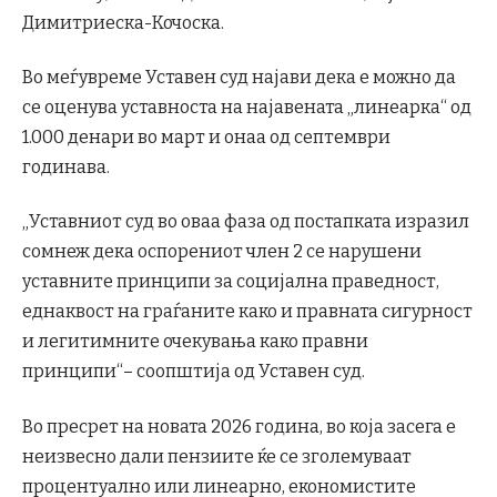
Димитриеска-Кочоска.
Во меѓувреме Уставен суд најави дека е можно да
се оценува уставноста на најавената „линеарка“ од
1.000 денари во март и онаа од септември
годинава.
„Уставниот суд во оваа фаза од постапката изразил
сомнеж дека оспорениот член 2 се нарушени
уставните принципи за социјална праведност,
еднаквост на граѓаните како и правната сигурност
и легитимните очекувања како правни
принципи“– соопштија од Уставен суд.
Во пресрет на новата 2026 година, во која засега е
неизвесно дали пензиите ќе се зголемуваат
процентуално или линеарно, економистите