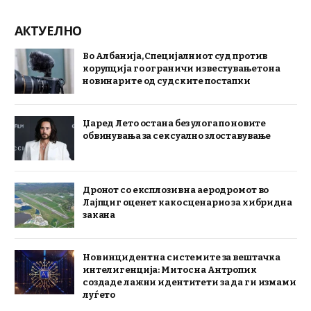
АКТУЕЛНО
Во Албанија, Специјалниот суд против
корупција го ограничи известувањето на
новинарите од судските постапки
Џаред Лето остана без улога по новите
обвинувања за сексуално злоставување
Дронот со експлозив на аеродромот во
Лајпциг оценет како сценарио за хибридна
закана
Нов инцидент на системите за вештачка
интелигенција: Митос на Антропик
создаде лажни идентитети за да ги измами
луѓето