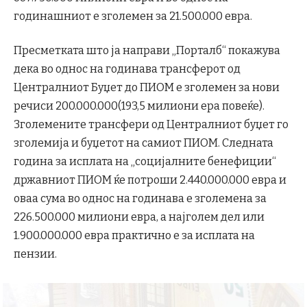
годинашниот е зголемен за 21.500.000 евра.
Пресметката што ја направи „Порталб“ покажува
дека во однос на годинава трансферот од
Централниот Буџет до ПИОМ е зголемен за нови
речиси 200.000.000(193,5 милиони ера повеќе).
Зголемените трансфери од Централниот буџет го
зголемија и буџетот на самиот ПИОМ. Следната
година за исплата на „социјалните бенефиции“
државниот ПИОМ ќе потроши 2.440.000.000 евра и
оваа сума во однос на годинава е зголемена за
226.500.000 милиони евра, а најголем дел или
1.900.000.000 евра практично е за исплата на
пензии.