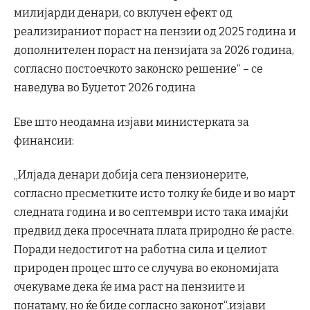
милијарди денари, со вклучен ефект од
реализираниот пораст на пензии од 2025 година и
дополнителен пораст на пензијата за 2026 година,
согласно постоечкото законско решение“ – се
наведува во Буџетот 2026 година
Еве што неодамна изјави министерката за
финансии:
„Илјада денари добија сега пензионерите,
согласно пресметките исто толку ќе биде и во март
следната година и во септември исто така имајќи
предвид дека просечната плата природно ќе расте.
Поради недостигот на работна сила и целиот
природен процес што се случува во економијата
очекуваме дека ќе има раст на пензиите и
понатаму, но ќе биде согласно законот“,изјави