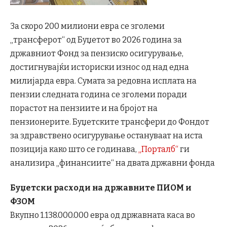
За скоро 200 милиони евра се зголеми
„трансферот“ од Буџетот во 2026 година за
државниот Фонд за пензиско осигурување,
достигнувајќи историски износ од над една
милијарда евра. Сумата за редовна исплата на
пензии следната година се зголеми поради
порастот на пензиите и на бројот на
пензионерите. Буџетските трансфери до Фондот
за здравствено осигурување остануваат на иста
позиција како што се годинава,
„Порталб“
ги
анализира „финансиите“ на двата државни фонда
Буџетски расходи на државните ПИОМ и
ФЗОМ
Вкупно 1.138.000.000 евра од државната каса во