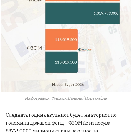
Инфографик: Фисник Џелили/ Порталб.мк
Следната година вкупниот буџет на вториот по
големина државен фонд – ФЗОМ ќе изнесува
887.750.000 милиони евра и во однос на