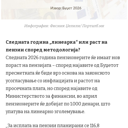
Инфографик: Фисник Џелили/ Порталб.мк
Следната година „линеарка“ или раст на
пензии според методологија?
Следната 2026 година пензионерите ќе имаат нов
пораст на пензијата – според најавите од Буџетот
пресметката ќе биде врз основа на законското
усогласување со инфлацијата и растот на
просечната плата, но според најавите од
Министерството за финансии, во април
пензионерите ќе добијат по 1.000 денари, што
упатува на линеарно зголемување.
„За исплата на пензии планирани се 116,8