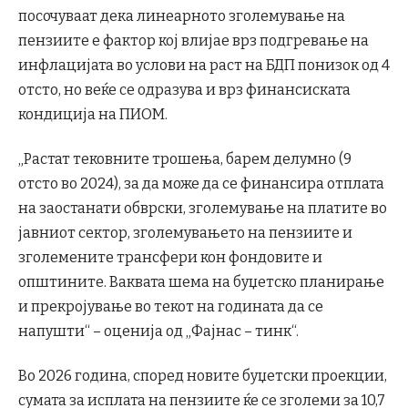
посочуваат дека линеарното зголемување на
пензиите е фактор кој влијае врз подгревање на
инфлацијата во услови на раст на БДП понизок од 4
отсто, но веќе се одразува и врз финансиската
кондиција на ПИОМ.
„Растат тековните трошења, барем делумно (9
отсто во 2024), за да може да се финансира отплата
на заостанати обврски, зголемување на платите во
јавниот сектор, зголемувањето на пензиите и
зголемените трансфери кон фондовите и
општините. Ваквата шема на буџетско планирање
и прекројување во текот на годината да се
напушти“ – оценија од „Фајнас – тинк“.
Во 2026 година, според новите буџетски проекции,
сумата за исплата на пензиите ќе се зголеми за 10,7