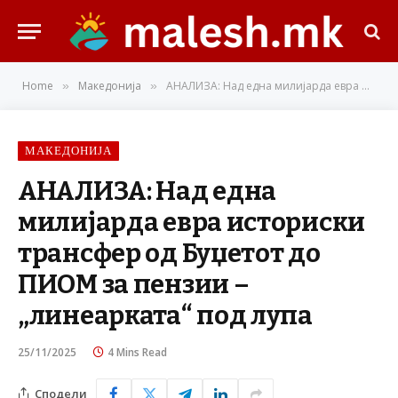
Home
Македонија
АНАЛИЗА: Над една милијарда евра историски трансфер од Буџетот до ПИОМ за пензии – „линеарката“ под лупа
»
»
МАКЕДОНИЈА
АНАЛИЗА: Над една
милијарда евра историски
трансфер од Буџетот до
ПИОМ за пензии –
„линеарката“ под лупа
25/11/2025
4 Mins Read
Сподели