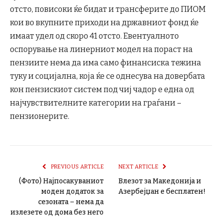
отсто, повисоки ќе бидат и трансферите до ПИОМ
кои во вкупните приходи на државниот фонд ќе
имаат удел од скоро 41 отсто. Евентуалното
оспорување на линерниот модел на пораст на
пензиите нема да има само финансиска тежина
туку и социјална, која ќе се однесува на довербата
кон пензискиот систем под чиј чадор е една од
најчувствителните категории на граѓани –
пензионерите.
PREVIOUS ARTICLE
NEXT ARTICLE
(Фото) Најпосакуваниот
Влезот за Македонија и
моден додаток за
Азербејџан е бесплатен!
сезоната – нема да
излезете од дома без него