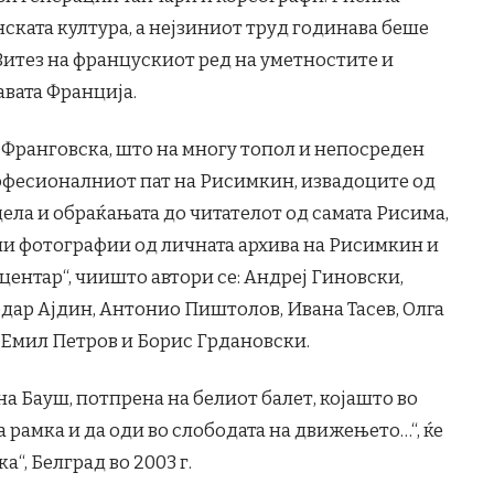
ската култура, а нејзиниот труд годинава беше
Витез на францускиот ред на уметностите и
вата Франција.
 Франговска, што на многу топол и непосреден
фесионалниот пат на Рисимкин, извадоците од
ела и обраќањата до читателот од самата Рисима,
тни фотографии од личната архива на Рисимкин и
центар“, чиишто автори се: Андреј Гиновски,
дар Ајдин, Aнтонио Пиштолов, Ивана Тасев, Олга
, Емил Петров и Борис Грдановски.
а Бауш, потпрена на белиот балет, којашто во
а рамка и да оди во слободата на движењето…“, ќе
“, Белград во 2003 г.