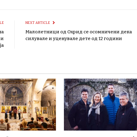
LE
NEXT ARTICLE
на
Малолетници од Охрид се осомничени дека
 и
силувале и уценувале дете од 12 години
ја