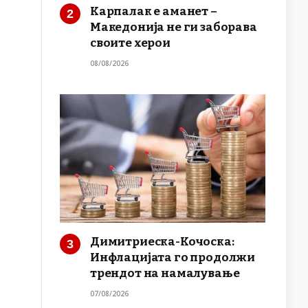
Карпалак е аманет –
Македонија не ги заборава
своите херои
08/08/2026
Димитриеска-Кочоска:
Инфлацијата го продолжи
трендот на намалување
07/08/2026