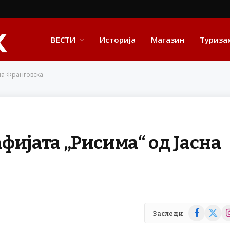
ВЕСТИ
Историја
Магазин
Туриза
на Франговска
фијата „Рисима“ од Јасна
Facebook
X
In
Заследи
(Twitte