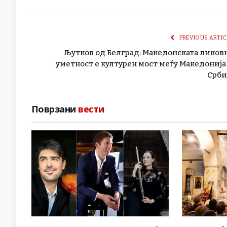
PREVIOUS ARTIC
Љутков од Белград: Македонската ликов
уметност е културен мост меѓу Македонија
Срби
Поврзани
вести