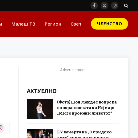
Facebook
X
Instagram
(Twitter)
м
Малеш ТВ
Регион
Свет
ЧЛЕНСТВО
Advertisement
АКТУЕЛНО
(Фото) Шон Мендес во врска
со поранешната на Нејмар:
„Ми го промени животот“
stagram
ЕУ вечерта на „Охридско
r)
лето“ го носи концертот