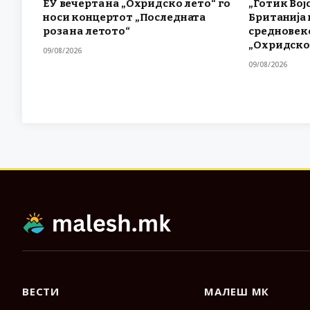
ЕУ вечерта на „Охридско лето“ го
„Готик Вој
носи концертот „Последната
Британија 
роза на летото“
средновек
„Охридско
09/08/2026
09/08/2026
ВЕСТИ
МАЛЕШ МК