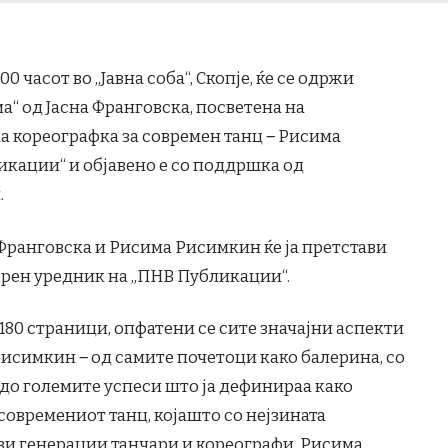
00 часот во „Јавна соба“, Скопје, ќе се одржи
а“ од Јасна Франговска, посветена на
а кореографка за современ танц ‒ Рисима
кации“ и објавено е со поддршка од
.
 Франговска и Рисима Рисимкин ќе ја претстави
ворен уредник на „ПНВ Публикации“.
 180 страници, опфатени се сите значајни аспекти
исимкин ‒ од самите почетоци како балерина, со
 до големите успеси што ја дефинираа како
современиот танц, којашто со нејзината
ови генерации танчари и кореографи. Рисима