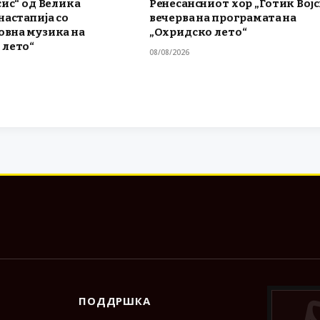
сис“ од Велика
Ренесансниот хор „Готик Војс
настапија со
вечерва на програмата на
овна музика на
„Охридско лето“
 лето“
08/08/2026
ПОДДРШКА