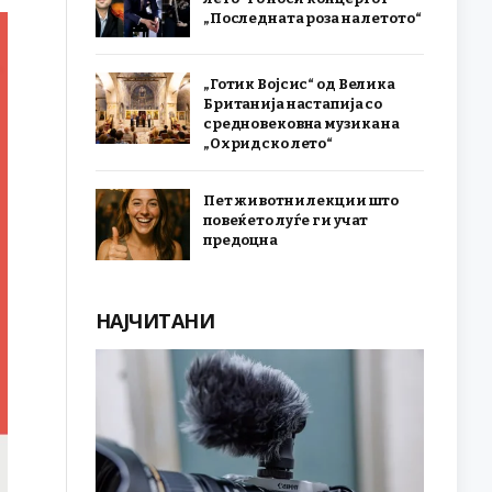
„Последната роза на летото“
„Готик Војсис“ од Велика
Британија настапија со
средновековна музика на
„Охридско лето“
Пет животни лекции што
повеќето луѓе ги учат
предоцна
НАЈЧИТАНИ