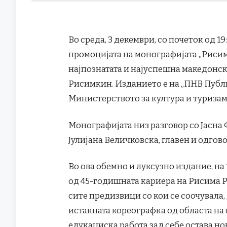
Во среда, 3 декември, со почеток од 19:
промоцијата на монографијата „Рисим
најпознатата и најуспешна македонск
Рисимкин. Изданието е на „ПНВ Публи
Министерството за култура и туризам
Монографијата низ разговор со Јасна
Јулијана Величковска, главен и одго
Во ова обемно и луксузно издание, на
од 45-годишната кариера на Рисима Р
сите предизвици со кои се соочувала,
истакната кореографка од областа на 
едукациска работа зад себе остава н