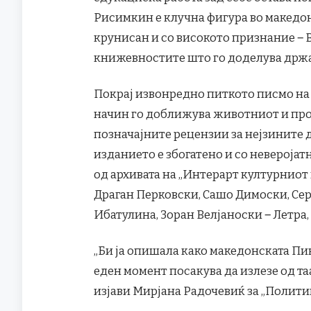
Рисимкин е клучна фигура во македон
крунисан и со високото признание ‒ 
книжевностите што го доделува држа
Покрај извонредно питкото писмо на
начин го доближува животниот и про
позначајните рецензии за нејзините д
изданието е збогатено и со невероја
од архивата на „Интерарт културниот 
Драган Перковски, Сашо Димоски, Сер
Ибатулина, Зоран Велјаноски ‒ Летра
„Би ја опишала како македонската Пин
еден момент посакува да излезе од та
изјави Мирјана Радочевиќ за „Политика