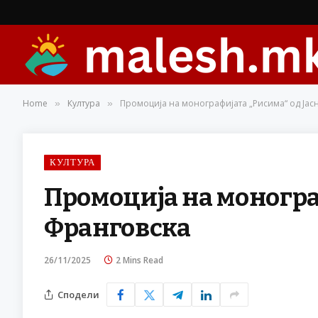
Home
Култура
Промоција на монографијата „Рисима“ од Јас
»
»
КУЛТУРА
Промоција на моногра
Франговска
26/11/2025
2 Mins Read
Сподели