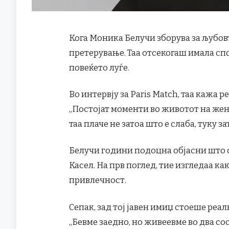
Кога Моника Белучи зборува за љубовт
претерување. Таа отсекогаш имала сп
повеќето луѓе.
Во интервју за Paris Match, таа кажа
„Постојат моменти во животот на женат
таа плаче не затоа што е слаба, туку з
Белучи години подоцна објасни што с
Касел. На прв поглед, тие изгледаа ка
привлечност.
Сепак, зад тој јавен имиџ стоеше реа
„Бевме заедно, но живеевме во два со