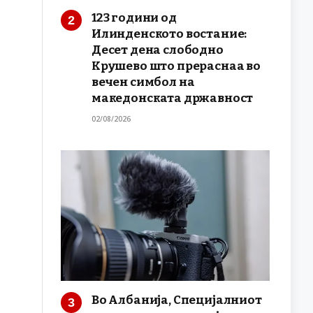
123 години од
Илинденското востание:
Десет дена слободно
Крушево што прераснаа во
вечен симбол на
македонската државност
02/08/2026
Во Албанија, Специјалниот