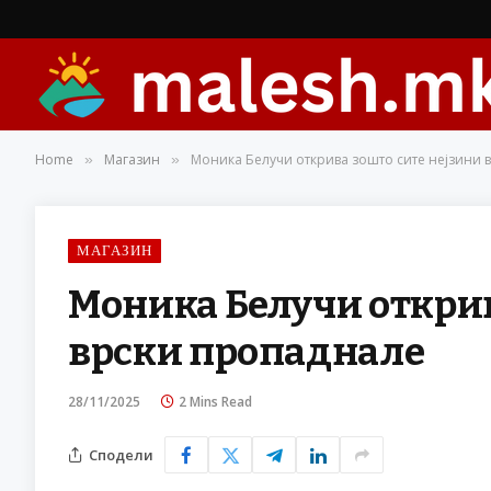
Home
Магазин
Моника Белучи открива зошто сите нејзини 
»
»
МАГАЗИН
Моника Белучи открив
врски пропаднале
28/11/2025
2 Mins Read
Сподели