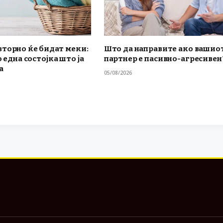
вторно ќе бидат меки:
Што да направите ако вашио
о една состојка што ја
партнер е пасивно-агресивен
а
05/08/2026