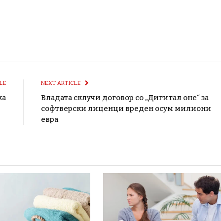
LE
NEXT ARTICLE
ка
Владата склучи договор со „Дигитал оне“ за
софтверски лиценци вреден осум милиони
евра