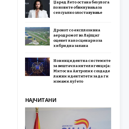
Џаред Лето остана без улога
по новите обвинувања за
сексуално злоставување
Дронот со експлозив на
аеродромот во Лајпциг
оценет како сценарио за
хибридна закана
Нов инцидент на системите
за вештачка интелигенција:
Митос на Антропик создаде
лажни идентитети за да ги
измами луѓето
НАЈЧИТАНИ