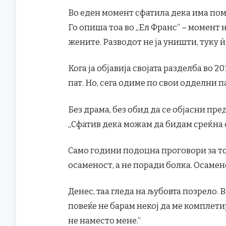
Во еден момент сфатила дека има пом
Го опиша тоа во „Ел Франс“ – момент 
жените. Разводот не ја уништи, туку 
Кога ја објавија својата разделба во 
пат. Но, сега одиме по свои одделни п
Без драма, без обид да се објасни пре
„Сфатив дека можам да бидам среќна с
Само години подоцна проговори за то
осаменост, а не поради болка. Осамено
Денес, таа гледа на љубовта позрело. Во
повеќе не барам некој да ме комплетира
не наместо мене.“