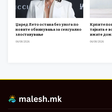
Џаред Лето остана без улога по
Крпите по
новите обвинувања за сексуално
тајната е в
злоставување
имате дом
06/08/2026
06/08/2026