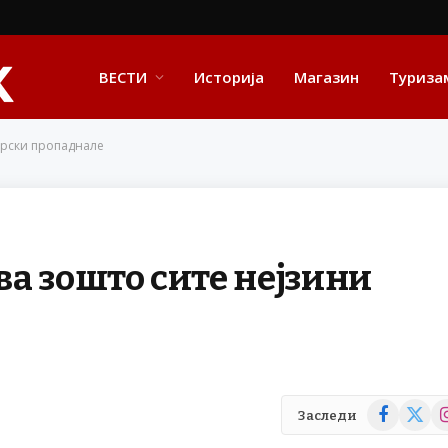
ВЕСТИ
Историја
Магазин
Туриза
врски пропаднале
а зошто сите нејзини
Facebook
X
In
Заследи
(Twitte