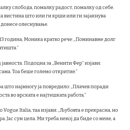
алку слобода, помалку радост, помалку од себе.
на вистина што или ги крши или ги зајакнува
ѝ донесе олеснување.
2013 година, Моника кратко рече: „Поминавме долг
атишта.“
д јавноста. Подоцна за „Венити Фер“ изјави:
ама. Тоа беше големо откритие.“
а што најмногу ја повредило: „Плачев поради
ста во врската е најтешката работа.“
 Vogue Italia, таа изјави: „Љубовта е прекрасна, но
. Јас сум цела. Ми треба некој да биде со мене, а