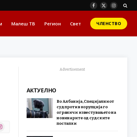
Facebook
X
Instagram
(Twitter)
м
Малеш ТВ
Регион
Свет
ЧЛЕНСТВО
Advertisement
АКТУЕЛНО
Во Албанија, Специјалниот
суд против корупција го
ограничи известувањето на
новинарите од судските
постапки
stagram
r)