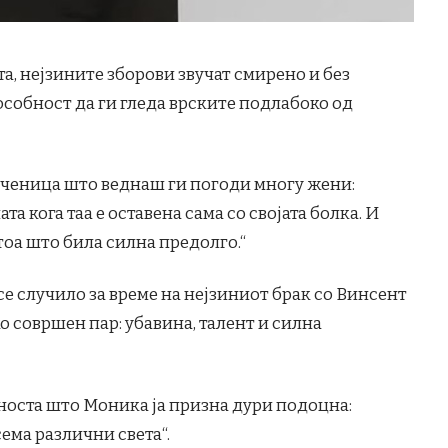
а, нејзините зборови звучат смирено и без
особност да ги гледа врските подлабоко од
 реченица што веднаш ги погоди многу жени:
а кога таа е оставена сама со својата болка. И
атоа што била силна предолго.“
е случило за време на нејзиниот брак со Винсент
ко совршен пар: убавина, талент и силна
лноста што Моника ја призна дури подоцна:
сема различни света“.