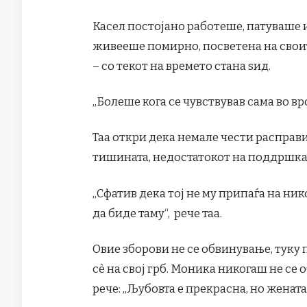
Касел постојано работеше, патуваше 
живееше помирно, посветена на своит
– со текот на времето стана ѕид.
„Болеше кога се чувствував сама во врс
Таа откри дека немале чести расправ
тишината, недостатокот на поддршка
„Сфатив дека тој не му припаѓа на ник
да биде таму“, рече таа.
Овие зборови не се обвинување, туку 
сè на свој грб. Моника никогаш не се 
рече: „Љубовта е прекрасна, но жената 