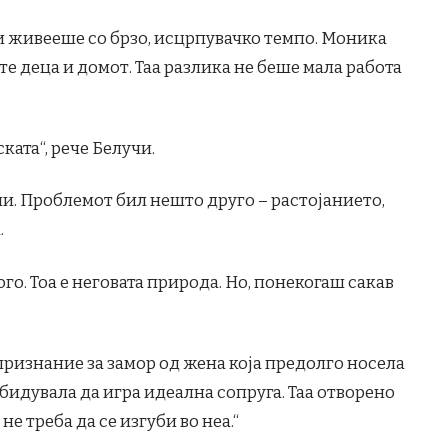
и живееше со брзо, исцрпувачко темпо. Моника
е деца и домот. Таа разлика не беше мала работа
ката“, рече Белучи.
ии. Проблемот бил нешто друго – растојанието,
.
ого. Тоа е неговата природа. Но, понекогаш сакав
признание за замор од жена која предолго носела
обидувала да игра идеална сопруга. Таа отворено
не треба да се изгуби во неа.“