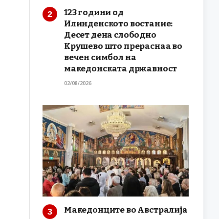
123 години од
Илинденското востание:
Десет дена слободно
Крушево што прераснаа во
вечен симбол на
македонската државност
02/08/2026
Македонците во Австралија