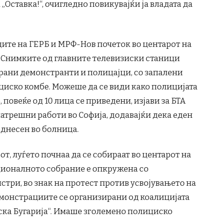
Оставка!“, очигледно повикувајќи ја владата да
адите на ГЕРБ и МРФ-Нов почеток во центарот на
. Снимките од главните телевизиски станици
рани демонстранти и полицајци, со запалени
циско комбе. Можеше да се види како полицијата
повеќе од 10 лица се приведени, изјави за БТА
атрешни работи во Софија, додавајќи дека еден
однесен во болница.
сот, луѓето почнаа да се собираат во центарот на
ационалното собрание е опкружена со
стри, во знак на протест против усвојувањето на
емонстрациите се организирани од коалицијата
ка Бугарија“. Имаше зголемено полициско