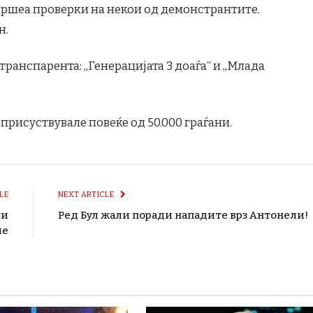
 вршеа проверки на некои од демонстрантите.
н.
ранспарента: „Генерацијата З доаѓа“ и „Млада
присуствувале повеќе од 50.000 граѓани.
LE
NEXT ARTICLE
ши
Ред Бул жали поради нападите врз Антонели!
ие