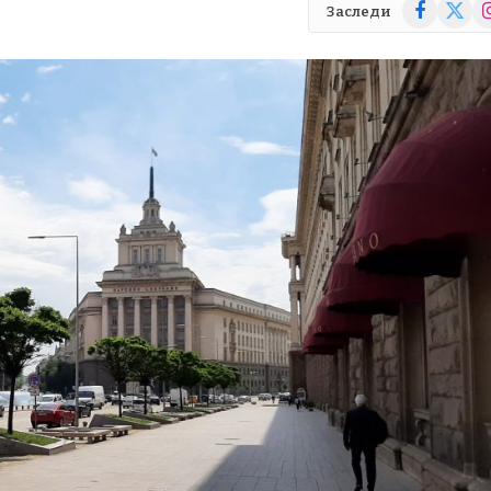
Facebook
X
In
Заследи
(Twitte