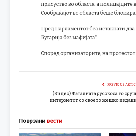
присуство во областа, а полицајците
Сообраќајот во областа беше блокира
Пред Парламентот беа истакнати два т
Бугарија без мафијата“.
Според организаторите, на протестот 
PREVIOUS ARTIC
(Видео) Фаталната русокоса го сру
интернетот со своето жешко издан
Поврзани
вести