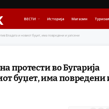
ВЕСТИ
Историја
Магазин
Туриза
отив Владата и новиот буџет, има повредени и уапсени
на протести во Бугарија
иот буџет, има повредени 