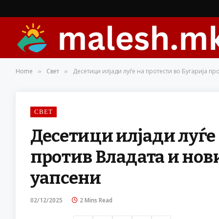
Home
Свет
Десетици илјади луѓе на протести во Бугарија пр
»
»
СВЕТ
Десетици илјади луѓе 
против Владата и нов
уапсени
02/12/2025
2 Mins Read