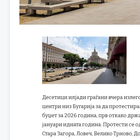
Десетици илјади граѓани вчера излег
центри низ Бугарија за да протестир
буџет за 2026 година, прв откако држа
јануари идната година. Протести се од
Стара Загора, Ловеч, Велико Трново, Д