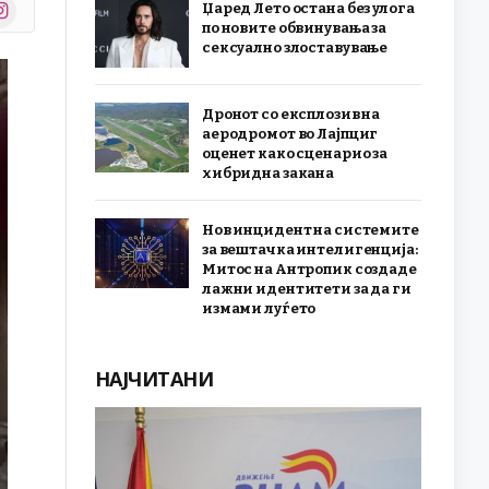
stagram
Џаред Лето остана без улога
r)
по новите обвинувања за
сексуално злоставување
Дронот со експлозив на
аеродромот во Лајпциг
оценет како сценарио за
хибридна закана
Нов инцидент на системите
за вештачка интелигенција:
Митос на Антропик создаде
лажни идентитети за да ги
измами луѓето
НАЈЧИТАНИ