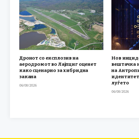
Дронот со експлозив на
Нов инциде
аеродромот во Лајпциг оценет
вештачка 
како сценарио за хибридна
на Антроп
закана
идентитет
луѓето
06/08/2026
06/08/2026