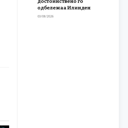
достоинствено го
одбележаа Илинден
03/08/2026