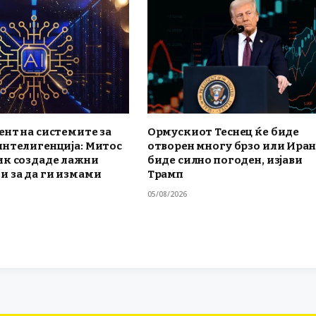
нт на системите за
Ормускиот Теснец ќе биде
интелигенција: Митос
отворен многу брзо или Иран
ик создаде лажни
биде силно погоден, изјави
и за да ги измами
Трамп
05/08/2026