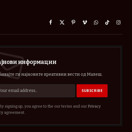
Facebook
X
Pinterest
Vimeo
WhatsApp
TikTok
Instag
(Twitter)
ајнови информации
ивајте ги најновите креативни вести од Малеш.
By signing up, you agree to the our terms and our
Privacy
cy
agreement.