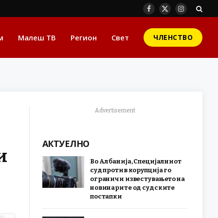
Facebook
X
Instagram
(Twitter)
м
Малеш ТВ
Регион
Свет
ЧЛЕНСТВО
Advertisement
АКТУЕЛНО
и
Во Албанија, Специјалниот
суд против корупција го
ограничи известувањето на
новинарите од судските
постапки