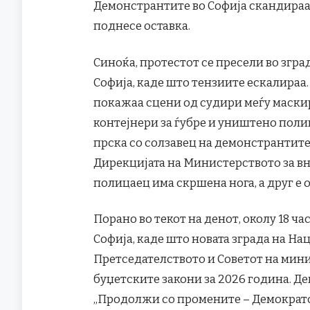
Демонстрантите во Софија скандираа „
поднесе оставка.
Синоќа, протестот се пресели во згр
Софија, каде што тензиите ескалираа
покажаа сцени од судири меѓу маски
контејнери за ѓубре и уништено поли
прска со солзавец на демонстрантите, 
Дирекцијата на Министерството за вн
полицаец има скршена нога, а друг е 
Порано во текот на денот, околу 18 ча
Софија, каде што новата зграда на Н
Претседателството и Советот на мини
буџетските закони за 2026 година. Д
„Продолжи со промените – Демократс