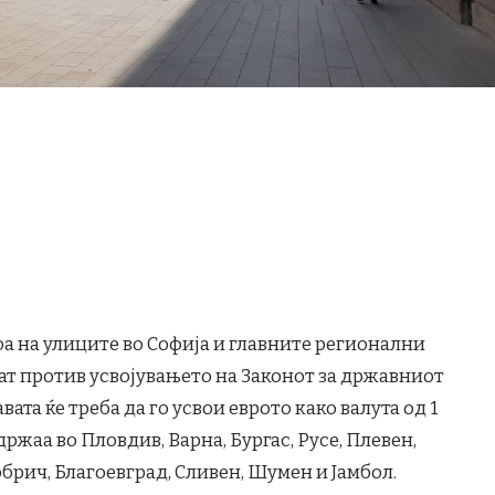
оа на улиците во Софија и главните регионални
аат против усвојувањето на Законот за државниот
вата ќе треба да го усвои еврото како валута од 1
ржаа во Пловдив, Варна, Бургас, Русе, Плевен,
обрич, Благоевград, Сливен, Шумен и Јамбол.