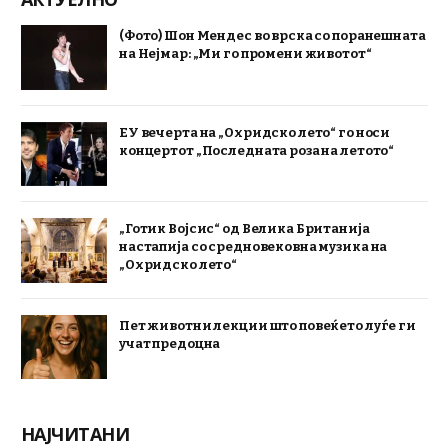
(Фото) Шон Мендес во врска со поранешната
на Нејмар: „Ми го промени животот“
ЕУ вечерта на „Охридско лето“ го носи
концертот „Последната роза на летото“
„Готик Војсис“ од Велика Британија
настапија со средновековна музика на
„Охридско лето“
Пет животни лекции што повеќето луѓе ги
учат предоцна
НАЈЧИТАНИ