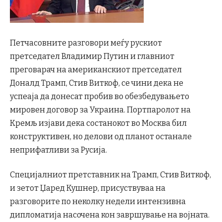
Петчасовните разговори меѓу рускиот
претседател Владимир Путин и главниот
преговарач на американскиот претседател
Доналд Трамп, Стив Виткоф, се чини дека не
успеаја да донесат пробив во обезбедувањето
мировен договор за Украина. Портпаролот на
Кремљ изјави дека состанокот во Москва бил
конструктивен, но делови од планот останале
неприфатливи за Русија.
Специјалниот претставник на Трамп, Стив Виткоф,
и зетот Џаред Кушнер, присуствуваа на
разговорите по неколку недели интензивна
дипломатија насочена кон завршување на војната.