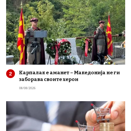
Карпалак е аманет – Македонија не ги
заборава своите херои
08/08/2026