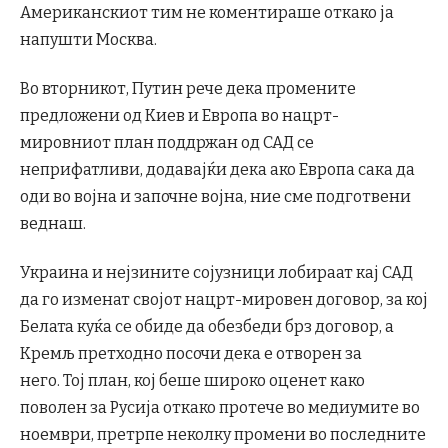
Американскиот тим не коментираше откако ја
напушти Москва.
Во вторникот, Путин рече дека промените
предложени од Киев и Европа во нацрт-
мировниот план поддржан од САД се
неприфатливи, додавајќи дека ако Европа сака да
оди во војна и започне војна, ние сме подготвени
веднаш.
Украина и нејзините сојузници лобираат кај САД
да го изменат својот нацрт-мировен договор, за кој
Белата куќа се обиде да обезбеди брз договор, а
Кремљ претходно посочи дека е отворен за
него. Тој план, кој беше широко оценет како
поволен за Русија откако протече во медиумите во
ноември, претрпе неколку промени во последните