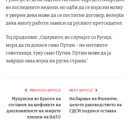
во последните недели, но одби да се изјасни колку
е уверен дека може да се постигне договор, велејќи
дека многу работи зависи од рускиот претседател.
Тој продолжи: „Одлуките, во случајот со Русија,
мора да ги донесе само Путин – не неговите
советници, туку само Путин. Путин може да ја
заврши оваа војна на руска страна.“
PREVIOUS ARTICLE
NEXT ARTICLE
Муцунски во Брисел на
На барање на Филипче,
состанок на шефовите на
целото раководството на
дипломатиите на земјите
СДСМ поднесе оставка
членки на НАТО