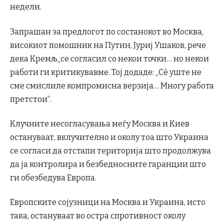
недели.
Запрашан за предлогот по состанокот во Москва,
високиот помошник на Путин, Јуриј Ушаков, рече
дека Кремљ„се согласил со некои точки… но некои
работи ги критикувавме. Тој додаде: „Сè уште не
сме смислиле компромисна верзија… Многу работа
претстои“.
Клучните несогласувања меѓу Москва и Киев
остануваат, вклучително и околу тоа што Украина
се согласи да отстапи територија што продолжува
да ја контролира и безбедносните гаранции што
ги обезбедува Европа.
Европските сојузници на Москва и Украина, исто
така, остануваат во остра спротивност околу