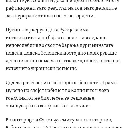
Белата куќа соопшти дека предлозите биле многу
рафинирани како резултат на тоа, иако деталите
за ажурираниот план не се потврдени.
Путин – кој верува дека Русија ја има
иницијативата на бојното поле – изгледаше
непоколеблив во своите барања дури минатата
недела, додека Зеленски постојано повторуваше
дека никогаш нема да се откаже од контролата врз
источните украински региони.
Додека разговорите во вторник беа во тек, Трамп
му рече на својот кабинет во Вашингтон дека
конфликтот не бил лесен за решавање,
опишувајќи го конфликтот како хаос.
Во интервју за Фокс њуз емитувано во вторник,
Рубио рече дека САД постигнале одреден напредок