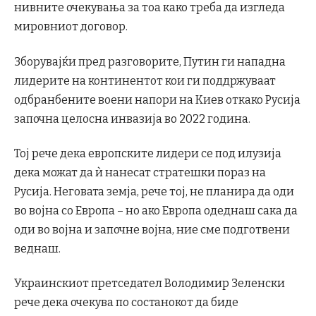
нивните очекувања за тоа како треба да изгледа
мировниот договор.
Зборувајќи пред разговорите, Путин ги нападна
лидерите на континентот кои ги поддржуваат
одбранбените воени напори на Киев откако Русија
започна целосна инвазија во 2022 година.
Тој рече дека европските лидери се под илузија
дека можат да ѝ нанесат стратешки пораз на
Русија. Неговата земја, рече тој, не планира да оди
во војна со Европа – но ако Европа одеднаш сака да
оди во војна и започне војна, ние сме подготвени
веднаш.
Украинскиот претседател Володимир Зеленски
рече дека очекува по состанокот да биде