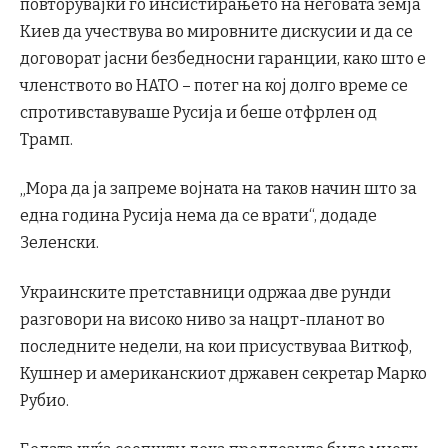
повторувајќи го инсистирањето на неговата земја
Киев да учествува во мировните дискусии и да се
договорат јасни безбедносни гаранции, како што е
членството во НАТО – потег на кој долго време се
спротивставуваше Русија и беше отфрлен од
Трамп.
„Мора да ја запреме војната на таков начин што за
една година Русија нема да се врати“, додаде
Зеленски.
Украинските претставници одржаа две рунди
разговори на високо ниво за нацрт-планот во
последните недели, на кои присуствуваа Виткоф,
Кушнер и американскиот државен секретар Марко
Рубио.