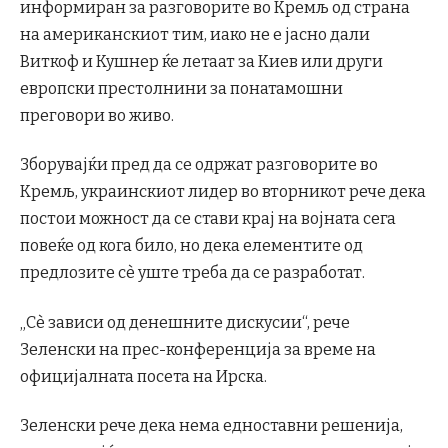
информиран за разговорите во Кремљ од страна
на американскиот тим, иако не е јасно дали
Виткоф и Кушнер ќе летаат за Киев или други
европски престолнини за понатамошни
преговори во живо.
Зборувајќи пред да се одржат разговорите во
Кремљ, украинскиот лидер во вторникот рече дека
постои можност да се стави крај на војната сега
повеќе од кога било, но дека елементите од
предлозите сè уште треба да се разработат.
„Сè зависи од денешните дискусии“, рече
Зеленски на прес-конференција за време на
официјалната посета на Ирска.
Зеленски рече дека нема едноставни решенија,