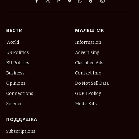
Facebook
X
Pinterest
Vimeo
WhatsApp
TikTok
Instagram
(Twitter)
ВЕСТИ
МАЛЕШ МК
World
Information
US Politics
Advertising
EU Politics
Classified Ads
Business
Contact Info
Opinions
Do Not Sell Data
Connections
GDPR Policy
Science
Media Kits
ПОДДРШКА
Subscriptions