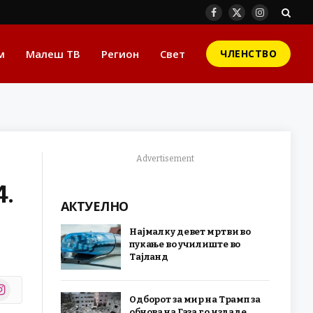
Facebook
X
Instagram
(Twitter)
м
Малеш ТВ
Регион
Свет
ЧЛЕНСТВО
Advertisement
4.
АКТУЕЛНО
Најмалку девет мртви во
пукање во училиште во
Тајланд
stagram
Одборот за мир на Трамп за
r)
обнова на Газа го издаде