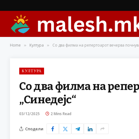
Home
Култура
Со два филма на репертоарот вечерва почнува
»
»
КУЛТУРА
Со два филма на репер
„Синедејс“
03/12/2025
2 Mins Read
Сподели