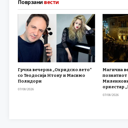
Поврзани
вести
Грчка вечер на „Охридско лето“
Магична ве
со Теодосија Нтоку и Масимо
познатиот
Полидори
Миленкови
оркестар 
07/08/2026
07/08/2026