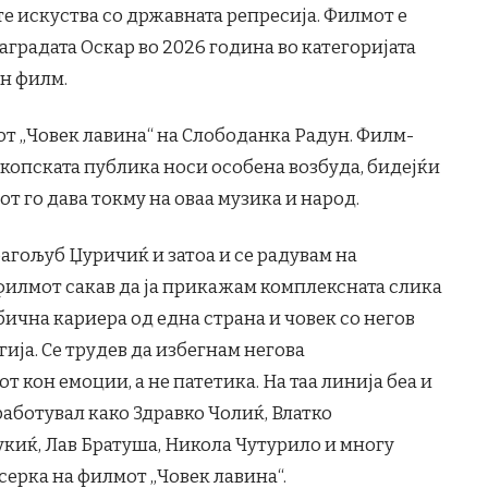
те искуства со државната репресијa. Филмот е
градата Оскар во 2026 година во категоријата
н филм.
мот „Човек лавина“ на Слободанка Радун. Филм-
копската публика носи особена возбуда, бидејќи
от го дава токму на оваа музика и народ.
рагољуб Џуричиќ и затоа и се радувам на
 филмот сакав да ја прикажам комплексната слика
ична кариера од една страна и човек со негов
гија. Се трудев да избегнам негова
 кон емоции, а не патетика. На таа линија беа и
работувал како Здравко Чолиќ, Влатко
укиќ, Лав Братуша, Никола Чутурило и многу
серка на филмот „Човек лавина“.