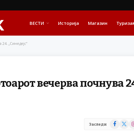
ВЕСТИ
Историја
Магазин
Туриза
 24. „Синедејс“
тоарот вечерва почнува 2
Facebook
X
In
Заследи
(Twitte