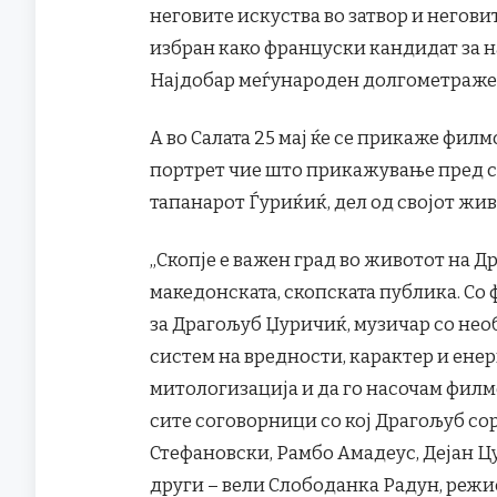
неговите искуства во затвор и негови
избран како француски кандидат за на
Најдобар меѓународен долгометраже
А во Салата 25 мај ќе се прикаже фил
портрет чие што прикажување пред с
тапанарот Ѓуриќиќ, дел од својот жив
„Скопје е важен град во животот на Д
македонската, скопската публика. Со
за Драгољуб Џуричиќ, музичар со необ
систем на вредности, карактер и енер
митологизација и да го насочам филмот
сите соговорници со кој Драгољуб со
Стефановски, Рамбо Амадеус, Дејан Ц
други – вели Слободанка Радун, режи