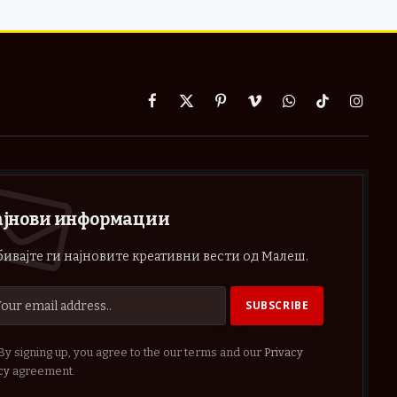
Facebook
X
Pinterest
Vimeo
WhatsApp
TikTok
Instag
(Twitter)
ајнови информации
ивајте ги најновите креативни вести од Малеш.
By signing up, you agree to the our terms and our
Privacy
cy
agreement.