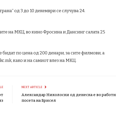
рана“ од 3 до 10 декември се случува 24.
ите на МКЦ, во кино Фросина и Дансинг салата 25
бидат по цена од 200 денари, за сите филмови, а
mkc.mk, како и на самиот влез на МКЦ.
LE
NEXT ARTICLE
от
Александар Николоски од денеска е во работн
из
посета на Брисел