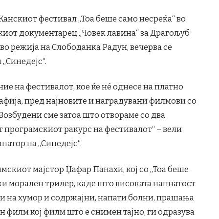
Канскиот фестивал „Тоа беше само несреќа“ во
киот документарец „Човек лавина“ за Драгољуб
 во режија на Слободанка Радун, вечерва се
 „Синедејс“.
ие на фестивалот, кое ќе нé однесе на платно
афија, пред најновите и наградувани филмови со
Возбудени сме затоа што отвораме со два
т програмскиот ракурс на фестивалот“ – вели
атор на „Синедејс“.
мскиот мајстор Џафар Панахи, кој со „Тоа беше
ки морален трилер, каде што високата напнатост
и на хумор и содржајни, напати болни, прашања
 филм кој филм што е снимен тајно, ги одразува