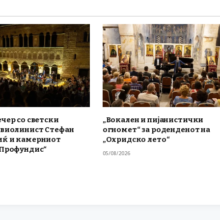
чер со светски
„Вокален и пијанистички
 виолинист Стефан
огномет“ за роденденот на
ќ и камерниот
„Охридско лето“
„Профундис“
05/08/2026