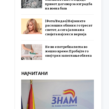
првиот договор за изградба
на воена база
(Фото/Видео) Нејзините
раскошни облини го тресат
светот, а сега ја покажа
својата најсекси верзија
Не ви е потребна пегла во
жешко време: Пробајте го
овој трик за пеглање облека
НАЈЧИТАНИ