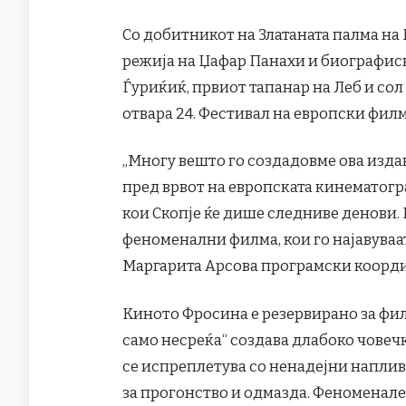
Со добитникот на Златаната палма на 
режија на Џафар Панахи и биографис
Ѓуриќиќ, првиот тапанар на Леб и сол
отвара 24. Фестивал на европски филм
„Многу вешто го создадовме ова издан
пред врвот на европската кинематогр
кои Скопје ќе дише следниве денови. 
феноменални филма, кои го најавуваа
Маргарита Арсова програмски координ
Киното Фросина е резервирано за фил
само несреќа“ создава длабоко човеч
се испреплетува со ненадејни наплив
за прогонство и одмазда. Феноменален