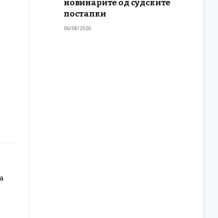
новинарите од судските
постапки
06/08/2026
а