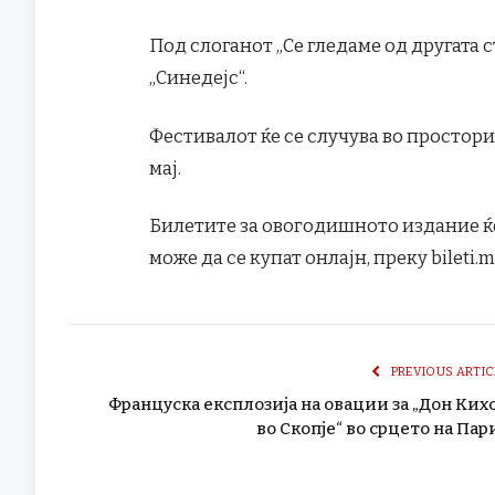
Под слоганот „Се гледаме од другата ст
„Синедејс“.
Фестивалот ќе се случува во простори
мај.
Билетите за овогодишното издание ќе 
може да се купат онлајн, преку bileti.
PREVIOUS ARTIC
Француска експлозија на овации за „Дон Ких
во Скопје“ во срцето на Пар