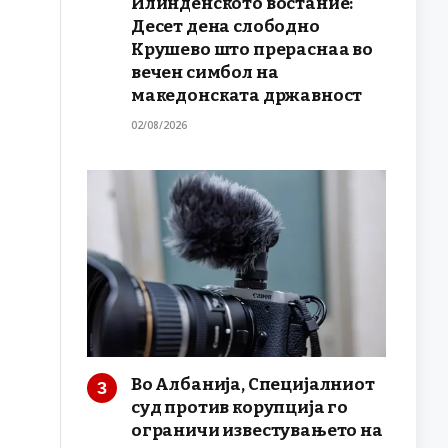
Илинденското востание:
Десет дена слободно
Крушево што прераснаа во
вечен симбол на
македонската државност
02/08/2026
Во Албанија, Специјалниот
суд против корупција го
ограничи известувањето на