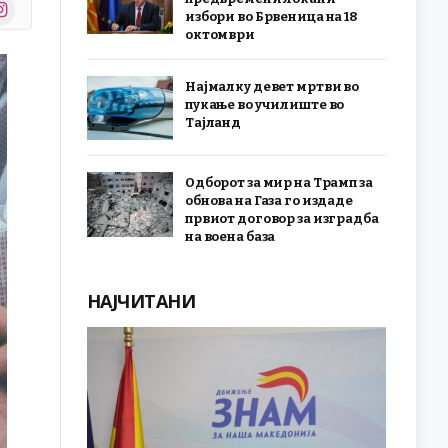
stagram
избори во Брвеница на 18
r)
октомври
Најмалку девет мртви во
пукање во училиште во
Тајланд
Одборот за мир на Трамп за
обнова на Газа го издаде
првиот договор за изградба
на воена база
НАЈЧИТАНИ