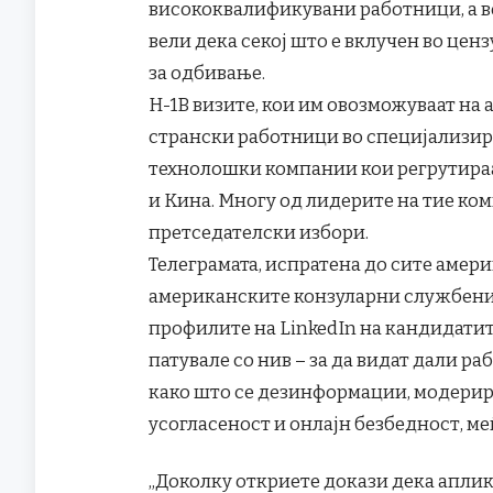
висококвалификувани работници, а в
вели дека секој што е вклучен во ценз
за одбивање.
H-1B визите, кои им овозможуваат на
странски работници во специјализир
технолошки компании кои регрутираат
и Кина. Многу од лидерите на тие к
претседателски избори.
Телеграмата, испратена до сите амер
американските конзуларни службени
профилите на LinkedIn на кандидатите
патувале со нив – за да видат дали р
како што се дезинформации, модерир
усогласеност и онлајн безбедност, ме
„Доколку откриете докази дека аплик