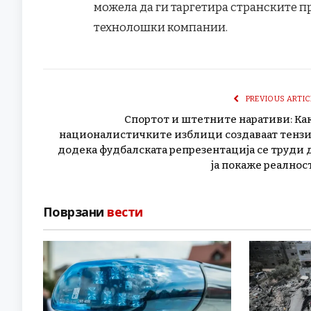
можела да ги таргетира странските п
технолошки компании.
PREVIOUS ARTIC
Спортот и штетните наративи: Ка
националистичките изблици создаваат тенз
додека фудбалската репрезентација се труди 
ја покаже реалнос
Поврзани
вести