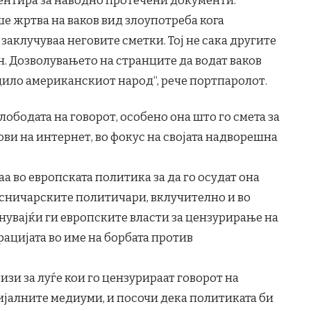
ше жртва на ваков вид злоупотреба кога
аклучуваа неговите сметки. Тој не сака другите
н. Дозволувањето на странците да водат ваков
дило американскиот народ“, рече портпаролот.
лободата на говорот, особено она што го смета за
ви на интернет, во фокус на својата надворешна
а во европската политика за да го осудат она
есничарските политичари, вклучително и во
инувајќи ги европските власти за цензурирање на
рацијата во име на борбата против
визи за луѓе кои го цензурираат говорот на
ијалните медиуми, и посочи дека политиката би