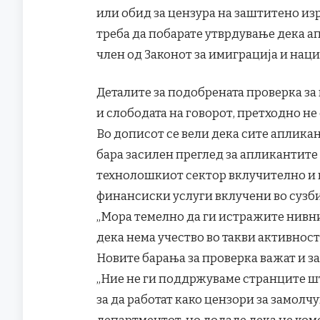
или обид за цензура на заштитено и
треба да побарате утврдување дека а
член од Законот за имиграција и наци
Деталите за подобрената проверка за 
и слободата на говорот, претходно не 
Во дописот се вели дека сите апликан
бара засилен преглед за апликантите 
технолошкиот сектор вклучително и 
финансиски услуги вклучени во сузб
„Мора темелно да ги истражите нивни
дека нема учество во такви активности
Новите барања за проверка важат и за
„Ние не ги поддржуваме странците ш
за да работат како цензори за замолч
департментот, но додаде дека не ко