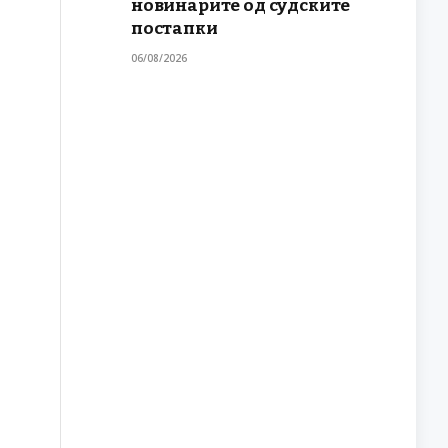
новинарите од судските
постапки
06/08/2026