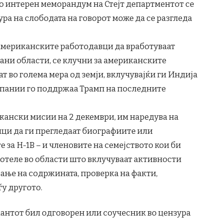
о интерен меморандум на Стејт департментот се
ура на слободата на говорот може да се разгледа
 американските работодавци да вработуваат
ани области, се клучни за американските
 во голема мера од земји, вклучувајќи ги Индија
омпании го поддржаа Трамп на последните
икански мисии на 2 декември, им наредува на
ци да ги прегледаат биографиите или
 за H-1B – и членовите на семејството кои би
аботеле во области што вклучуваат активности
ање на содржината, проверка на факти,
ѓу другото.
антот бил одговорен или соучесник во цензура