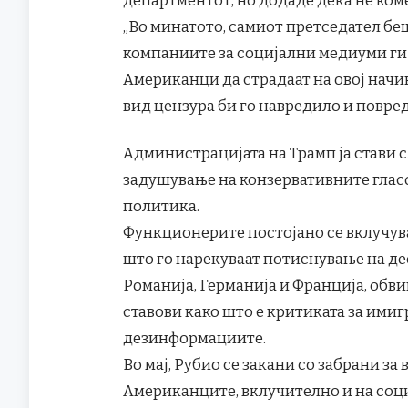
„Во минатото, самиот претседател бе
компаниите за социјални медиуми ги з
Американци да страдаат на овој начи
вид цензура би го навредило и повре
Администрацијата на Трамп ја стави с
задушување на конзервативните гласо
политика.
Функционерите постојано се вклучува
што го нарекуваат потиснување на д
Романија, Германија и Франција, обв
ставови како што е критиката за имиг
дезинформациите.
Во мај, Рубио се закани со забрани за 
Американците, вклучително и на соц