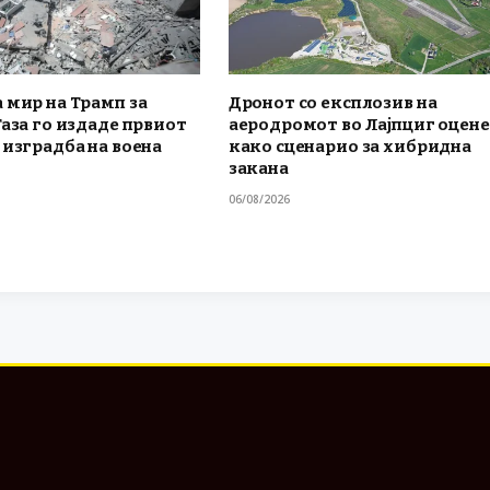
 мир на Трамп за
Дронот со експлозив на
Газа го издаде првиот
аеродромот во Лајпциг оцен
 изградба на воена
како сценарио за хибридна
закана
06/08/2026