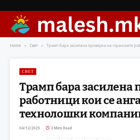
Home
Свет
Трамп бара засилена проверка на странските р
»
»
СВЕТ
Трамп бара засилена 
работници кои се ан
технолошки компани
04/12/2025
3 Mins Read