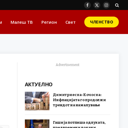
Facebook
X
Instagram
(Twitter)
м
Малеш ТВ
Регион
Свет
ЧЛЕНСТВО
Advertisement
АКТУЕЛНО
Димитриеска-Кочоска:
Инфлацијата го продолжи
трендот на намалување
Гаши ја потпиша одлуката,
предвремени локани