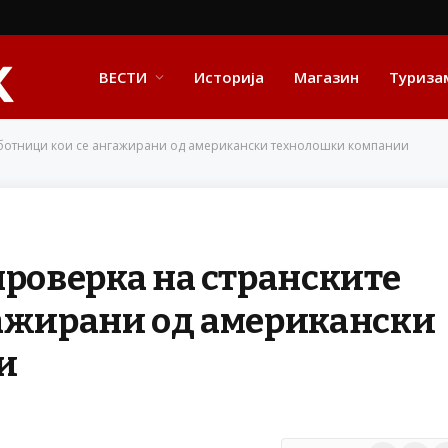
ВЕСТИ
Историја
Магазин
Туриза
аботници кои се ангажирани од американски технолошки компании
проверка на странските
гажирани од американски
и