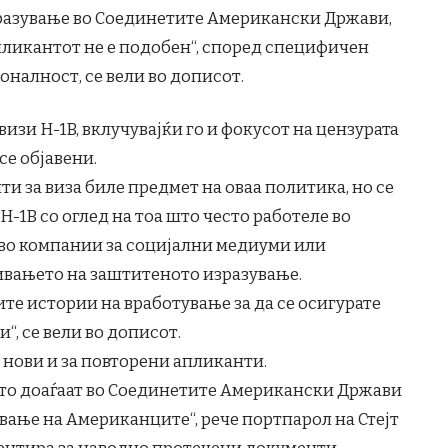
зразување во Соединетите Американски Држави,
пликантот не е подобен“, според специфичен
оналност, се вели во дописот.
визи H-1B, вклучувајќи го и фокусот на цензурата
се објавени.
ти за виза биле предмет на оваа политика, но се
H-1B со оглед на тоа што често работеле во
во компании за социјални медиуми или
ивањето на заштитеното изразување.
те истории на вработување за да се осигурате
“, се вели во дописот.
 нови и за повторени апликанти.
то доаѓаат во Соединетите Американски Држави
ување на Американците“, рече портпарол на Стејт
ментира за наводно протечени документи.