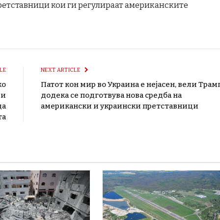
ретставници кои ги регулираат американските
LE
NEXT ARTICLE
ко
Патот кон мир во Украина е нејасен, вели Трам
ии
додека се подготвува нова средба на
да
американски и украински претставници
та