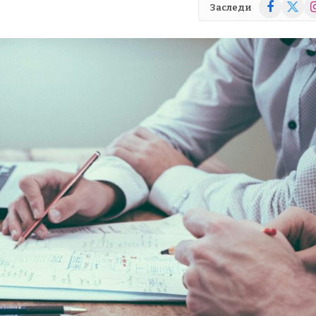
Facebook
X
In
Заследи
(Twitte