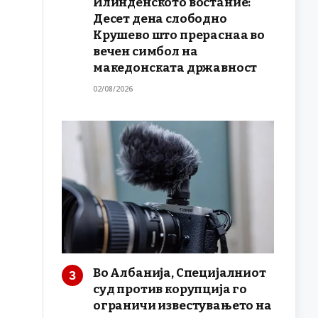
Илинденското востание:
Десет дена слободно
Крушево што прераснаа во
вечен симбол на
македонската државност
02/08/2026
Во Албанија, Специјалниот
суд против корупција го
ограничи известувањето на