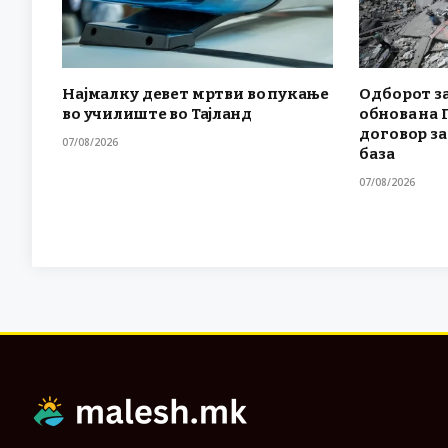
Најмалку девет мртви во пукање
Одборот за
во училиште во Тајланд
обнова на 
договор за
07/08/2026
база
07/08/2026