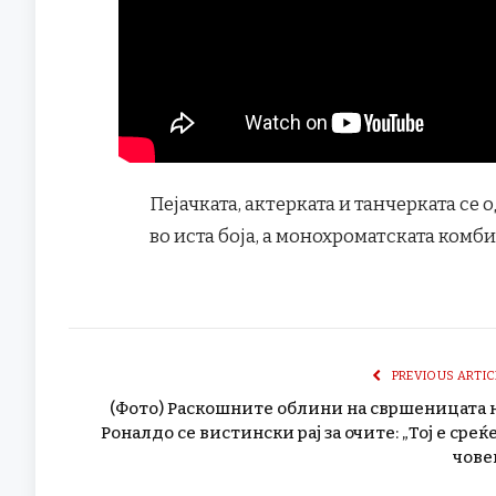
Пејачката, актерката и танчерката се 
во иста боја, а монохроматската комби
PREVIOUS ARTIC
(Фото) Раскошните облини на свршеницата 
Роналдо се вистински рај за очите: „Тој е среќ
чове