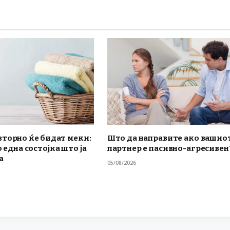
вторно ќе бидат меки:
Што да направите ако вашио
о една состојка што ја
партнер е пасивно-агресивен
а
05/08/2026