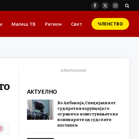
Facebook
X
Instagram
(Twitter)
м
Малеш ТВ
Регион
Свет
ЧЛЕНСТВО
Advertisement
то
АКТУЕЛНО
Во Албанија, Специјалниот
суд против корупција го
ограничи известувањето на
новинарите од судските
постапки
stagram
r)