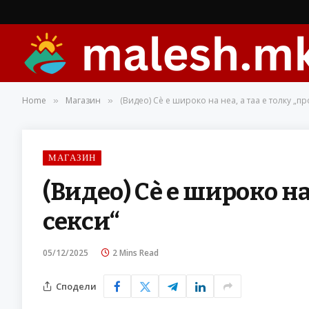
Home
Магазин
(Видео) Сè е широко на неа, а таа е толку „пр
»
»
МАГАЗИН
(Видео) Сè е широко на
секси“
05/12/2025
2 Mins Read
Сподели