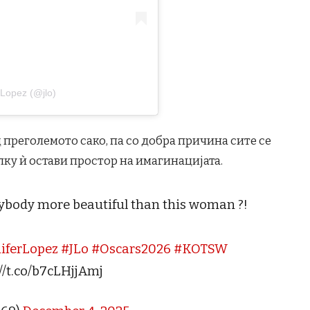
 Lopez (@jlo)
преголемото сако, па со добра причина сите се
алку ѝ остави простор на имагинацијата.
ybody more beautiful than this woman ?!
iferLopez
#JLo
#Oscars2026
#KOTSW
//t.co/b7cLHjjAmj