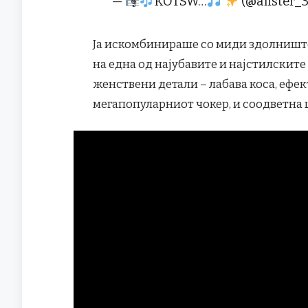
—
KOTSW…
(@alister_
Ја искомбинираше со миди здолниште 
на една од најубавите и најстилските
женствени детали – лабава коса, ефе
мегапопуларниот чокер, и соодветна