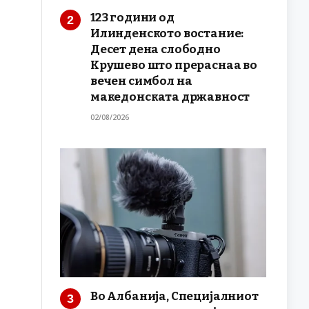
123 години од
Илинденското востание:
Десет дена слободно
Крушево што прераснаа во
вечен симбол на
македонската државност
02/08/2026
Во Албанија, Специјалниот