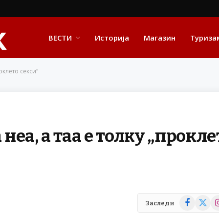
ВЕСТИ
Историја
Магазин
Туриза
оклето секси“
 неа, а таа е толку „прокле
Facebook
X
In
Заследи
(Twitte