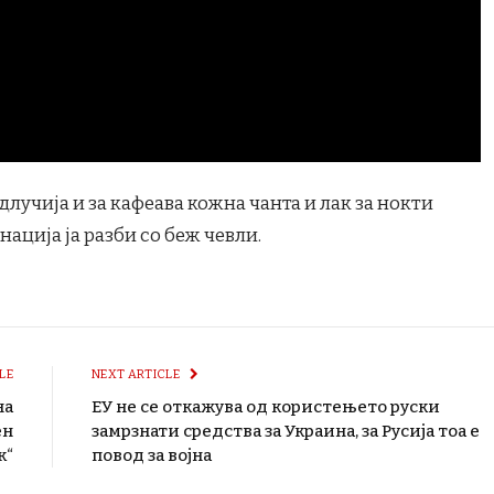
одлучија и за кафеава кожна чанта и лак за нокти
нација ја разби со беж чевли.
LE
NEXT ARTICLE
на
ЕУ не се откажува од користењето руски
ен
замрзнати средства за Украина, за Русија тоа е
к“
повод за војна