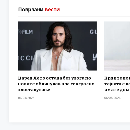
Поврзани
вести
Џаред Лето остана без улога по
Крпите по
новите обвинувања за сексуално
тајната е в
злоставување
имате дом
06/08/2026
06/08/2026