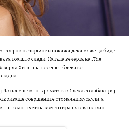
о совршен стајлинг и покажа дека може да биде
а за тоа што следи. На гала вечерта на „The
Беверли Хилс, таа носеше облека во
коладна.
еј Ло носеше монохроматска облека со лабав крој
и откриваше совршените стомачни мускули, а
ако што многумина коментираа за ова нејзино