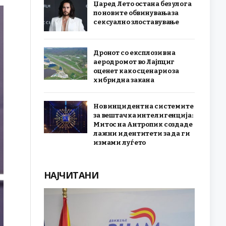
Џаред Лето остана без улога
по новите обвинувања за
сексуално злоставување
Дронот со експлозив на
аеродромот во Лајпциг
оценет како сценарио за
хибридна закана
Нов инцидент на системите
за вештачка интелигенција:
Митос на Антропик создаде
лажни идентитети за да ги
измами луѓето
НАЈЧИТАНИ