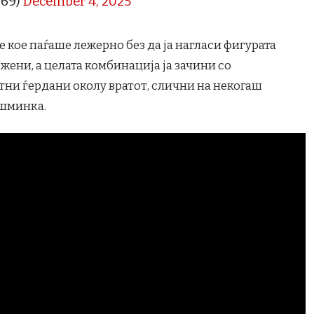
369)
December 4, 2025
кое паѓаше лежерно без да ја нагласи фигурата
 жени, а целата комбинација ја зачини со
ктни ѓердани околу вратот, слични на некогаш
 шминка.