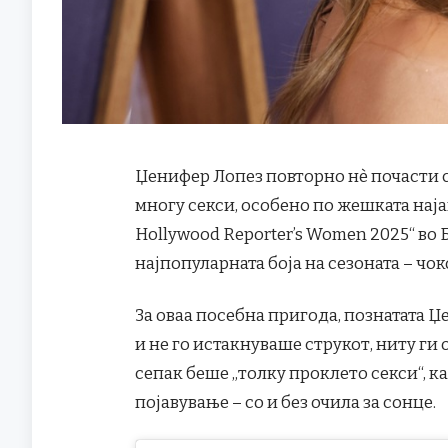
Џенифер Лопез повторно нè почасти с
многу секси, особено по жешката најав
Hollywood Reporter’s Women 2025“ во 
најпопуларната боја на сезоната – чо
За оваа посебна пригода, познатата Џ
и не го истакнуваше струкот, ниту г
сепак беше „толку проклето секси“, к
појавување – со и без очила за сонце.