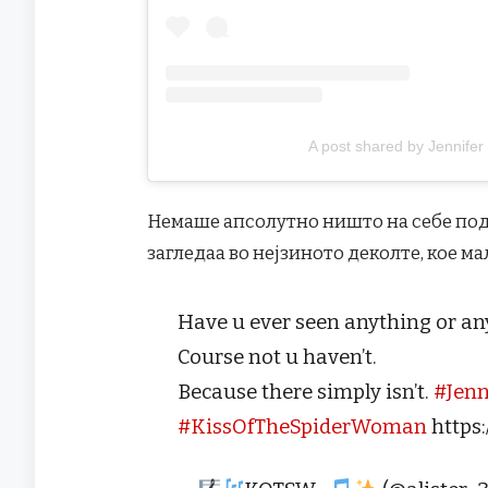
A post shared by Jennifer
Немаше апсолутно ништо на себе под 
загледаа во нејзиното деколте, кое м
Have u ever seen anything or an
Course not u haven’t.
Because there simply isn’t.
#Jenn
#KissOfTheSpiderWoman
https: