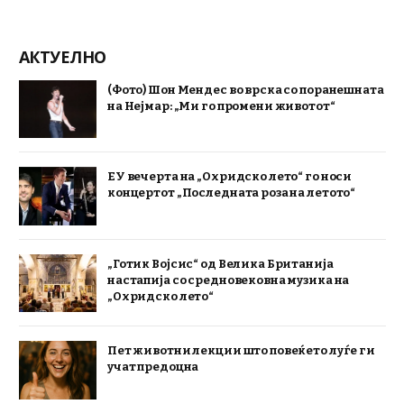
АКТУЕЛНО
(Фото) Шон Мендес во врска со поранешната
на Нејмар: „Ми го промени животот“
ЕУ вечерта на „Охридско лето“ го носи
концертот „Последната роза на летото“
„Готик Војсис“ од Велика Британија
настапија со средновековна музика на
„Охридско лето“
Пет животни лекции што повеќето луѓе ги
учат предоцна