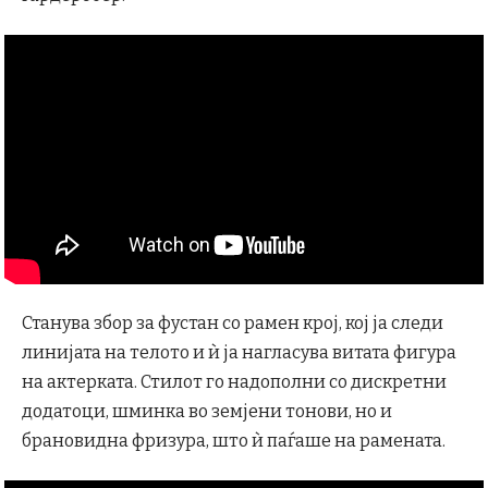
Станува збор за фустан со рамен крој, кој ја следи
линијата на телото и ѝ ја нагласува витата фигура
на актерката. Стилот го надополни со дискретни
додатоци, шминка во земјени тонови, но и
брановидна фризура, што ѝ паѓаше на рамената.