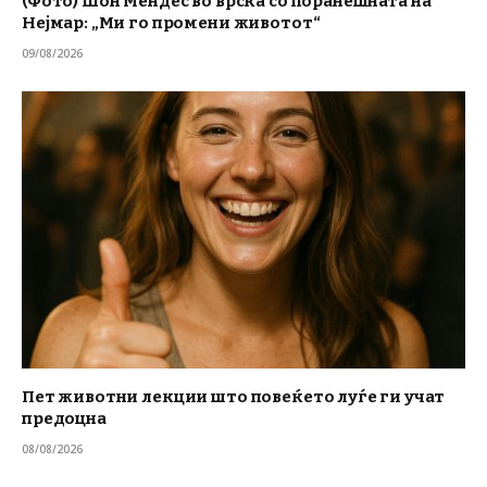
(Фото) Шон Мендес во врска со поранешната на
Нејмар: „Ми го промени животот“
09/08/2026
Пет животни лекции што повеќето луѓе ги учат
предоцна
08/08/2026