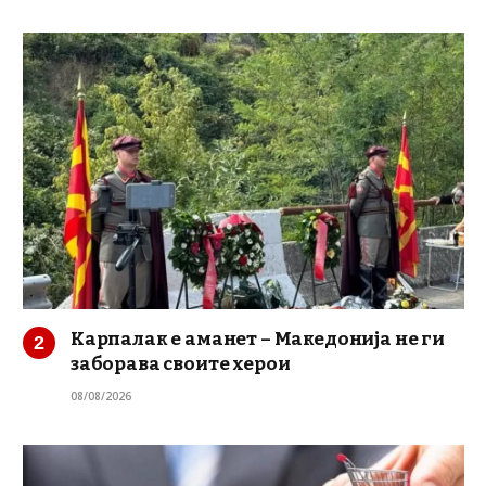
Карпалак е аманет – Македонија не ги
заборава своите херои
08/08/2026