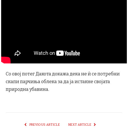
Со овој потег Дакота докажа дека не ѝ се потребни
скапи парчиња облека за да ја истакне својата
природна убавина.
PREVIOUS ARTICLE
NEXT ARTICLE