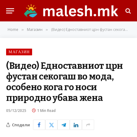
Home
Магазин
(Видео) Едноставниот црн фустан секогаш во мода, особено кога го носи природно убава жена
»
»
МАГАЗИН
(Видео) Едноставниот црн
фустан секогаш во мода,
особено кога го носи
природно убава жена
05/12/2025
1 Min Read
Сподели