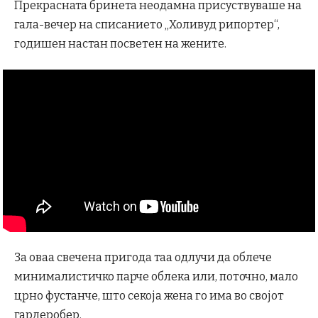
Прекрасната бринета неодамна присуствуваше на
гала-вечер на списанието „Холивуд рипортер“,
годишен настан посветен на жените.
За оваа свечена пригода таа одлучи да облече
минималистичко парче облека или, поточно, мало
црно фустанче, што секоја жена го има во својот
гардеробер.