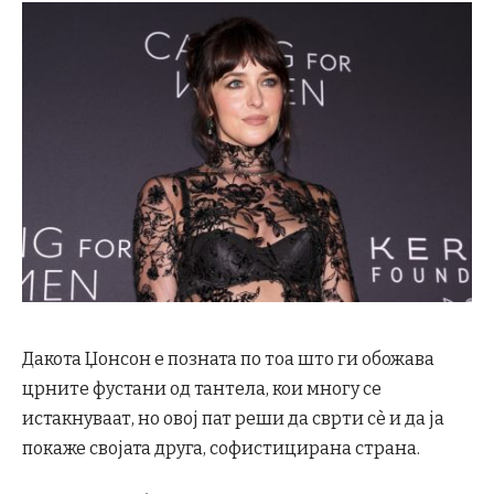
Дакота Џонсон е позната по тоа што ги обожава
црните фустани од тантела, кои многу се
истакнуваат, но овој пат реши да сврти сè и да ја
покаже својата друга, софистицирана страна.