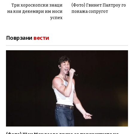
Три хороскопски знаци
(Фото) Гвинет Палтроу го
на кои декември им носи
покажа сопругот
успех
Поврзани
вести