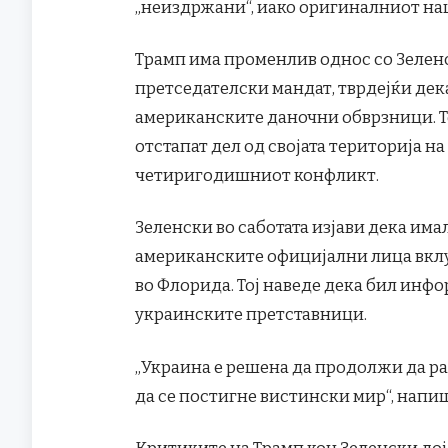
„неиздржани“, иако оригиналниот нац
Трамп има променлив однос со Зеленс
претседателски мандат, тврдејќи дек
американските даночни обврзници. Т
отстапат дел од својата територија на 
четиригодишниот конфликт.
Зеленски во саботата изјави дека им
американските официјални лица вклу
во Флорида. Тој наведе дека бил инф
украинските претставници.
„Украина е решена да продолжи да раб
да се постигне вистински мир“, напи
Критиките на Трамп кон Зеленски дој