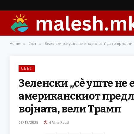
Home
Свет
Зеленски „сè уште не е подготвен“ да го прифати
»
»
СВЕТ
Зеленски „сè уште не 
американскиот предло
војната, вели Трамп
08/12/2025
4 Mins Read