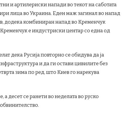
тни и артилериски напади во текот на саботата
тири лица во Украина. Еден маж загинал во напад
ив, додека комбиниран напад во Кременчук
. Кременчук е индустриски центар со една од
лат дека Русија повторно се обидува да ја
нфраструктура и да ги остави цивилите без
етврта зима по ред, што Киев го нарекува
, а десет се ранети во неделата во руско
 обвинителство.