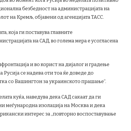
ационална безбедност на администрацијата на
от на Кремљ, објавени од агенцијата ТАСС.
та, која ги поставува главните
страцијата на САД, во голема мера е усогласена
нфронтација и во корист на дијалог и градење
а Русија се надева оти тоа ќе доведе до
ка со Вашингтон за украинското прашање“.
елата куќа, наведува дека САД сакаат да ги
ни меѓународна изолација на Москва и дека
ерикански интерес за „повторно воспоставување