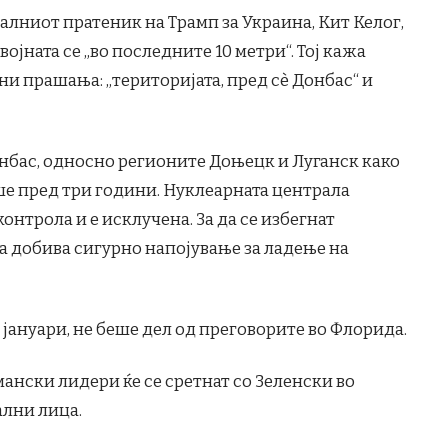
јалниот пратеник на Трамп за Украина, Кит Келог,
ојната се „во последните 10 метри“. Тој кажа
и прашања: „територијата, пред сè Донбас“ и
нбас, односно регионите Доњецк и Луганск како
ше пред три години. Нуклеарната централа
контрола и е исклучена. За да се избегнат
а добива сигурно напојување за ладење на
о јануари, не беше дел од преговорите во Флорида.
ански лидери ќе се сретнат со Зеленски во
ални лица.