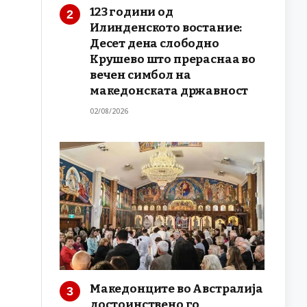
123 години од
Илинденското востание:
Десет дена слободно
Крушево што прераснаа во
вечен симбол на
македонската државност
02/08/2026
Македонците во Австралија
достоинствено го