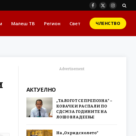
Facebook
X
Instagram
(Twitter)
м
Малеш ТВ
Регион
Свет
ЧЛЕНСТВО
Advertisement
и
АКТУЕЛНО
„ТАЛОГОТ СЕ ПРЕПОЗНА“ –
КОВАЧКИ РАСПАЛИ ПО
СДСМ ЗА ГОДИНИТЕ НА
ЛОШО ВЛАДЕЕЊЕ
На „Охридско лето“