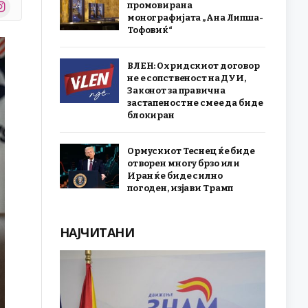
stagram
промовирана
r)
монографијата „Ана Липша-
Тофовиќ“
ВЛЕН: Охридскиот договор
не е сопственост на ДУИ,
Законот за правична
застапеност не смее да биде
блокиран
Ормускиот Теснец ќе биде
отворен многу брзо или
Иран ќе биде силно
погоден, изјави Трамп
НАЈЧИТАНИ