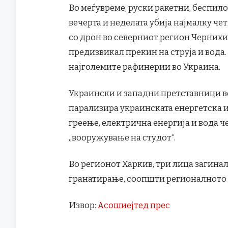
Во меѓувреме, руски ракетни, беспило
вечерта и неделата убија најмалку че
со дрон во северниот регион Черних
предизвикал прекин на струја и вода
најголемите рафинерии во Украина.
Украински и западни претставници ве
парализира украинската енергетска и
греење, електрична енергија и вода ч
„вооружување на студот“.
Во регионот Харкив, три лица загинале
гранатирање, соопшти регионалното
Извор:
Асошиејтед прес