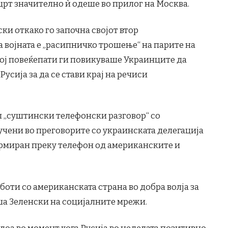
рт значително ѝ одеше во прилог на Москва.
ки откако го започна својот втор
а војната е „расипничко трошење“ на парите на
ој повеќепати ги повикуваше Украинците да
Русија за да се стави крај на речиси
ал „суштински телефонски разговор“ со
чени во преговорите со украинската делегација
ормиран преку телефон од американските и
оти со американската страна во добра волја за
ша Зеленски на социјалните мрежи.
доа во момент кога Русија во неделата позитивно