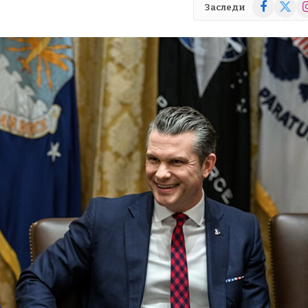
Facebook
X
In
Заследи
(Twitte