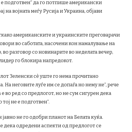
 е подготвен“ да го потпише американски
ај на војната меѓу Русија и Украина, објави
ткако американските и украинските преговарачи
овори во саботата, насочени кон намалување на
, во разговор со новинарите во неделата вечер,
лидер го блокира напредокот.
лот Зеленски сè уште го нема прочитано
. На неговите луѓе им се допаѓа но нему не“, рече
 е во ред со предлогот, но не сум сигурен дека
 тој не е подготвен“.
јавно не го одобри планот на Белата куќа.
е дека одредени аспекти од предлогот се