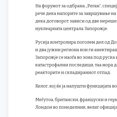
На форумот за одбрана „Реган“, специ
рече дека напорите за завршување на в
дека договорот зависи од две нерешен
нуклеарната централа Запорожје.
Русија контролира поголем дел од До
и два јужни региона кои ги анектира
Запорожје се наоѓа во зона под руска 
катастрофални последици, таа мора д
реакторите и складираниот отпад.
Келог, кој ќе ја напушти функцијата в
Меѓутоа, британски, француски и герм
Лондон во понеделник, велат официј