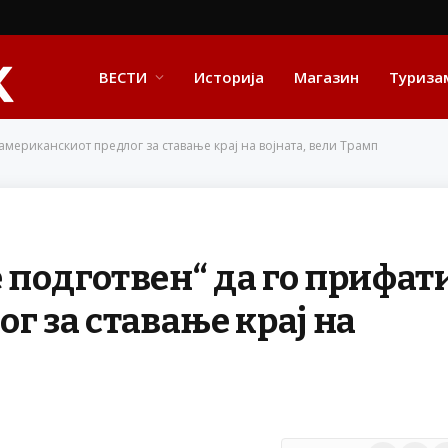
ВЕСТИ
Историја
Магазин
Туриза
 американскиот предлог за ставање крај на војната, вели Трамп
е подготвен“ да го прифат
г за ставање крај на