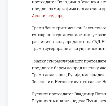
претседател Володимир Зеленски „не
предлог за мир кој има цел да стави кр
Асошиејтед прес
.
Трамп беше критичен кон Зеленски о
го завршија тридневниот циклус разг
разликите околу предлогот на САД. Но
Трамп сугерираше дека украинскиот 
„Малку сум разочаран што претседате
предлогот, барем до пред неколку часа
Трамп додавајќи: „Русија, мислам дека
Зеленски е. Неговите луѓе го сакаат. Но
Рускиот претседател Владимир Путин 
Всушност, минатата недела Путин реч