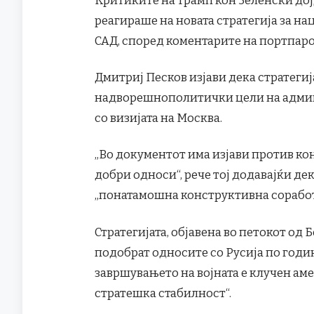
реагираше на новата стратегија за н
САД, според коментарите на портпарол
Дмитриј Песков изјави дека стратегија
надворешнополитички цели на админи
со визијата на Москва.
„Во документот има изјави против ко
добри односи“, рече тој додавајќи дек
„понатамошна конструктивна соработ
Стратегијата, објавена во петокот од Б
подобрат односите со Русија по годи
завршувањето на војната е клучен ам
стратешка стабилност“.