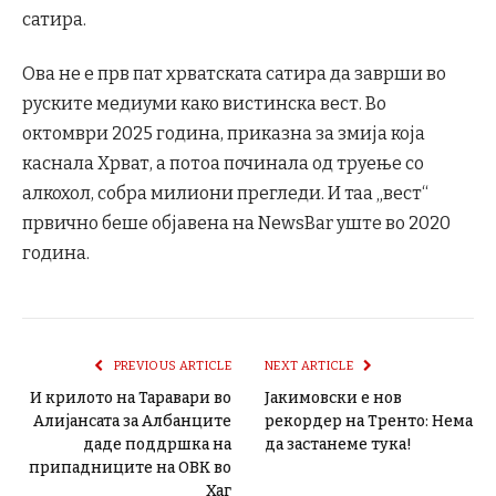
сатира.
Ова не е прв пат хрватската сатира да заврши во
руските медиуми како вистинска вест. Во
октомври 2025 година, приказна за змија која
каснала Хрват, а потоа починала од труење со
алкохол, собра милиони прегледи. И таа „вест“
првично беше објавена на NewsBar уште во 2020
година.
PREVIOUS ARTICLE
NEXT ARTICLE
И крилото на Таравари во
Јакимовски е нов
Алијансата за Албанците
рекордер на Тренто: Нема
даде поддршка на
да застанеме тука!
припадниците на ОВК во
Хаг