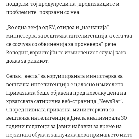
поддржи, тој предупреди на „предизвиците и
проблемите“ поврзани со неа.
„Во една земја од ЕУ, отидоа и „назначија“
министерка за вештачка интелигенција, а сега таа
се соочува со обвиненија за проневера“, рече
Володин, користејќи го измислениот случај како
доказ за ризикот.
Сепак, „веста“ за корумпираната министерка за
вештачка интелигенција е целосно измислена.
Приказната беше објавена пред неколку дена на
хрватската сатирична веб-страница „NewsBar“.
Според нивната приказна, министерката за
вештачка интелигенција Диела анализирала 30
години податоци за јавни набавки за време на
нејзината обука и заклучила дека примањето мито