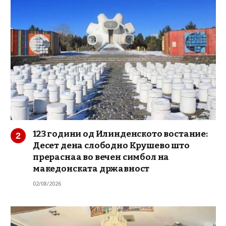
123 години од Илинденското востание:
Десет дена слободно Крушево што
прераснаа во вечен симбол на
македонската државност
02/08/2026