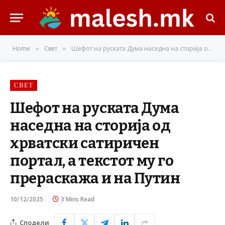
Home
Свет
Шефот на руската Дума наседна на сторија од хрватски сатиричен портал, а текстот му го прераскажа и на Путин
»
»
СВЕТ
Шефот на руската Дума
наседна на сторија од
хрватски сатиричен
портал, а текстот му го
прераскажа и на Путин
10/12/2025
3 Mins Read
Сподели