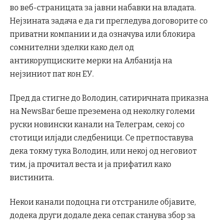
во веб-страницата за јавни набавки на владата.
Нејзината задача е да ги прегледува договорите со
приватни компании и да означува или блокира
сомнителни зделки како дел од
антикорупциските мерки на Албанија на
нејзиниот пат кон ЕУ.
Пред да стигне до Володин, сатиричната приказна
на NewsBar беше преземена од неколку големи
руски новински канали на Телеграм, секој со
стотици илјади следбеници. Се претпоставува
дека токму тука Володин, или некој од неговиот
тим, ја прочитал веста и ја прифатил како
вистинита.
Некои канали подоцна ги отстраниле објавите,
додека други додале дека сепак станува збор за