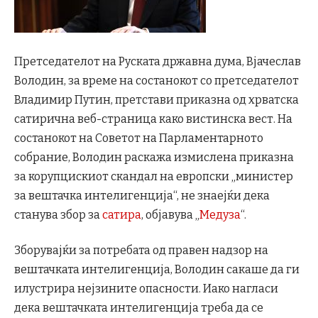
Претседателот на Руската државна дума, Вјачеслав
Володин, за време на состанокот со претседателот
Владимир Путин, претстави приказна од хрватска
сатирична веб-страница како вистинска вест. На
состанокот на Советот на Парламентарното
собрание, Володин раскажа измислена приказна
за корупцискиот скандал на европски „министер
за вештачка интелигенција“, не знаејќи дека
станува збор за
сатира
, објавува „
Медуза
“.
Зборувајќи за потребата од правен надзор на
вештачката интелигенција, Володин сакаше да ги
илустрира нејзините опасности. Иако нагласи
дека вештачката интелигенција треба да се