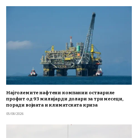
Најголемите нафтени компании оствариле
профит од 93 милијарди долари за три месеци,
поради војната и климатската криза
05/08/2026