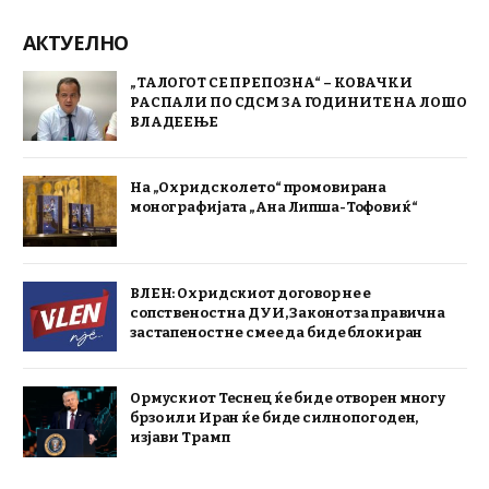
АКТУЕЛНО
„ТАЛОГОТ СЕ ПРЕПОЗНА“ – КОВАЧКИ
РАСПАЛИ ПО СДСМ ЗА ГОДИНИТЕ НА ЛОШО
ВЛАДЕЕЊЕ
На „Охридско лето“ промовирана
монографијата „Ана Липша-Тофовиќ“
ВЛЕН: Охридскиот договор не е
сопственост на ДУИ, Законот за правична
застапеност не смее да биде блокиран
Ормускиот Теснец ќе биде отворен многу
брзо или Иран ќе биде силно погоден,
изјави Трамп