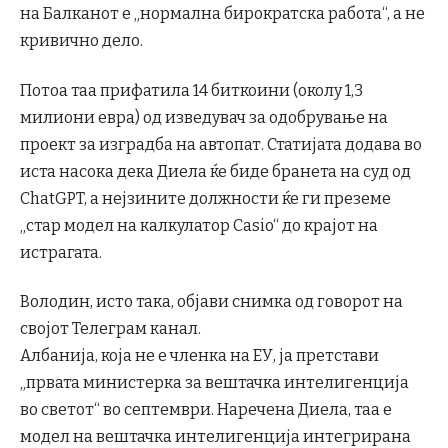
на Балканот е „нормална бирократска работа“, а не
кривично дело.
Потоа таа прифатила 14 биткоини (околу 1,3
милиони евра) од изведувач за одобрување на
проект за изградба на автопат. Статијата додава во
иста насока дека Диела ќе биде бранета на суд од
ChatGPT, а нејзините должности ќе ги преземе
„стар модел на калкулатор Casio“ до крајот на
истрагата.
Володин, исто така, објави снимка од говорот на
својот Телеграм канал.
Албанија, која не е членка на ЕУ, ја претстави
„првата министерка за вештачка интелигенција
во светот“ во септември. Наречена Диела, таа е
модел на вештачка интелигенција интегрирана