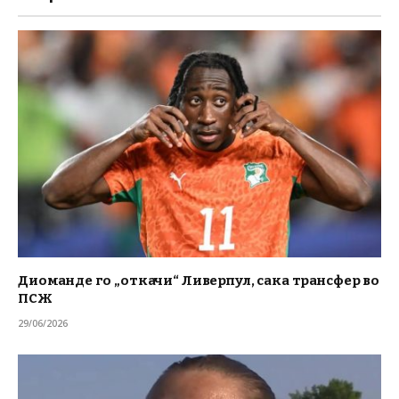
Диоманде го „откачи“ Ливерпул, сака трансфер во
ПСЖ
29/06/2026