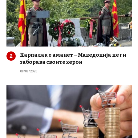
Карпалак е аманет – Македонија не ги
заборава своите херои
08/08/2026