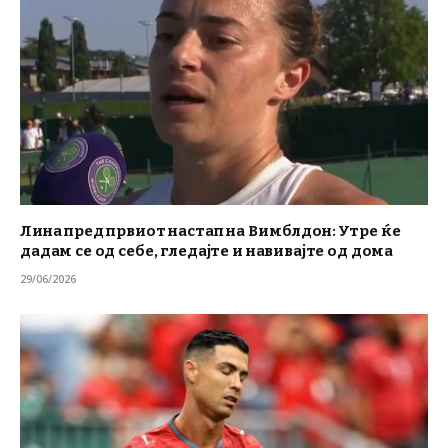
Лина пред првиот настап на Вимблдон: Утре ќе
дадам се од себе, гледајте и навивајте од дома
29/06/2026