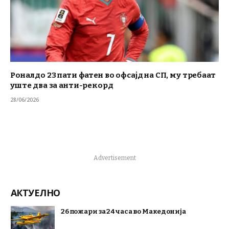
Роналдо 23 пати фатен во офсајд на СП, му требаат
уште два за анти-рекорд
28/06/2026
Advertisement
АКТУЕЛНО
26 пожари за 24 часа во Македонија