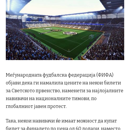
Меѓународната фудбалска федерација (ФИФА)
објави дека ги намалила цените на некои билети
за Светското првенство, наменети за најлојалните
навивачи на националните тимови, по
глобалниот јавен протест.
Така, некои навивачи ќе имаат можност да купат
билет за финалето по цена од 60 долари, наместо