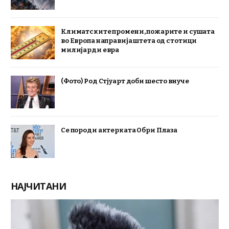
Климатските промени, пожарите и сушата
во Европа направија штета од стотици
милијарди евра
(Фото) Род Стјуарт доби шесто внуче
Се породи актерката Обри Плаза
НАЈЧИТАНИ