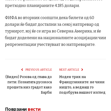
претходно планираните 4.185 долари.
ФИФА во вторник соопшти дека билети од 60
долари ќе бидат достапни за секој натпревар од
турнирот, кој ќе се игра во Северна Америка, и ќе
бидат доделени на националните асоцијации чии
репрезентации учествуваат во натпреварите.
PREVIOUS ARTICLE
NEXT ARTICLE
(Видео) Розова од глава до
Моден трик на
пети: Познатата русокоса
Французинките: не чини
прошета низ градот како
ништо, а веднаш го
Барби
подобрува вашиот изглед
Поврзани
вести