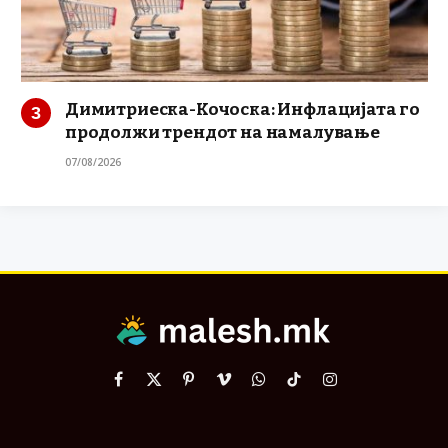
Димитриеска-Кочоска: Инфлацијата го
продолжи трендот на намалување
07/08/2026
Facebook
X
Pinterest
Vimeo
WhatsApp
TikTok
Instagram
(Twitter)