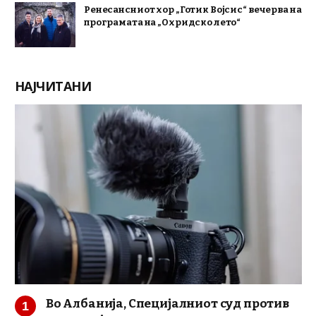
Ренесансниот хор „Готик Војсис“ вечерва на
програмата на „Охридско лето“
НАЈЧИТАНИ
Во Албанија, Специјалниот суд против