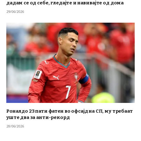
дадам се од себе, гледајте и навивајте од дома
29/06/2026
Роналдо 23 пати фатен во офсајд на СП, му требаат
уште два за анти-рекорд
28/06/2026