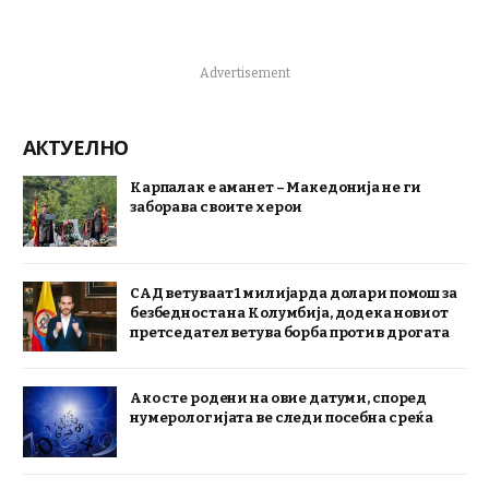
Advertisement
АКТУЕЛНО
Карпалак е аманет – Македонија не ги
заборава своите херои
САД ветуваат 1 милијарда долари помош за
безбедноста на Колумбија, додека новиот
претседател ветува борба против дрогата
Ако сте родени на овие датуми, според
нумерологијата ве следи посебна среќа