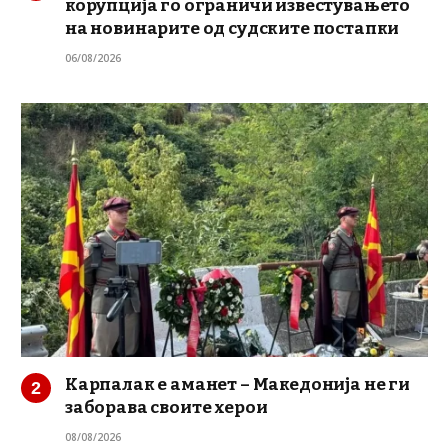
корупција го ограничи известувањето
на новинарите од судските постапки
06/08/2026
Карпалак е аманет – Македонија не ги
заборава своите херои
08/08/2026