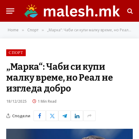
Home
Спорт
„Марка“: Чаби си купи малку време, но Реал не изгледа добро
»
»
СПОРТ
„Марка“: Чаби си купи
малку време, но Реал не
изгледа добро
18/12/2025
1 Min Read
Сподели