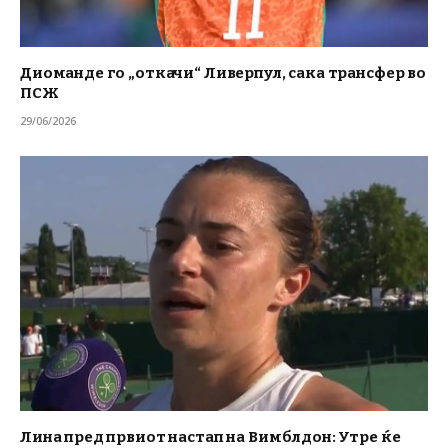
Диоманде го „откачи“ Ливерпул, сака трансфер во
ПСЖ
29/06/2026
Лина пред првиот настап на Вимблдон: Утре ќе