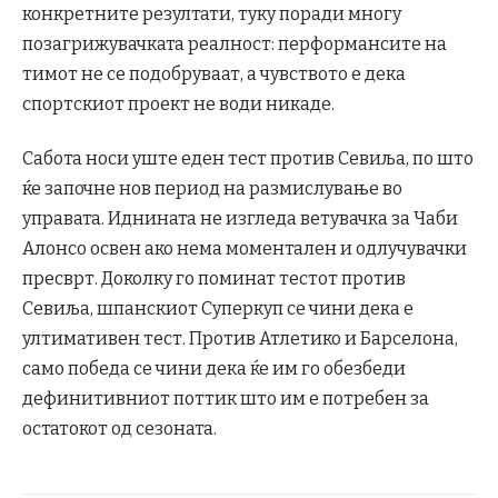
конкретните резултати, туку поради многу
позагрижувачката реалност: перформансите на
тимот не се подобруваат, а чувството е дека
спортскиот проект не води никаде.
Сабота носи уште еден тест против Севиља, по што
ќе започне нов период на размислување во
управата. Иднината не изгледа ветувачка за Чаби
Алонсо освен ако нема моментален и одлучувачки
пресврт. Доколку го поминат тестот против
Севиља, шпанскиот Суперкуп се чини дека е
ултимативен тест. Против Атлетико и Барселона,
само победа се чини дека ќе им го обезбеди
дефинитивниот поттик што им е потребен за
остатокот од сезоната.