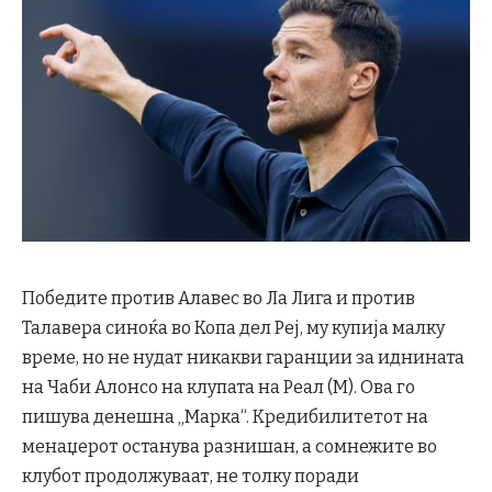
Победите против Алавес во Ла Лига и против
Талавера синоќа во Копа дел Реј, му купија малку
време, но не нудат никакви гаранции за иднината
на Чаби Алонсо на клупата на Реал (М). Ова го
пишува денешна „Марка“. Кредибилитетот на
менаџерот останува разнишан, а сомнежите во
клубот продолжуваат, не толку поради