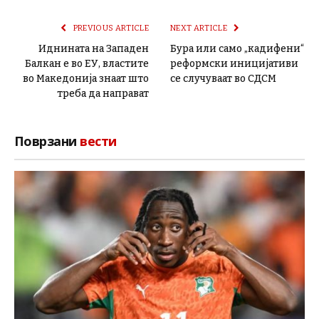
PREVIOUS ARTICLE
NEXT ARTICLE
Иднината на Западен
Бура или само „кадифени“
Балкан е во ЕУ, властите
реформски иницијативи
во Македонија знаат што
се случуваат во СДСМ
треба да направат
Поврзани
вести