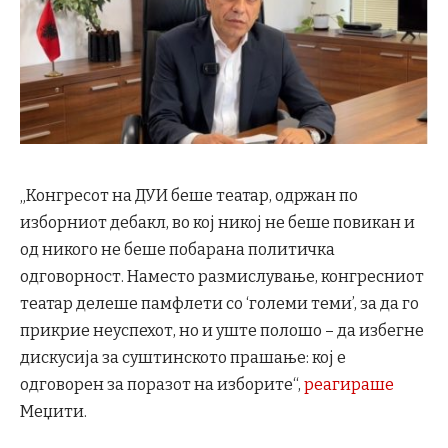
„Конгресот на ДУИ беше театар, одржан по
изборниот дебакл, во кој никој не беше повикан и
од никого не беше побарана политичка
одговорност. Наместо размислување, конгресниот
театар делеше памфлети со ‘големи теми’, за да го
прикрие неуспехот, но и уште полошо – да избегне
дискусија за суштинското прашање: кој е
одговорен за поразот на изборите“,
реагираше
Меџити.