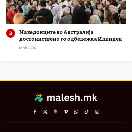
Македонците во Австралија
достоинствено го одбележаа Илинден
03/08/2026
Facebook
X
Pinterest
Vimeo
WhatsApp
TikTok
Instagram
(Twitter)