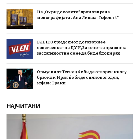
На „Охридско лето“ промовирана
монографијата „Ана Липша-Тофовиќ“
ВЛЕН: Охридскиот договор не е
сопственост на ДУИ, Законот за правична
застапеност не смее да биде блокиран
Ормускиот Теснец ќе биде отворен многу
брзо или Иран ќе биде силно погоден,
изјави Трамп
НАЈЧИТАНИ