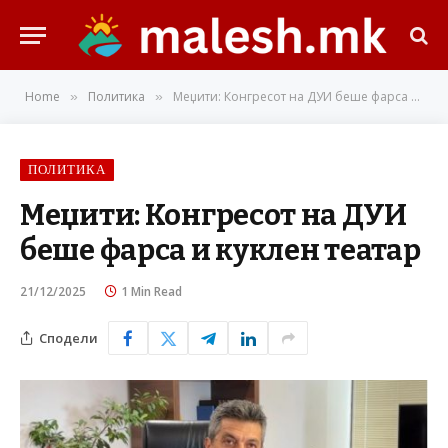
Home
Политика
Меџити: Конгресoт на ДУИ беше фарса и куклен театар
»
»
ПОЛИТИКА
Меџити: Конгресoт на ДУИ
беше фарса и куклен театар
21/12/2025
1 Min Read
Сподели