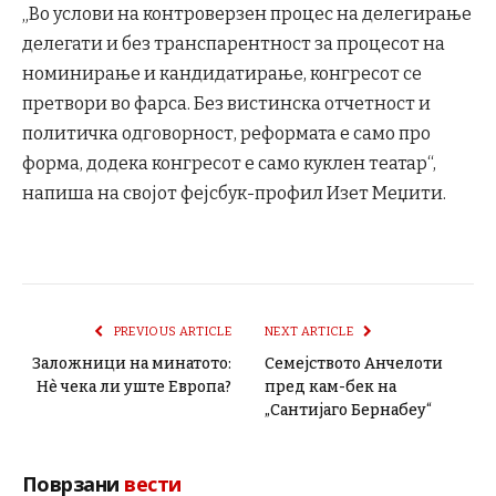
„Во услови на контроверзен процес на делегирање
делегати и без транспарентност за процесот на
номинирање и кандидатирање, конгресот се
претвори во фарса. Без вистинска отчетност и
политичка одговорност, реформата е само про
форма, додека конгресот е само куклен театар“,
напиша на својот фејсбук-профил Изет Меџити.
PREVIOUS ARTICLE
NEXT ARTICLE
Заложници на минатото:
Семејството Анчелоти
Нè чека ли уште Европа?
пред кам-бек на
„Сантијаго Бернабеу“
Поврзани
вести