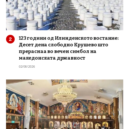
123 години од Илинденското востание:
Десет дена слободно Крушево што
прераснаа во вечен симбол на
македонската државност
02/08/2026