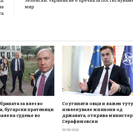
од
Зеленски: Украина не е пречка за постигнувањ
на
мир
та
браната за влез во
Со угинати овци и лажен тут
а, бугарски пратеници
извлекувале милиони од
але на судење во
државата, открива министе
Серафимовски
05/08/2026