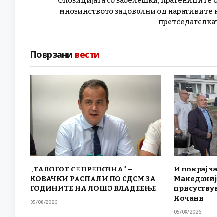
Опозицијата со забелешки, пратениците 
мнозинството задоволни од наративите 
претседателка
Поврзани
вести
„ТАЛОГОТ СЕ ПРЕПОЗНА“ –
И покрај за
КОВАЧКИ РАСПАЛИ ПО СДСМ ЗА
Македониј
ГОДИНИТЕ НА ЛОШО ВЛАДЕЕЊЕ
присуствув
Кочани
05/08/2026
05/08/2026