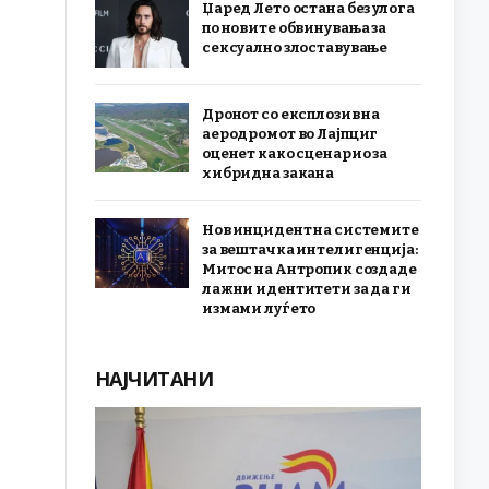
Џаред Лето остана без улога
по новите обвинувања за
сексуално злоставување
Дронот со експлозив на
аеродромот во Лајпциг
оценет како сценарио за
хибридна закана
Нов инцидент на системите
за вештачка интелигенција:
Митос на Антропик создаде
лажни идентитети за да ги
измами луѓето
НАЈЧИТАНИ