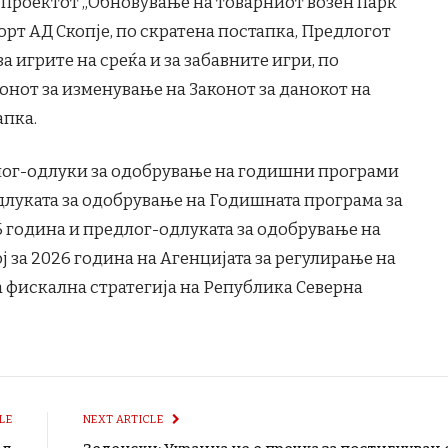
 проектот „Обновување на товарниот возен парк“
т АД Скопје, по скратена постапка, Предлогот
а игрите на среќа и за забавните игри, по
онот за изменување на Законот за данокот на
апка.
лог-одлуки за одобрување на годишни програми
длуката за oдобрување на Годишната програма за
6 година и предлог-одлуката за одобрување на
ј за 2026 година на Агенцијата за регулирање на
 фискална стратегија на Република Северна
LE
NEXT ARTICLE