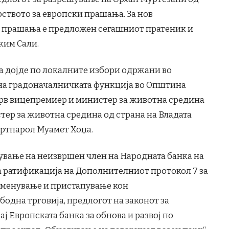
ството за европски прашања. За нов
и прашања е предложен сегашниот пратеник и
ким Сали.
а дојде по локалните избори одржани во
на градоначалничката функција во Општина
прв вицепремиер и министер за животна средина
тер за животна средина од страна на Владата
ртпарол Муамет Хоџа.
нување на неизвршен член на Народната банка на
а ратификација на Дополнителниот протокол 7 за
зменување и пристапување кон
одна трговија, предлогот на законот за
ј Европската банка за обнова и развој по