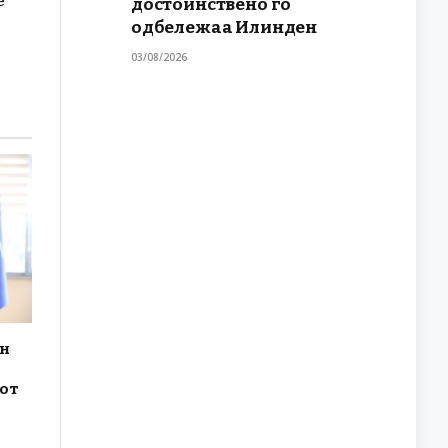
е
достоинствено го
одбележаа Илинден
03/08/2026
ун
рот