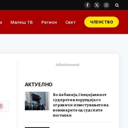
Facebook
X
Instagram
(Twitter)
м
Малеш ТВ
Регион
Свет
ЧЛЕНСТВО
Advertisement
АКТУЕЛНО
Во Албанија, Специјалниот
суд против корупција го
stagram
ограничи известувањето на
r)
новинарите од судските
постапки