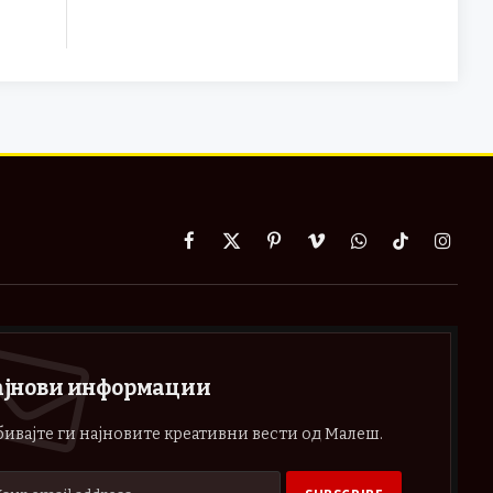
Facebook
X
Pinterest
Vimeo
WhatsApp
TikTok
Instag
(Twitter)
ајнови информации
ивајте ги најновите креативни вести од Малеш.