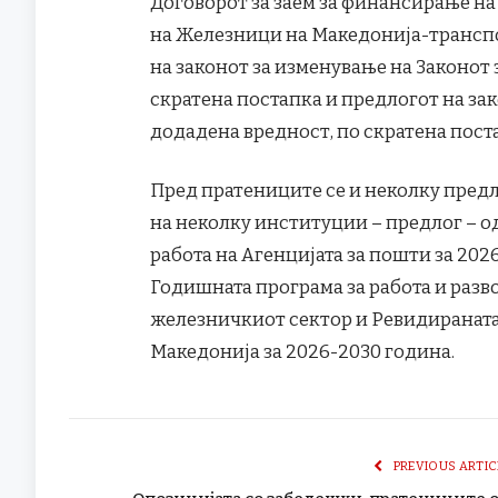
Договорот за заем за финансирање на
на Железници на Македонија-транспор
на законот за изменување на Законот з
скратена постапка и предлогот на зак
додадена вредност, по скратена пост
Пред пратениците се и неколку пред
на неколку институции – предлог – о
работа на Агенцијата за пошти за 202
Годишната програма за работа и разво
железничкиот сектор и Ревидираната
Македонија за 2026-2030 година.
PREVIOUS ARTIC