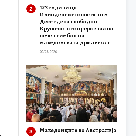
123 години од
Илинденското востание:
Десет дена слободно
Крушево што прераснаа во
вечен симбол на
македонската државност
02/08/2026
Македонците во Австралија