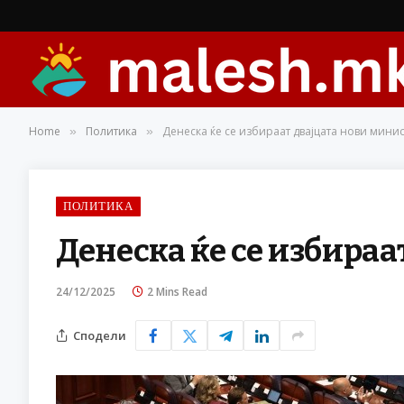
Home
Политика
Денеска ќе се избираат двајцата нови мини
»
»
ПОЛИТИКА
Денеска ќе се избира
24/12/2025
2 Mins Read
Сподели