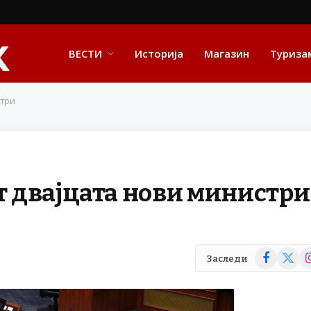
ВЕСТИ
Историја
Магазин
Туриза
стри
ат двајцата нови министри
Facebook
X
In
Заследи
(Twitte