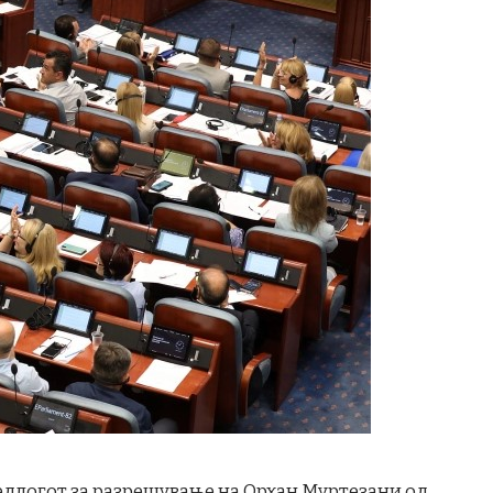
редлогот за разрешување на Орхан Муртезани од