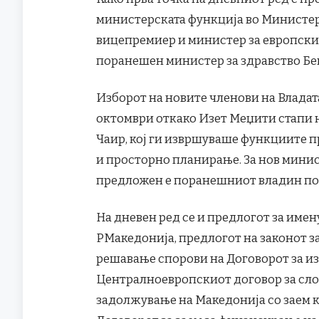
министерската функција во Министер
вицепремиер и министер за европск
поранешен министер за здравство Бе
Изборот на новите членови на Владат
октомври откако Изет Меџити стапи 
Чаир, кој ги извршуваше функциите 
и просторно планирање. За нов минис
предложен е поранешниот владин по
На дневен ред се и предлогот за име
РМакедонија, предлогот на законот з
решавање спорови на Договорот за и
Централноевропскиот договор за слоб
задолжување на Македонија со заем ка