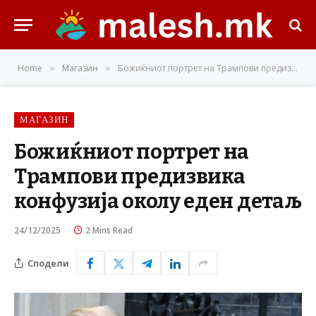
Home
Магазин
Божиќниот портрет на Трампови предизвика конфузија околу еден детаљ
»
»
МАГАЗИН
Божиќниот портрет на
Трампови предизвика
конфузија околу еден детаљ
24/12/2025
2 Mins Read
Сподели