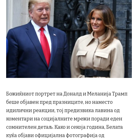
Божиќниот портрет на Доналд и Меланија Трамп
беше објавен пред празниците, но наместо
идилични реакции, тој предизвика лавина од
коментари на социјалните мрежи поради еден
сомнителен детаљ. Како и секоја година, Белата
куќа објави официјална фотографија од