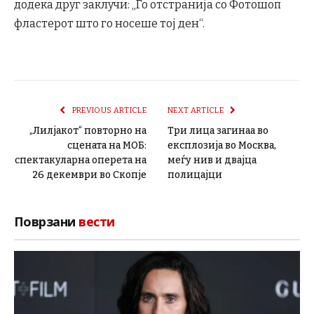
додека друг заклучи: „Го отстранија со Фотошоп
фластерот што го носеше тој ден“.
PREVIOUS ARTICLE
NEXT ARTICLE
„Лилјакот“ повторно на
Три лица загинаа во
сцената на МОБ:
експлозија во Москва,
спектакуларна оперета на
меѓу нив и двајца
26 декември во Скопје
полицајци
Поврзани
вести