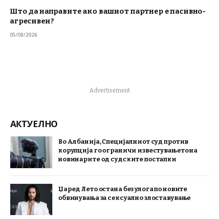
Што да направите ако вашиот партнер е пасивно-
агресивен?
05/08/2026
Advertisement
АКТУЕЛНО
Во Албанија, Специјалниот суд против
корупција го ограничи известувањето на
новинарите од судските постапки
Џаред Лето остана без улога по новите
обвинувања за сексуално злоставување