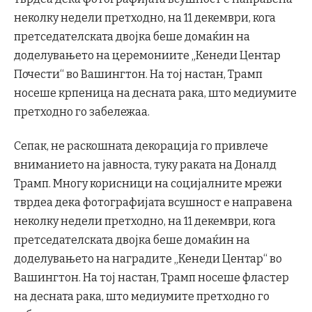
неколку недели претходно, на 11 декември, кога
претседателската двојка беше домаќин на
доделувањето на церемониите „Кенеди Центар
Почести“ во Вашингтон. На тој настан, Трамп
носеше крпеница на десната рака, што медиумите
претходно го забележаа.
Сепак, не раскошната декорација го привлече
вниманието на јавноста, туку раката на Доналд
Трамп. Многу корисници на социјалните мрежи
тврдеа дека фотографијата всушност е направена
неколку недели претходно, на 11 декември, кога
претседателската двојка беше домаќин на
доделувањето на наградите „Кенеди Центар“ во
Вашингтон. На тој настан, Трамп носеше фластер
на десната рака, што медиумите претходно го