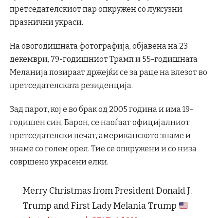
претседателскиот пар опкружен со луксузни
празнични украси.
На овогодишната фотографија, објавена на 23
декември, 79-годишниот Трамп и 55-годишната
Меланија позираат држејќи се за раце на влезот во
претседателската резиденција.
Зад парот, кој е во брак од 2005 година и има 19-
годишен син, Барон, се наоѓаат официјалниот
претседателски печат, американското знаме и
знаме со голем орел. Тие се опкружени и со низа
совршено украсени елки.
Merry Christmas from President Donald J.
Trump and First Lady Melania Trump