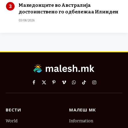
Македонците во Австралија
достоинствено го одбележаа Илинден
03/08/2026
Facebook
X
Pinterest
Vimeo
WhatsApp
TikTok
Instagram
(Twitter)
ВЕСТИ
МАЛЕШ МК
World
Information