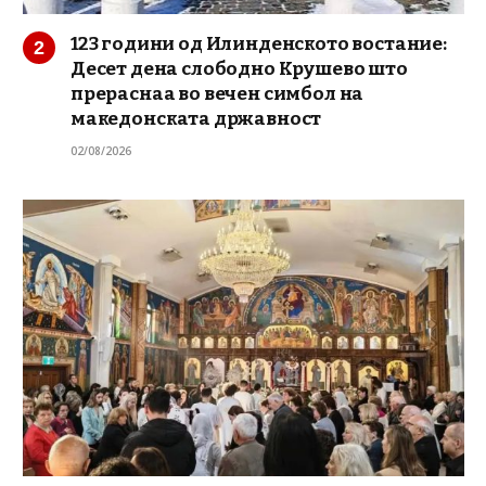
123 години од Илинденското востание:
Десет дена слободно Крушево што
прераснаа во вечен симбол на
македонската државност
02/08/2026