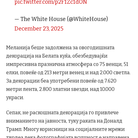
pic.twitter.com/p2F1Zc1dON
— The White House (@WhiteHouse)
December 23, 2025
Меланија беше задолжена за овогодишната
декорација на Белата куќа, обезбедувајќи
импресивна празнична атмосфера со 75 венци, 51
елки, повеќе од 213 метри венец и над 2.000 светла.
За декорации беа употребени повеќе од 7.620
метри лента, 2.800 златни ѕвезди, над 10.000
украси.
Сепак, не раскошната декорација го привлече
вниманието на јавноста, туку раката на Доналд
Трамп. Многу корисници на социјалните мрежи
тврдеа дека фотографијата всушност е направена