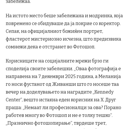
забележаа.
На истото место беше забележана и модринка, која
повремено се обидуваше да ја покрие со коректор.
Сепак, на официјалниот божиќен портрет,
фластерот мистериозно исчезна, што предизвика
сомнежи дека е отстранет во Фотошоп.
Корисниците на социјалните мрежи брзо ги
споделија своите забелешки. „Оваа фотографија е
направена на 7 декември 2025 година, а Меланија
го носи фустанот од Живанши што го носеше таа
вечер на доделувањето на наградите „Kennedy
Center“, вешто истакна еден корисник на X. Друг
праша: „Немаат ли професионалци за ова? Порано
работев многу во Фотошоп и не е толку тешко“.
„Празнично фотошопирање“, тврдеше трет,