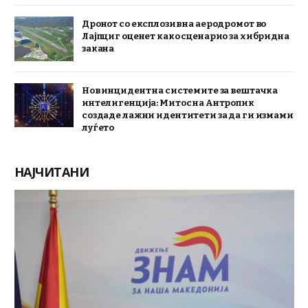
Дронот со експлозив на аеродромот во
Лајпциг оценет како сценарио за хибридна
закана
Нов инцидент на системите за вештачка
интелигенција: Митос на Антропик
создаде лажни идентитети за да ги измами
луѓето
НАЈЧИТАНИ