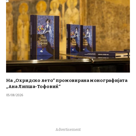
На „Охридско лето“ промовирана монографијата
„Ана Липша-Тофовиќ“
05/08/2026
Advertisement