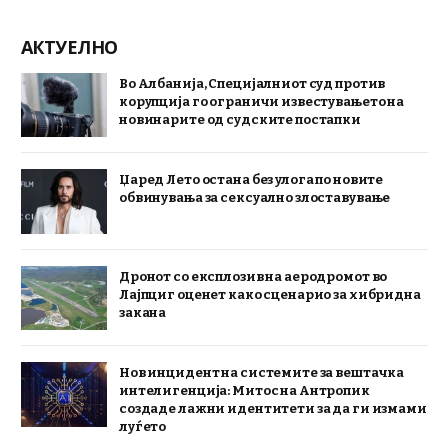
АКТУЕЛНО
Во Албанија, Специјалниот суд против
корупција го ограничи известувањето на
новинарите од судските постапки
Џаред Лето остана без улога по новите
обвинувања за сексуално злоставување
Дронот со експлозив на аеродромот во
Лајпциг оценет како сценарио за хибридна
закана
Нов инцидент на системите за вештачка
интелигенција: Митос на Антропик
создаде лажни идентитети за да ги измами
луѓето