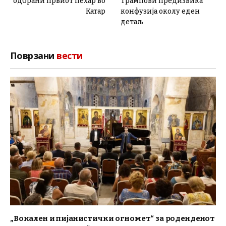
одбрани првиот пехар во
Трампови предизвика
Катар
конфузија околу еден
детаљ
Поврзани
вести
„Вокален и пијанистички огномет“ за роденденот