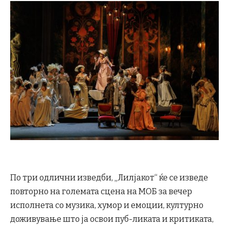
По три одлични изведби, „Лилјакот“ ќе се изведе
повторно на големата сцена на МОБ за вечер
исполнета со музика, хумор и емоции, културно
доживување што ја освои пуб-ликата и критиката,