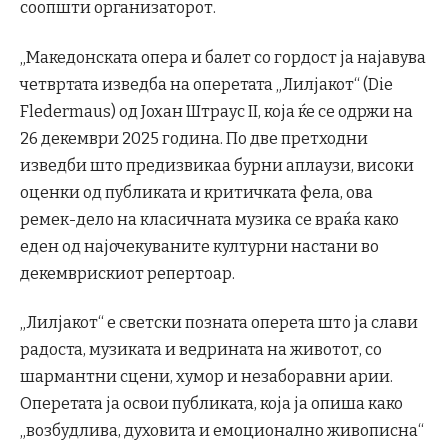
соопшти организаторот.
„Македонската опера и балет со гордост ја најавува
четвртата изведба на оперетата „Лилјакот“ (Die
Fledermaus) од Јохан Штраус II, која ќе се одржи на
26 декември 2025 година. По две претходни
изведби што предизвикаа бурни аплаузи, високи
оценки од публиката и критичката фела, ова
ремек-дело на класичната музика се враќа како
еден од најочекуваните културни настани во
декемврискиот репертоар.
„Лилјакот“ е светски позната оперета што ја слави
радоста, музиката и ведрината на животот, со
шармантни сцени, хумор и незаборавни арии.
Оперетата ја освои публиката, која ја опиша како
„возбудлива, духовита и емоционално живописна“