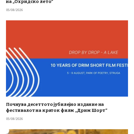
на „Охридско лето“
05/08/2026
Почнува десеттото јубилејно издание на
фестивалот на краток филм „Дрим Шорт“
05/08/2026