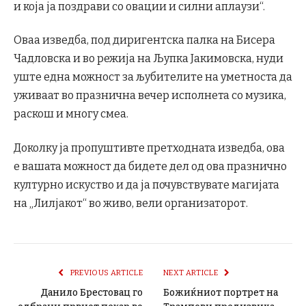
и која ја поздрави со овации и силни аплаузи“.
Оваа изведба, под диригентска палка на Бисера
Чадловска и во режија на Љупка Јакимовска, нуди
уште една можност за љубителите на уметноста да
уживаат во празнична вечер исполнета со музика,
раскош и многу смеа.
Доколку ја пропуштивте претходната изведба, ова
е вашата можност да бидете дел од ова празнично
културно искуство и да ја почувствувате магијата
на „Лилјакот“ во живо, вели организаторот.
PREVIOUS ARTICLE
NEXT ARTICLE
Данило Брестовац го
Божиќниот портрет на