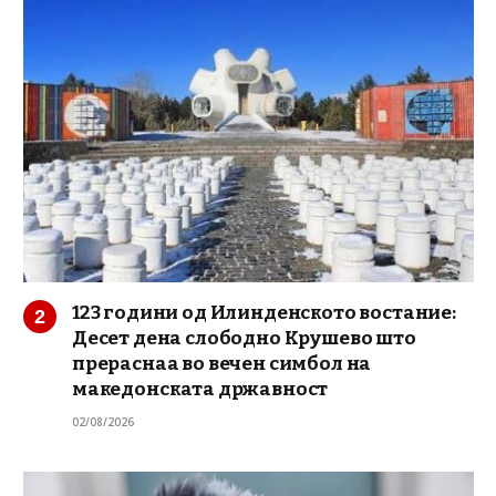
123 години од Илинденското востание:
Десет дена слободно Крушево што
прераснаа во вечен симбол на
македонската државност
02/08/2026