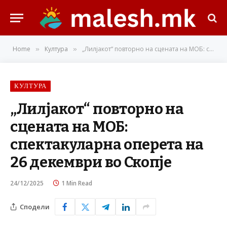
Home
Култура
„Лилјакот“ повторно на сцената на МОБ: спектакуларна оперета на 26 декември во Скопје
»
»
КУЛТУРА
„Лилјакот“ повторно на
сцената на МОБ:
спектакуларна оперета на
26 декември во Скопје
24/12/2025
1 Min Read
Сподели