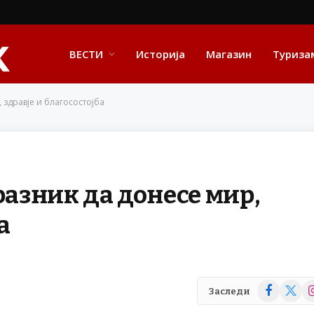
ВЕСТИ
Историја
Магазин
Туриза
 здравје и благосостојба
разник да донесе мир,
а
Facebook
X
In
Заследи
(Twitte