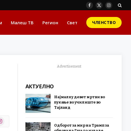
Facebook
X
Instagram
(Twitter)
м
Малеш ТВ
Регион
Свет
ЧЛЕНСТВО
Advertisement
АКТУЕЛНО
Најмалку девет мртви во
пукање во училиште во
Тајланд
stagram
Одборот за мир на Трамп за
r)
обнова на Газа го издаде