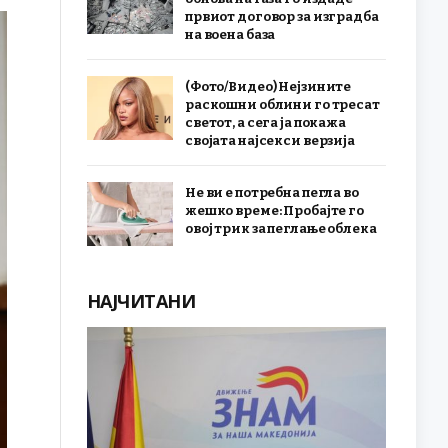
првиот договор за изградба
на воена база
(Фото/Видео) Нејзините
раскошни облини го тресат
светот, а сега ја покажа
својата најсекси верзија
Не ви е потребна пегла во
жешко време: Пробајте го
овој трик за пеглање облека
НАЈЧИТАНИ