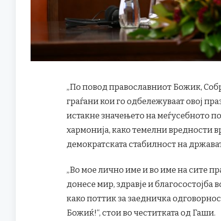
„По повод православниот Божик, Соб
граѓани кои го одбележуваат овој пра
истакне значењето на меѓусебното п
хармонија, како темелни вредности в
демократската стабилност на државата
„Во мое лично име и во име на сите пр
донесе мир, здравје и благосостојба 
како поттик за заедничка одговорнос
Божиќ!“, стои во честитката од Гаши.