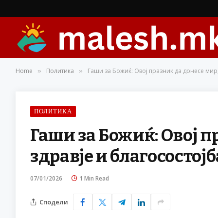
Home
Политика
Гаши за Божиќ: Овој празник да донесе мир,
»
»
ПОЛИТИКА
Гаши за Божиќ: Овој п
здравје и благосостојб
07/01/2026
1 Min Read
Сподели