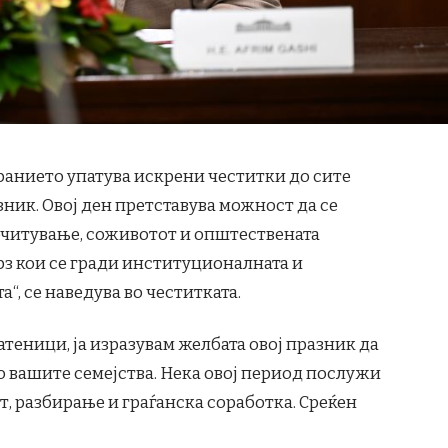
ранието упатува искрени честитки до сите
зник. Овој ден претставува можност да се
очитување, соживотот и општествената
рз кои се гради институционалната и
“, се наведува во честитката.
атеници, ја изразувам желбата овој празник да
во вашите семејства. Нека овој период послужи
т, разбирање и граѓанска соработка. Среќен