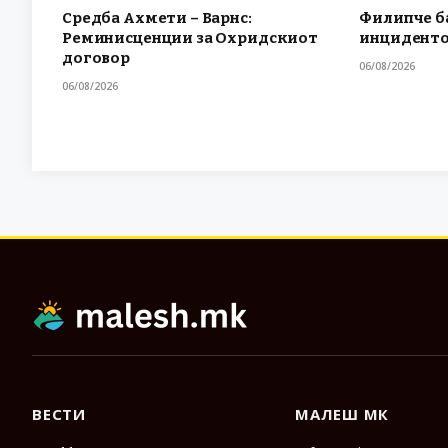
Средба Ахмети – Варнс:
Филипче ба
Реминисценции за Охридскиот
инциденто
договор
06/08/2026
06/08/2026
ВЕСТИ
МАЛЕШ МК