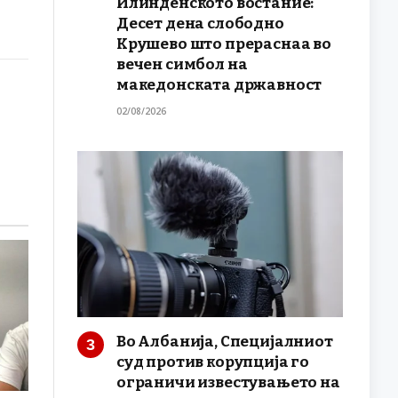
Илинденското востание:
Десет дена слободно
Крушево што прераснаа во
вечен симбол на
македонската државност
02/08/2026
Во Албанија, Специјалниот
суд против корупција го
ограничи известувањето на