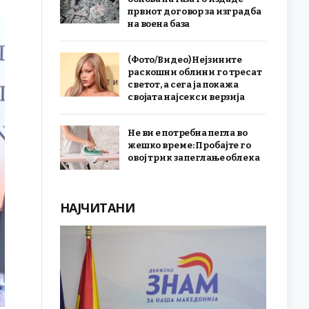
првиот договор за изградба
на воена база
(Фото/Видео) Нејзините
раскошни облини го тресат
светот, а сега ја покажа
својата најсекси верзија
Не ви е потребна пегла во
жешко време: Пробајте го
овој трик за пеглање облека
НАЈЧИТАНИ