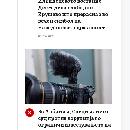
Илинденското востание:
Десет дена слободно
Крушево што прераснаа во
вечен симбол на
македонската државност
02/08/2026
Во Албанија, Специјалниот
суд против корупција го
ограничи известувањето на