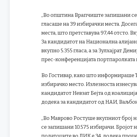
„Во општина Врапчиште запишани се 2
гласаше на 39 избирачки места. Досе
места, што претставува 97,44 отсто. Вк
За кандидатот на Национална алијан
вкупно 5.355 гласа, а за
Зулхајрат Демир
прес-конференцијата портпаролката 
Во Гостивар, како што информираше То
избирачко место. Излезноста изнесува 
кандидатот Невзат Бејта од коалиција
додека за кандидатот од НАИ, Ваљбон
„Во Маврово Ростуше вкупниот број н
се запишани 10.575 избирачи. Бројот 
податоците во ДИК е 34, додека проц