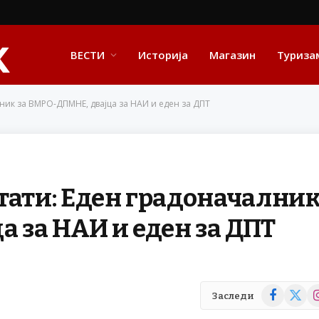
ВЕСТИ
Историја
Магазин
Туриза
ник за ВМРО-ДПМНЕ, двајца за НАИ и еден за ДПТ
тати: Еден градоначални
а за НАИ и еден за ДПТ
Facebook
X
In
Заследи
(Twitte