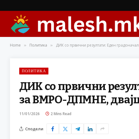
Home
Политика
ДИК со првични резултати: Еден градоначал
»
»
ПОЛИТИКА
ДИК со првични резул
за ВМРО-ДПМНЕ, двајц
11/01/2026
2 Mins Read
Сподели