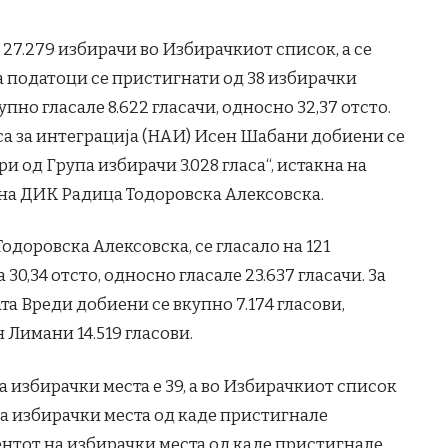
7.279 избирачи во Избирачкиот список, а се
га податоци се пристигнати од 38 избирачки
упно гласале 8.622 гласачи, односно 32,37 отсто.
са за интеграција (НАИ) Исен Шабани добиени се
и од Група избирачи 3.028 гласа“, истакна на
на ДИК Радица Тодоровска Алексовска.
доровска Алексовска, се гласало на 121
30,34 отсто, односно гласале 23.637 гласачи. За
та Вреди добиени се вкупно 7.174 гласови,
 Лимани 14.519 гласови.
а
избирачки места е 39, а во Избирачкиот список
на избирачки места од каде пристигнале
ентот на избирачки места од каде пристигнале