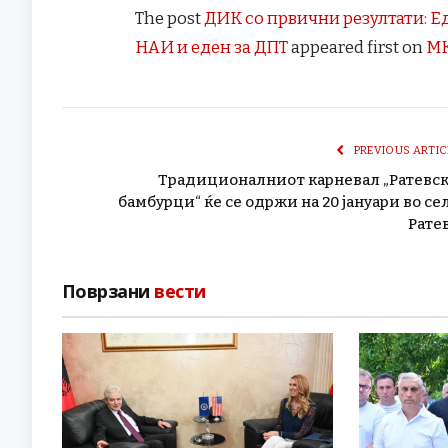
The post
ДИК со првични резултати: Е
НАИ и еден за ДПТ
appeared first on
М
PREVIOUS ARTIC
Традиционалниот карневал „Ратевс
бамбурци“ ќе се одржи на 20 јануари во се
Рате
Поврзани
вести