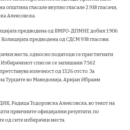
на општина гласале вкупно гласале 2.918 гласачи,
ска Алексовска.
лицијата предводена од ВМРО-ДПМНЕ добил 1.906
д Колицијата предводена од СДСМ 938 гласови.
ирачки места, односно податоци се пристигнати
о Избирачкиот список се запишани 7.562
 претставува излезност од 13,26 отсто. За
на Турците во Македонија, Аријан Ибраим
ИК, Радица Тодоровска Алексовска, во текот на
пшти првичните официјални резултати, по
е од сите избирачки места.