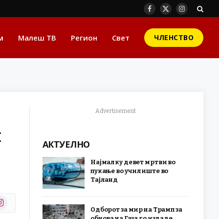
Facebook
X
Instagram
(Twitter)
м
Малеш ТВ
Регион
Свет
ЧЛЕНСТВО
Advertisement
к
АКТУЕЛНО
Најмалку девет мртви во
пукање во училиште во
Тајланд
stagram
Одборот за мир на Трамп за
r)
обнова на Газа го издаде