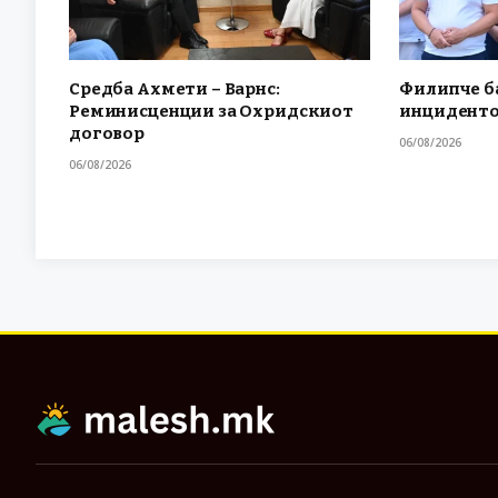
Средба Ахмети – Варнс:
Филипче ба
Реминисценции за Охридскиот
инциденто
договор
06/08/2026
06/08/2026