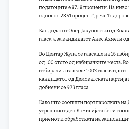
податоците е 87,18 проценти. На ниво 
односно 28,51 процент“, рече Тодоров
Кандидатот Онер Јакуповски од Коа
гласа, а за кандидатот Анес Ахмети о
Во Центар Жупа се гласаше на 16 изб
од 100 отсто од избирачките места. В
избирачи, а гласале 1.003 гласачи, што
кандидатот од Демокатската партија 
добиени се 973 гласа.
Како што соопшти портпаролката на Д
утрешниот ден Комисијата ќе ги соо
приемот и обработката на записницит