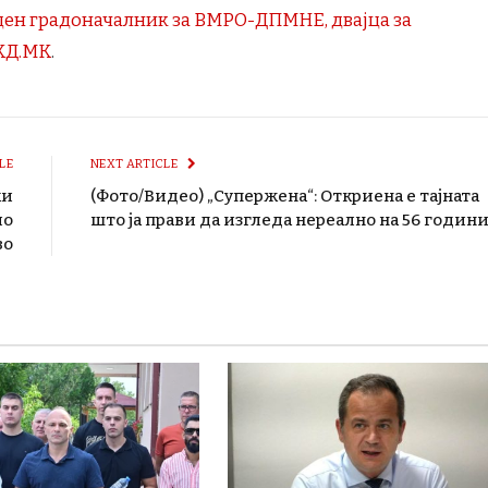
ден градоначалник за ВМРО-ДПМНЕ, двајца за
КД.МК
.
LE
NEXT ARTICLE
ки
(Фото/Видео) „Супержена“: Откриена е тајната
ло
што ја прави да изгледа нереално на 56 годин
во