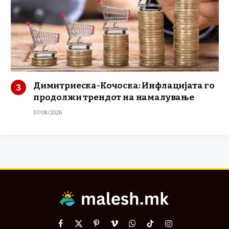
Димитриеска-Кочоска: Инфлацијата го
продолжи трендот на намалување
07/08/2026
Facebook
X
Pinterest
Vimeo
WhatsApp
TikTok
Instagram