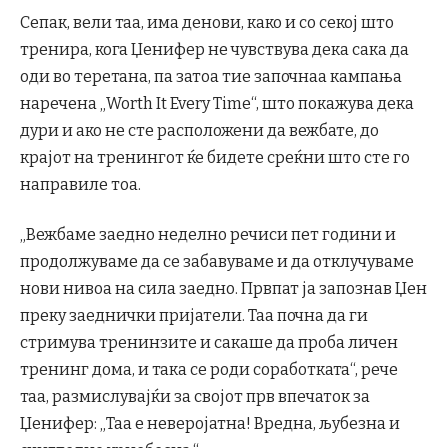
Сепак, вели таа, има денови, како и со секој што
тренира, кога Џенифер не чувствува дека сака да
оди во теретана, па затоа тие започнаа кампања
наречена „Worth It Every Time“, што покажува дека
дури и ако не сте расположени да вежбате, до
крајот на тренингот ќе бидете среќни што сте го
направиле тоа.
„Вежбаме заедно неделно речиси пет години и
продолжуваме да се забавуваме и да отклучуваме
нови нивоа на сила заедно. Првпат ја запознав Џен
преку заеднички пријатели. Таа почна да ги
стримува тренинзите и сакаше да проба личен
тренинг дома, и така се роди соработката“, рече
таа, размислувајќи за својот прв впечаток за
Џенифер: „Таа е неверојатна! Вредна, љубезна и