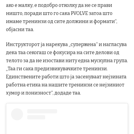
ако е малку, е подобро отколку да не се прави
ништо, поради што го сака PVOLVE затоа што
имаме тренинзи од сите должини и формати“,
објасни таа.
Инструкторот ја нарекува „супержена“ и нагласува
дека таа секогаш се фокусира на сите делови од
телото за да не изостави ниту една мускулна група.
„Таа ги сака предизвикувачките тренинзи.
Единствените работи што ја засенуваат нејзината
работна етика на нашите тренинзи се нејзиниот
хумор и понизност“, додаде таа.