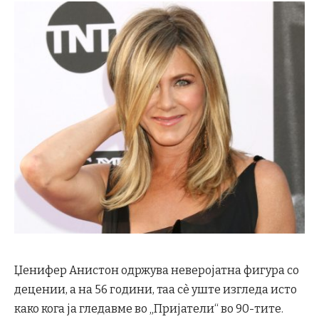
Џенифер Анистон одржува неверојатна фигура со
децении, а на 56 години, таа сè уште изгледа исто
како кога ја гледавме во „Пријатели“ во 90-тите.