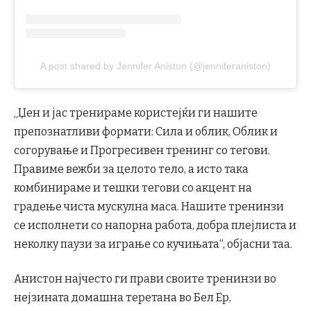
A post shared by Jennifer Aniston (@jenniferaniston)
„Џен и јас тренираме користејќи ги нашите
препознатливи формати: Сила и облик, Облик и
согорување и Прогресивен тренинг со тегови.
Правиме вежби за целото тело, а исто така
комбинираме и тешки тегови со акцент на
градење чиста мускулна маса. Нашите тренинзи
се исполнети со напорна работа, добра плејлиста и
неколку паузи за играње со кучињата“, објасни таа.
Анистон најчесто ги прави своите тренинзи во
нејзината домашна теретана во Бел Ер,