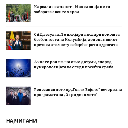
Карпалак е аманет – Македонија не ги
заборава своите херои
САД ветуваат 1 милијарда долари помош за
безбедноста на Колумбија, додека новиот
претседател ветува борба против дрогата
Ако сте родени на овие датуми, според
нумерологијата ве следи посебна среќа
Ренесансниот хор „Готик Војсис“ вечерва на
програмата на „Охридско лето“
НАЈЧИТАНИ