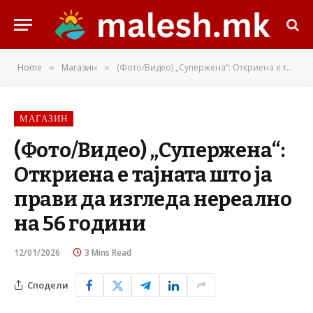
Home
Магазин
(Фото/Видео) „Супержена“: Откриена е тајната што ја прави да изгледа нереално на 56 години
»
»
МАГАЗИН
(Фото/Видео) „Супержена“:
Откриена е тајната што ја
прави да изгледа нереално
на 56 години
12/01/2026
3 Mins Read
Сподели