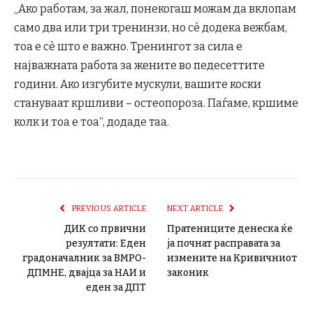
„Ако работам, за жал, понекогаш можам да вклопам
само два или три тренинзи, но сè додека вежбам,
тоа е сè што е важно. Тренингот за сила е
најважната работа за жените во педесеттите
години. Ако изгубите мускули, вашите коски
стануваат кршливи – остеопороза. Паѓаме, кршиме
колк и тоа е тоа“, додаде таа.
PREVIOUS ARTICLE
NEXT ARTICLE
ДИК со првични
Пратениците денеска ќе
резултати: Еден
ја почнат расправата за
градоначалник за ВМРО-
измените на Кривичниот
ДПМНЕ, двајца за НАИ и
законик
еден за ДПТ