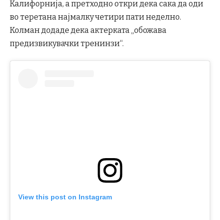
Калифорнија, а претходно откри дека сака да оди
во теретана најмалку четири пати неделно.
Колман додаде дека актерката „обожава
предизвикувачки тренинзи“.
View this post on Instagram