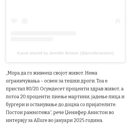
A post shared by Jennifer Aniston (@jenniferaniston)
„Мора да го живееш својот живот. Нема
ограничувања – освен за тешки дроги. Тоа е
пристап 80/20. Осумдесет проценти здрав живот, а
потоа 20 проценти: пиење мартини, јадење пица и
бургери и останување до доцна со пријателите.
Постои рамнотежа“, рече Џенифер Анистон во
интервју за Allure во јануари 2025 година.