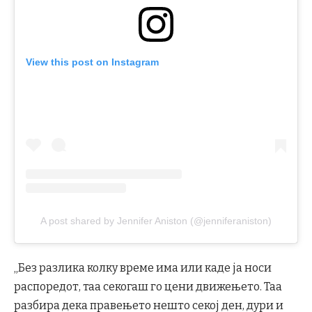
View this post on Instagram
A post shared by Jennifer Aniston (@jenniferaniston)
„Без разлика колку време има или каде ја носи
распоредот, таа секогаш го цени движењето. Таа
разбира дека правењето нешто секој ден, дури и