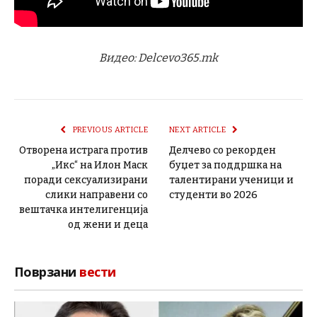
Видео: Delcevo365.mk
PREVIOUS ARTICLE
NEXT ARTICLE
Отворена истрага против
Делчево со рекорден
„Икс“ на Илон Маск
буџет за поддршка на
поради сексуализирани
талентирани ученици и
слики направени со
студенти во 2026
вештачка интелигенција
од жени и деца
Поврзани
вести