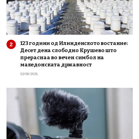
123 години од Илинденското востание:
Десет дена слободно Крушево што
прераснаа во вечен симбол на
македонската државност
02/08/2026