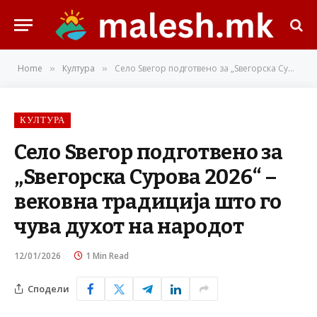
Home
Култура
Село Ѕвегор подготвено за „Ѕвегорска Сурова 2026“ – вековна традиција што го чува духот на народот
»
»
КУЛТУРА
Село Ѕвегор подготвено за
„Ѕвегорска Сурова 2026“ –
вековна традиција што го
чува духот на народот
12/01/2026
1 Min Read
Сподели