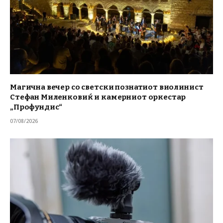
Магична вечер со светски познатиот виолинист
Стефан Миленковиќ и камерниот оркестар
„Профундис“
07/08/2026