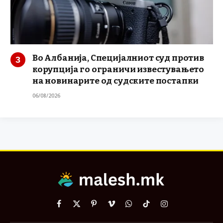
Во Албанија, Специјалниот суд против
корупција го ограничи известувањето
на новинарите од судските постапки
06/08/2026
Facebook
X
Pinterest
Vimeo
WhatsApp
TikTok
Instagram
(Twitter)