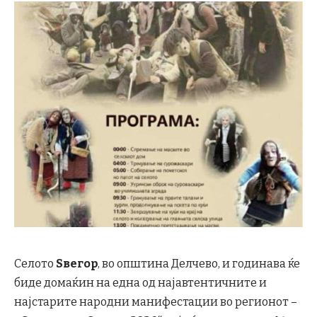
Селото
Ѕвегор
, во општина Делчево, и годинава ќе
биде домаќин на една од најавтентичните и
најстарите народни манифестации во регионот –