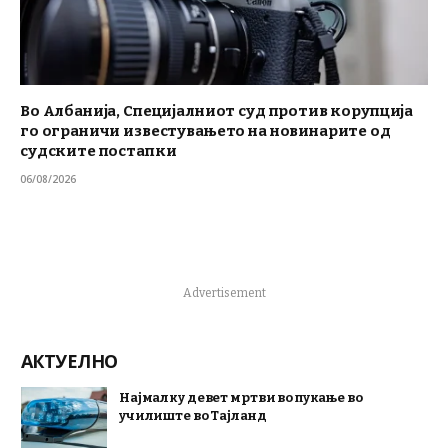
Во Албанија, Специјалниот суд против корупција
го ограничи известувањето на новинарите од
судските постапки
06/08/2026
Advertisement
АКТУЕЛНО
Најмалку девет мртви во пукање во
училиште во Тајланд