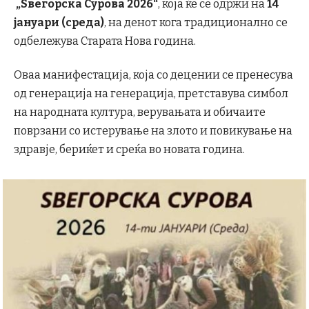
„Ѕвегорска Сурова 2026“
, која ќе се одржи на
14
јануари (среда)
, на денот кога традиционално се
одбележува Старата Нова година.
Оваа манифестација, која со децении се пренесува
од генерација на генерација, претставува симбол
на народната култура, верувањата и обичаите
поврзани со истерување на злото и повикување на
здравје, бериќет и среќа во новата година.