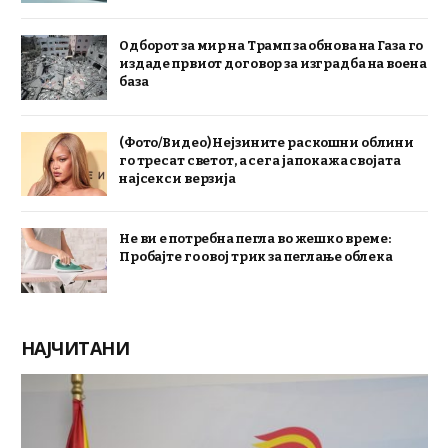
Одборот за мир на Трамп за обнова на Газа го
издаде првиот договор за изградба на воена
база
(Фото/Видео) Нејзините раскошни облини
го тресат светот, а сега ја покажа својата
најсекси верзија
Не ви е потребна пегла во жешко време:
Пробајте го овој трик за пеглање облека
НАЈЧИТАНИ