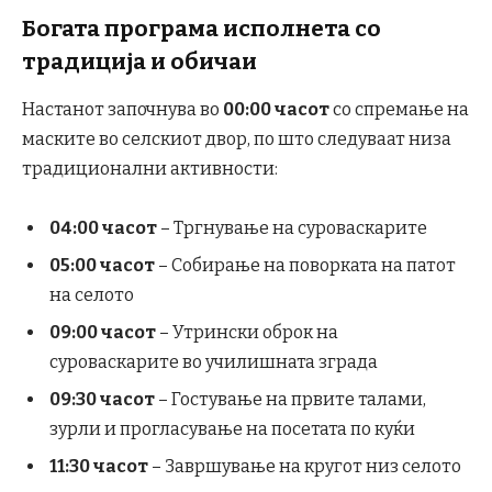
Богата програма исполнета со
традиција и обичаи
Настанот започнува во
00:00 часот
со спремање на
маските во селскиот двор, по што следуваат низа
традиционални активности:
04:00 часот
– Тргнување на суроваскарите
05:00 часот
– Собирање на поворката на патот
на селото
09:00 часот
– Утрински оброк на
суроваскарите во училишната зграда
09:30 часот
– Гостување на првите талами,
зурли и прогласување на посетата по куќи
11:30 часот
– Завршување на кругот низ селото