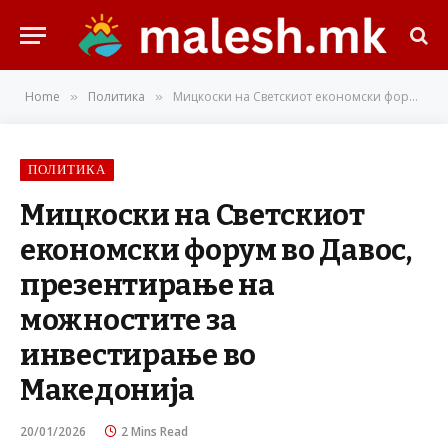
Home
Политика
Мицкоски на Светскиот економски форум во Давос, презентирање на можностите за инвестирање во Македонија
»
»
ПОЛИТИКА
Мицкоски на Светскиот
економски форум во Давос,
презентирање на
можностите за
инвестирање во
Македонија
20/01/2026
2 Mins Read