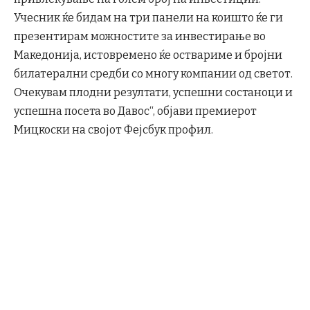
Учесник ќе бидам на три панели на коишто ќе ги
презентирам можностите за инвестирање во
Македонија, истовремено ќе оствариме и бројни
билатерални средби со многу компании од светот.
Очекувам плодни резултати, успешни состаноци и
успешна посета во Давос“, објави премиерот
Мицкоски на својот Фејсбук профил.