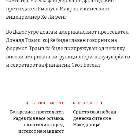
комисија, Урсула фон дер Лајен, францускиот
претседател Емануел Макрон и кинескиот
вицепремиер Хе Лифенг.
Во Давос утре доаѓа и американскиот претседател
Доналд Трамп, кој ќе биде главен говорник на
форумот. Трамп ќе биде придружуван од неколку
високи американски функционери, вклучувајќи го
и секретарот за финансии Скот Бесент.
PREVIOUS ARTICLE
NEXT ARTICLE
Бугарскиот претседател
Срцето сака победа –
Радев поднесе оставка,
денеска сите сме
една година пред
Македонија!
истекот на мандатот