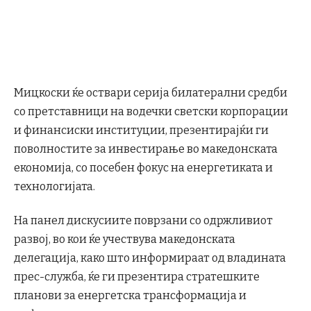
Мицкоски ќе оствари серија билатерални средби
со претставници на водечки светски корпорации
и финансиски институции, презентирајќи ги
поволностите за инвестирање во македонската
економија, со посебен фокус на енергетиката и
технологијата.
На панел дискусиите поврзани со одржливиот
развој, во кои ќе учествува македонската
делегација, како што информираат од владината
прес-служба, ќе ги презентира стратешките
планови за енергетска трансформација и