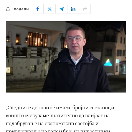
Сподели
„Следните денови ќе имаме бројни состаноци
коишто очекуваме значително да влијаат на
подобрување на економската состојба и
привлекување на голем број на инвестиции.