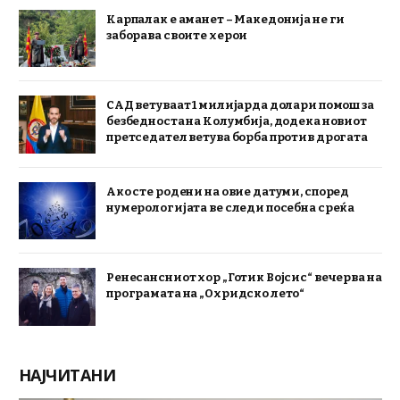
Карпалак е аманет – Македонија не ги
заборава своите херои
САД ветуваат 1 милијарда долари помош за
безбедноста на Колумбија, додека новиот
претседател ветува борба против дрогата
Ако сте родени на овие датуми, според
нумерологијата ве следи посебна среќа
Ренесансниот хор „Готик Војсис“ вечерва на
програмата на „Охридско лето“
НАЈЧИТАНИ