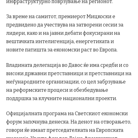
инфраструктурно поврзување на регионот.
За време на самитот, премиерот Мицкоски е
предвидено да учествува на затворени сесии за
лидери, како и на јавни дебати фокусирани на
вештачката интелигенција, енергетиката и
новите патишта за економски раст во Европа.
Владината делегација во Давос ќе има средби и со
високи државни претставници и претставници на
меѓународните организации, со цел забрзување
на реформските процеси и обезбедување
поддршка за клучните национални проекти.
Официјалната програма на Светскиот економски
форум започнува денеска. На денот на отворањето,
говори ќе имаат претседателката на Европската