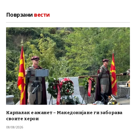
Поврзани
вести
Карпалак е аманет – Македонија не ги заборава
своите херои
08/08/2026