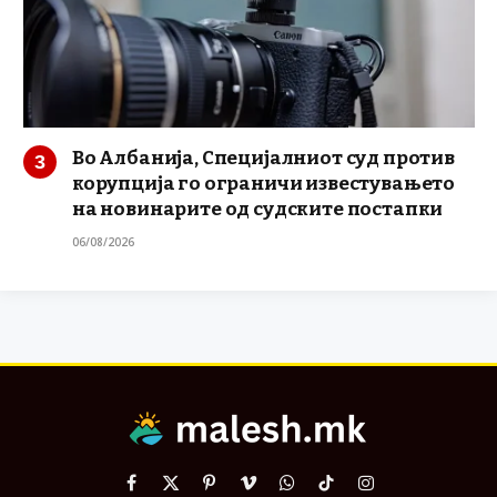
Во Албанија, Специјалниот суд против
корупција го ограничи известувањето
на новинарите од судските постапки
06/08/2026
Facebook
X
Pinterest
Vimeo
WhatsApp
TikTok
Instagram