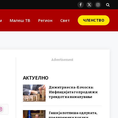
Facebook
X
Instagram
(Twitter)
м
Малеш ТВ
Регион
Свет
ЧЛЕНСТВО
Advertisement
АКТУЕЛНО
Димитриеска-Кочоска:
Инфлацијата го продолжи
трендот на намалување
stagram
Гаши ја потпиша одлуката,
r)
предвремени локани