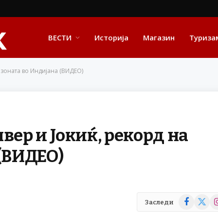
ВЕСТИ
Историја
Магазин
Туриза
езоната во Индијана (ВИДЕО)
вер и Јокиќ, рекорд на
 (ВИДЕО)
Facebook
X
In
Заследи
(Twitte