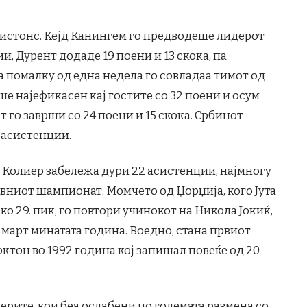
Пистонс. Кејд Канингем го предводеше лидерот
и, Дурент додаде 19 поени и 13 скока, па
а помалку од една недела го совладаа тимот од
беше најефикасен кај гостите со 32 поени и осум
 го заврши со 24 поени и 15 скока. Србинот
 асистенции.
а Колиер забележа дури 22 асистенции, најмногу
овниот шампионат. Момчето од Џорџија, кого Јута
ко 29. пик, го повтори учинокот на Никола Јокиќ,
 март минатата година. Воедно, стана првиот
октон во 1992 година кој запишал повеќе од 20
зерите, кои беа ослабени по големата размена со