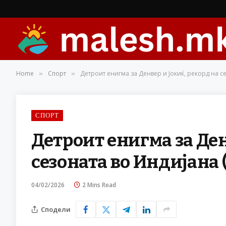
Home
Спорт
Детроит енигма за Денвер и Јокиќ, рекорд на с
»
»
СПОРТ
Детроит енигма за Ден
сезоната во Индијана
04/02/2026
2 Mins Read
Сподели