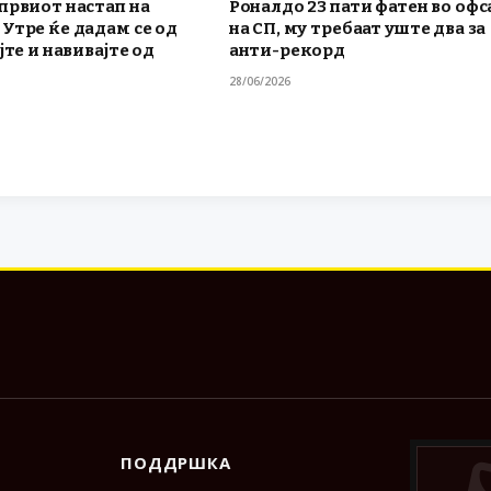
првиот настап на
Роналдо 23 пати фатен во офс
Утре ќе дадам се од
на СП, му требаат уште два за
јте и навивајте од
анти-рекорд
28/06/2026
ПОДДРШКА