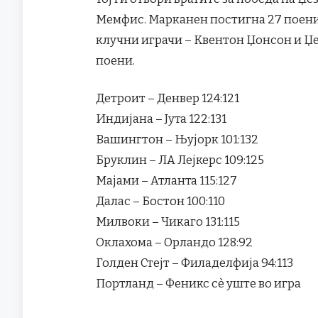
Мемфис. Марканен постигна 27 поени з
клучни играчи – Квентон Џонсон и Џе
поени.
Детроит – Денвер 124:121
Индијана – Јута 122:131
Вашингтон – Њујорк 101:132
Бруклин – ЛА Лејкерс 109:125
Мајами – Атланта 115:127
Далас – Бостон 100:110
Милвоки – Чикаго 131:115
Оклахома – Орландо 128:92
Голден Стејт – Филаделфија 94:113
Портланд – Феникс сè уште во игра