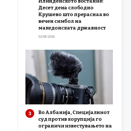
Илинденското востание:
Десет дена слободно
Крушево што прераснаа во
вечен симбол на
македонската државност
02/08/2026
Во Албанија, Специјалниот
суд против корупција го
ограничи известувањето на