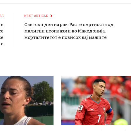
LE
NEXT ARTICLE
ме
Светски ден на рак: Расте смртноста од
се
малигни неоплазми во Македонија,
се
морталитетот е повисок кај мажите
ме