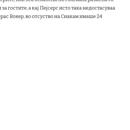
а гостите, а кај Пејсерс исто така недостасуваа
рас Вокер, во отсуство на Сиакам имаше 24