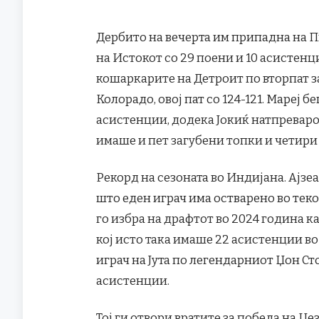
Дербито на вечерта им припадна на 
на Истокот со 29 поени и 10 асистенци
кошаркарите на Детроит по вторпат з
Колорадо, овој пат со 124-121. Мареј 
асистенции, додека Јокиќ натпреварот
имаше и пет загубени топки и четири
Рекорд на сезоната во Индијана. Ајзе
што еден играч има остварено во тек
го избра на драфтот во 2024 година ка
кој исто така имаше 22 асистенции во
играч на Јута по легендарниот Џон Ст
асистенции.
Тој ги отвори вратите за победа на Џе