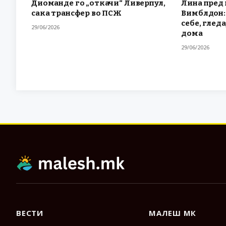
Диоманде го „откачи“ Ливерпул,
Лина пред 
сака трансфер во ПСЖ
Вимблдон: 
себе, гледа
29/06/2026
дома
29/06/2026
ВЕСТИ
МАЛЕШ МК