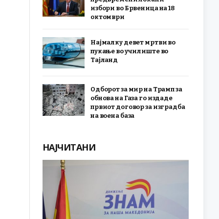
избори во Брвеница на 18
октомври
Најмалку девет мртви во
пукање во училиште во
Тајланд
Одборот за мир на Трамп за
обнова на Газа го издаде
првиот договор за изградба
на воена база
НАЈЧИТАНИ