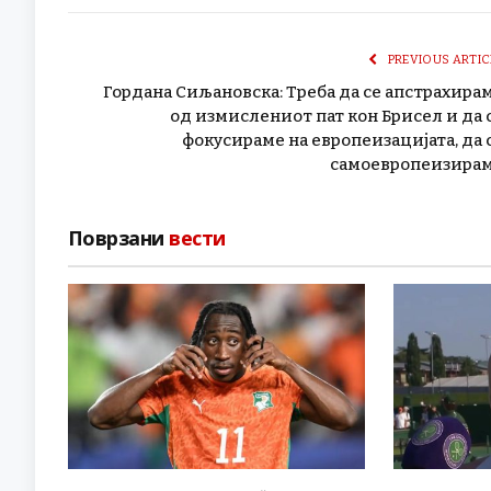
PREVIOUS ARTIC
Гордана Сиљановска: Треба да се апстрахира
од измислениот пат кон Брисел и да 
фокусираме на европеизацијата, да 
самоевропеизира
Поврзани
вести