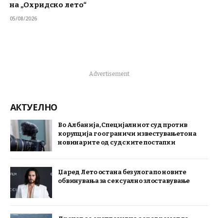
на „Охридско лето“
05/08/2026
Advertisement
АКТУЕЛНО
Во Албанија, Специјалниот суд против
корупција го ограничи известувањето на
новинарите од судските постапки
Џаред Лето остана без улога по новите
обвинувања за сексуално злоставување