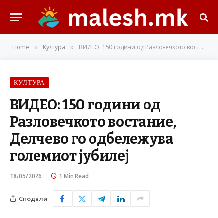
Home
Култура
ВИДЕО: 150 години од Разловечкото востание, Делчево го одбележува големиот јубилеј
»
»
КУЛТУРА
ВИДЕО: 150 години од
Разловечкото востание,
Делчево го одбележува
големиот јубилеј
18/05/2026
1 Min Read
Сподели