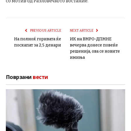
со мотив од Разловечкото востание.
PREVIOUS ARTICLE
NEXT ARTICLE
На полноќ горивата ќе
ИК на ВМРО-ДПМНЕ
поскапат за 2,5 денари
вечерва донесе повеќе
решенија, ова се новите
имиња
Поврзани
вести