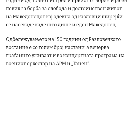
години од првиот истрел и првиот отворен и јасен
повик за борба за слобода и достоинствен живот
на Македонецот кој одекна од Разловци ширејќи
се насекаде каде што дише и еден Македонец.
Одбележувањето на 150 години од Разловечкото
востание е со голем број настани, а вечерва
граѓаните уживаат и во концертната програма на
воениот оркестар на АРМ и „Танец“.