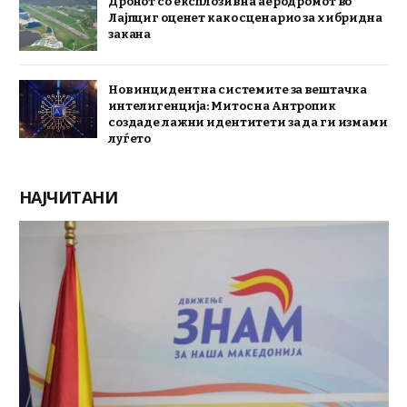
Дронот со експлозив на аеродромот во
Лајпциг оценет како сценарио за хибридна
закана
Нов инцидент на системите за вештачка
интелигенција: Митос на Антропик
создаде лажни идентитети за да ги измами
луѓето
НАЈЧИТАНИ