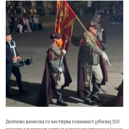
Делчево денеска го чествува големиот јубилеј 150