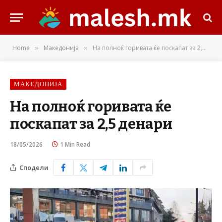
Home
Македонија
На полноќ горивата ќе поскапат за 2,5 денари
»
»
МАКЕДОНИЈА
На полноќ горивата ќе
поскапат за 2,5 денари
18/05/2026
1 Min Read
Сподели