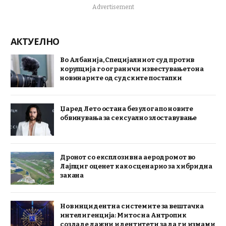
Advertisement
АКТУЕЛНО
Во Албанија, Специјалниот суд против
корупција го ограничи известувањето на
новинарите од судските постапки
Џаред Лето остана без улога по новите
обвинувања за сексуално злоставување
Дронот со експлозив на аеродромот во
Лајпциг оценет како сценарио за хибридна
закана
Нов инцидент на системите за вештачка
интелигенција: Митос на Антропик
создаде лажни идентитети за да ги измами