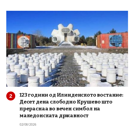
123 години од Илинденското востание:
Десет дена слободно Крушево што
прераснаа во вечен симбол на
македонската државност
02/08/2026