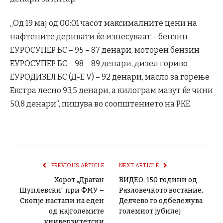
„Од 19 мај од 00:01 часот максималните цени на
нафтените деривати ќе изнесуваат – бензин
ЕУРОСУПЕР БС – 95 – 87 денари, моторен бензин
ЕУРОСУПЕР БС – 98 – 89 денари, дизел гориво
ЕУРОДИЗЕЛ БС (Д-Е V) – 92 денари, масло за горење
Екстра лесно 93,5 денари, а килограм мазут ќе чини
50,8 денари“, пишува во соопштението на РКЕ.
PREVIOUS ARTICLE
NEXT ARTICLE
Хорот „Драган
ВИДЕО: 150 години од
Шуплевски“ при ФМУ –
Разловечкото востание,
Скопје настапи на еден
Делчево го одбележува
од најголемите
големиот јубилеј
универзитетски