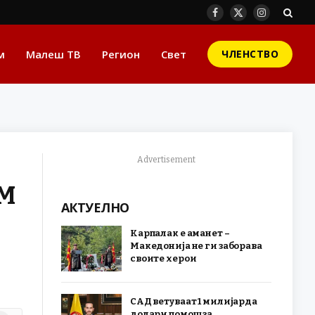
Facebook
X
Instagram
(Twitter)
м
Малеш ТВ
Регион
Свет
ЧЛЕНСТВО
Advertisement
СМ
АКТУЕЛНО
Карпалак е аманет –
Македонија не ги заборава
своите херои
САД ветуваат 1 милијарда
долари помош за