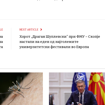
LE
NEXT ARTICLE
за
Хорот „Драган Шуплевски“ при ФМУ – Скопје
на
настапи на еден од најголемите
та
универзитетски фестивали во Европа