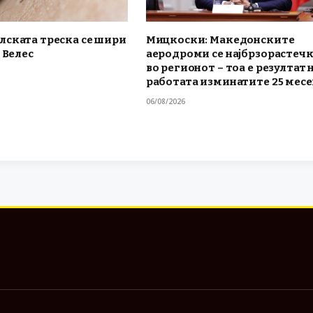
лската треска се шири
Мицкоски: Македонските
 Велес
аеродроми се најбрзорастеч
во регионот – тоа е резултат 
работата изминатите 25 мес
06/08/2026