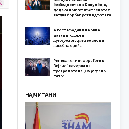
stagram
безбедноста на Колумбија,
r)
додека новиот претседател
ветува борба против дрогата
Ако сте родени на овие
датуми, според
нумерологијата ве следи
посебна среќа
Ренесансниот хор „Готик
Војсис“ вечерва на
програмата на „Охридско
лето“
НАЈЧИТАНИ