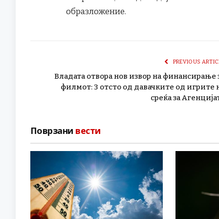
образложение.
PREVIOUS ARTIC
Владата отвора нов извор на финансирање 
филмот: 3 oтсто од давачките од игрите 
среќа за Агенција
Поврзани
вести