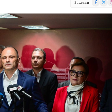
Facebook
X
In
Заследи
(Twitte