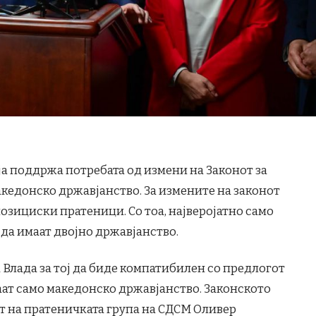
ја поддржа потребата од измени на Законот за
акедонско државјанство. За измените на законот
озициски пратеници. Со тоа, најверојатно само
 да имаат двојно државјанство.
Влада за тој да биде компатибилен со предлогот
т само македонско државјанство. Законското
 на пратеничката група на СДСМ Оливер