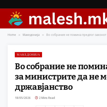
Home
Македонија
Во собрание не помина предлог-законот 
»
»
МАКЕДОНИЈА
Во собрание не помин
за министрите да не м
државјанство
18/05/2026
2 Mins Read