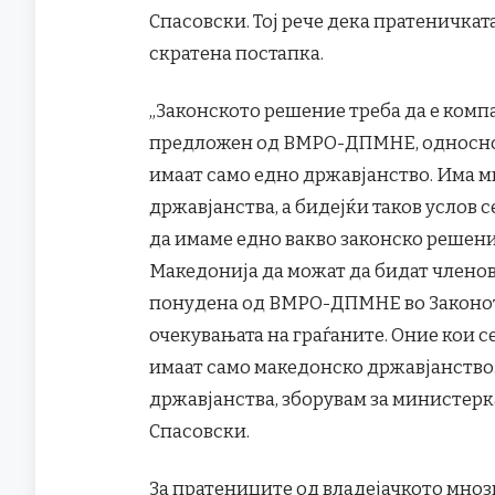
Спасовски. Тој рече дека пратеничкат
скратена постапка.
„Законското решение треба да е комп
предложен од ВМРО-ДПМНЕ, односно д
имаат само едно државјанство. Има м
државјанства, а бидејќи таков услов с
да имаме едно вакво законско решени
Македонија да можат да бидат членови
понудена од ВМРО-ДПМНЕ во Законот з
очекувањата на граѓаните. Оние кои се
имаат само македонско државјанство.
државјанства, зборувам за министерк
Спасовски.
За пратениците од владејачкото мноз