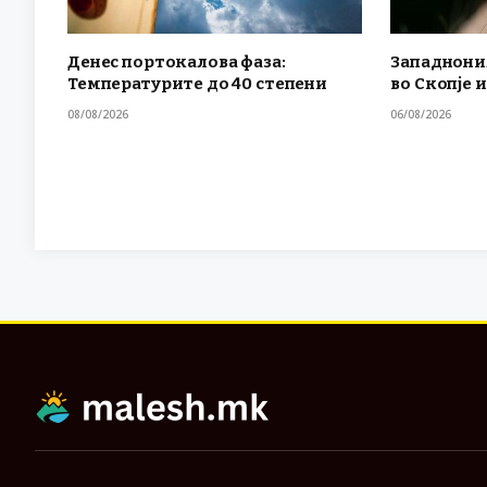
Денес портокалова фаза:
Западнони
Температурите до 40 степени
во Скопје и
08/08/2026
06/08/2026