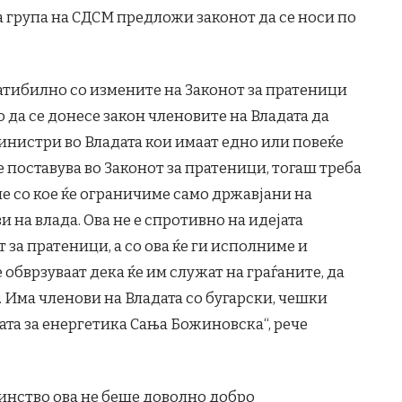
а група на СДСМ предложи законот да се носи по
атибилно со измените на Законот за пратеници
а се донесе закон членовите на Владата да
инистри во Владата кои имаат едно или повеќе
е поставува во Законот за пратеници, тогаш треба
е со кое ќе ограничиме само државјани на
 на влада. Ова не е спротивно на идејата
а пратеници, а со ова ќе ги исполниме и
 обврзуваат дека ќе им служат на граѓаните, да
 Има членови на Владата со бугарски, чешки
ата за енергетика Сања Божиновска“, рече
инство ова не беше доволно добро