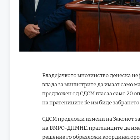
Владејачкото мнозинство денеска не 
влада за министрите да имаат само м
предложен од СДСМ гласаа само 20 оп
на пратениците ќе им биде забрането
СДСМ предложи измени на Законот за 
на ВМРО-ДПМНЕ, пратениците да имаа
решение го образложи координаторот