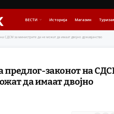
ВЕСТИ
Историја
Магазин
Туриза
на СДСМ за министрите да не можат да имаат двојно државјанство
а предлог-законот на СД
ожат да имаат двојно