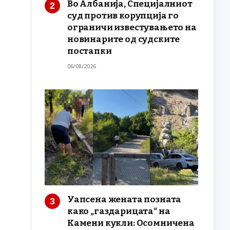
Во Албанија, Специјалниот
суд против корупција го
ограничи известувањето на
новинарите од судските
постапки
06/08/2026
Уапсена жената позната
како „газдарицата“ на
Камени кукли: Осомничена