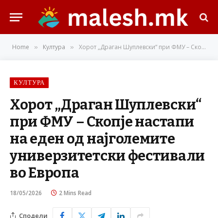
Home
Култура
Хорот „Драган Шуплевски“ при ФМУ – Скопје настапи на еден од најголемите универзитетски фестивали во Европа
»
»
КУЛТУРА
Хорот „Драган Шуплевски“
при ФМУ – Скопје настапи
на еден од најголемите
универзитетски фестивали
во Европа
18/05/2026
2 Mins Read
Сподели