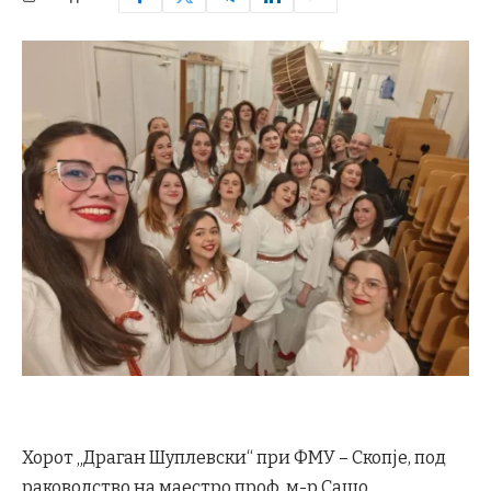
Хорот „Драган Шуплевски“ при ФМУ – Скопје, под
раководство на маестро проф. м-р Сашо