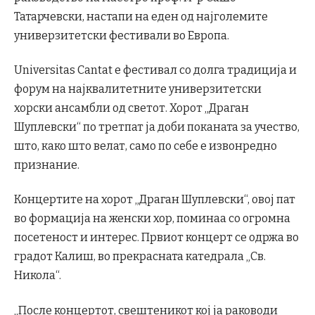
Татарчевски, настапи на еден од најголемите
универзитетски фестивали во Европа.
Universitas Cantat е фестивал со долга традиција и
форум на најквалитетните универзитетски
хорски ансамбли од светот. Хорот „Драган
Шуплевски“ по третпат ја доби поканата за учество,
што, како што велат, само по себе е извонредно
признание.
Концертите на хорот „Драган Шуплевски“, овој пат
во формација на женски хор, поминаа со огромна
посетеност и интерес. Првиот концерт се одржа во
градот Калиш, во прекрасната катедрала „Св.
Никола“.
„После концертот, свештеникот кој ја раководи