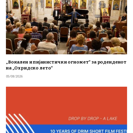
„Вокален и пијанистички огномет“ за роденденот
на „Охридско лето“
05/08/2026