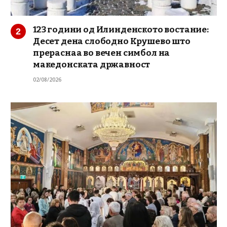
123 години од Илинденското востание:
Десет дена слободно Крушево што
прераснаа во вечен симбол на
македонската државност
02/08/2026