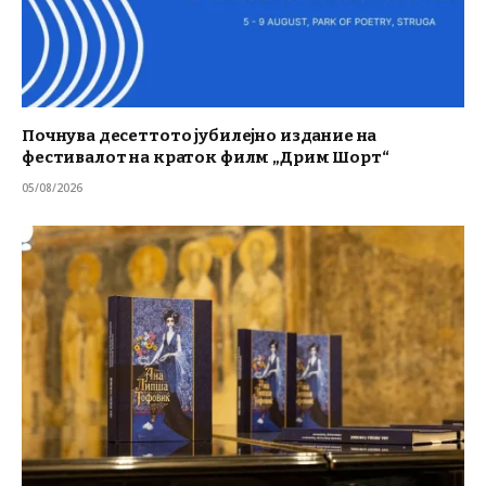
Почнува десеттото јубилејно издание на
фестивалот на краток филм „Дрим Шорт“
05/08/2026