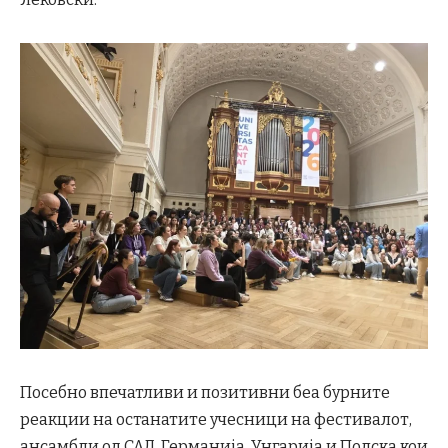
Посебно впечатливи и позитивни беа бурните
реакции на останатите учесници на фестивалот,
ансамбли од САД, Германија, Унгарија и Полска кои