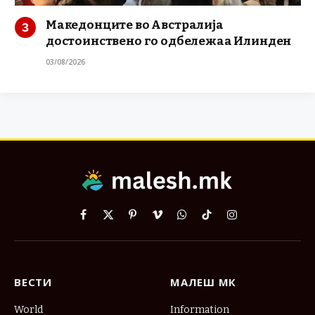
Македонците во Австралија
достоинствено го одбележаа Илинден
03/08/2026
Facebook
X
Pinterest
Vimeo
WhatsApp
TikTok
Instagram
(Twitter)
ВЕСТИ
МАЛЕШ МК
World
Information