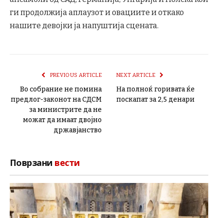
ги продолжија аплаузот и овациите и откако
нашите девојки ја напуштија сцената.
PREVIOUS ARTICLE
NEXT ARTICLE
Во собрание не помина
На полноќ горивата ќе
предлог-законот на СДСМ
поскапат за 2,5 денари
за министрите да не
можат да имаат двојно
државјанство
Поврзани
вести