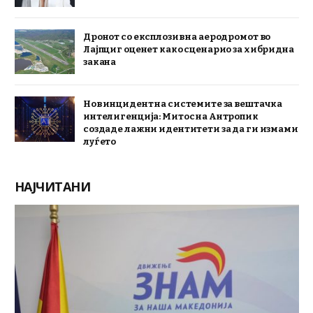
Дронот со експлозив на аеродромот во
Лајпциг оценет како сценарио за хибридна
закана
Нов инцидент на системите за вештачка
интелигенција: Митос на Антропик
создаде лажни идентитети за да ги измами
луѓето
НАЈЧИТАНИ