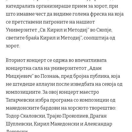
катедралата организираше прием за хорот, при
што имавме чест да видиме голема фреска на која
се претставени патроните на нашиот
Универзитет „Св. Кирил и Методиј“ во Скопје,
светите браќа Кирил и Методиј“, соопштија од
хорот.
Вториот концерт се одржа во впечатливата
концертна сала на универзитетот „Адам
Мицкјевич“ во Познањ, пред бројна публика, која
не штедеше аплаузи после изведбата на секоја од
композициите. За овој концерт маестро
Татарчевски избра програма со композиции од
македонските бардови на хорското творештво:
Тодор Скаловски, Трајко Прокопиев, Драган
Шуплевски, Кирил Македонски и Александар
Лековски.