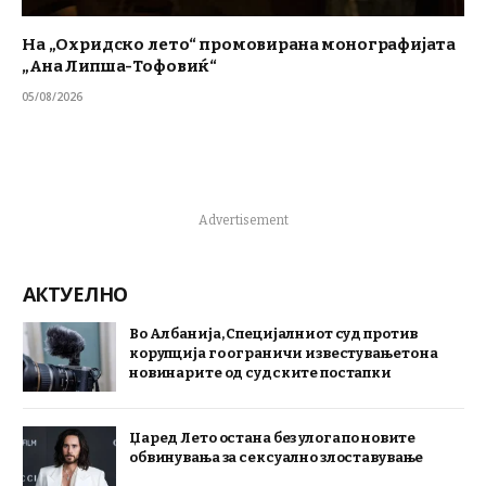
На „Охридско лето“ промовирана монографијата
„Ана Липша-Тофовиќ“
05/08/2026
Advertisement
АКТУЕЛНО
Во Албанија, Специјалниот суд против
корупција го ограничи известувањето на
новинарите од судските постапки
Џаред Лето остана без улога по новите
обвинувања за сексуално злоставување