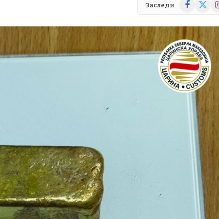
Facebook
X
In
Заследи
(Twitte