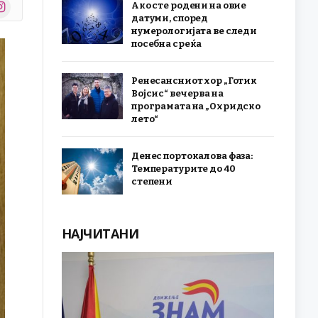
stagram
Ако сте родени на овие
r)
датуми, според
нумерологијата ве следи
посебна среќа
Ренесансниот хор „Готик
Војсис“ вечерва на
програмата на „Охридско
лето“
Денес портокалова фаза:
Температурите до 40
степени
НАЈЧИТАНИ