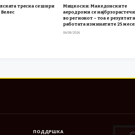
лската треска се шири
Мицкоски: Македонските
 Велес
аеродроми се најбрзорастеч
во регионот – тоа е резултат 
работата изминатите 25 мес
06/08/2026
ПОДДРШКА