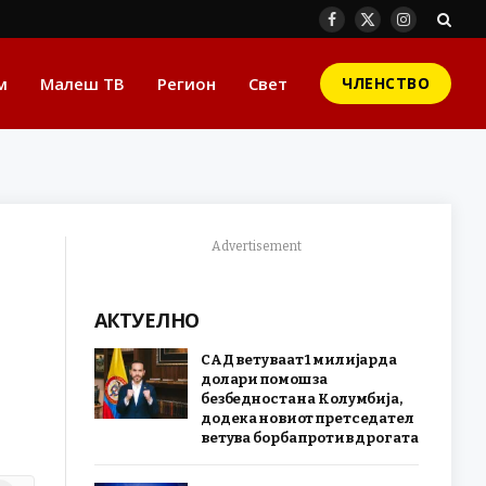
Facebook
X
Instagram
(Twitter)
м
Малеш ТВ
Регион
Свет
ЧЛЕНСТВО
Advertisement
АКТУЕЛНО
САД ветуваат 1 милијарда
долари помош за
безбедноста на Колумбија,
додека новиот претседател
ветува борба против дрогата