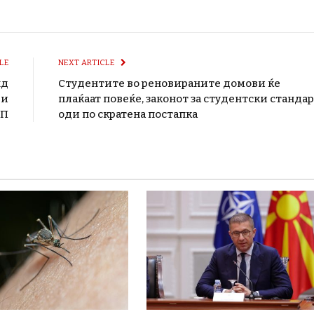
LE
NEXT ARTICLE
нд
Студентите во реновираните домови ќе
ди
плаќаат повеќе, законот за студентски станда
ВП
оди по скратена постапка