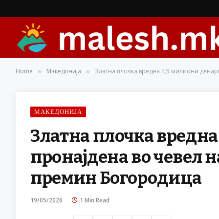
Home
Македонија
Златна плочка вредна 4,5 милиони денар
»
»
МАКЕДОНИЈА
Златна плочка вредна
пронајдена во чевел 
премин Богородица
19/05/2026
1 Min Read