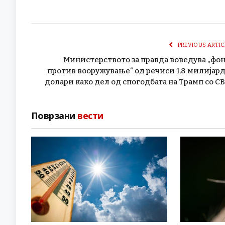
PREVIOUS ARTIC
Министерството за правда воведува „фо
против вооружување“ од речиси 1,8 милијар
долари како дел од спогодбата на Трамп со С
Поврзани
вести