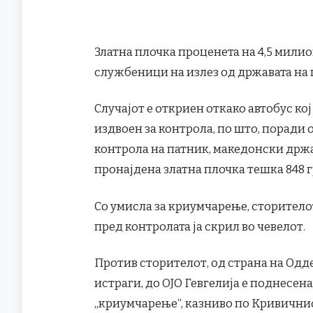
Златна плочка проценета на 4,5 милио
службеници на излез од државата на
Случајот е откриен откако автобус ко
издвоен за контрола, по што, поради
контрола на патник, македонски држав
пронајдена златна плочка тешка 848 г
Со умисла за криумчарење, сторителот,
пред контролата ја скрил во чевелот.
Против сторителот, од страна на Одд
истраги, до ОЈО Гевгелија е поднесен
„криумчарење“, казниво по Кривични