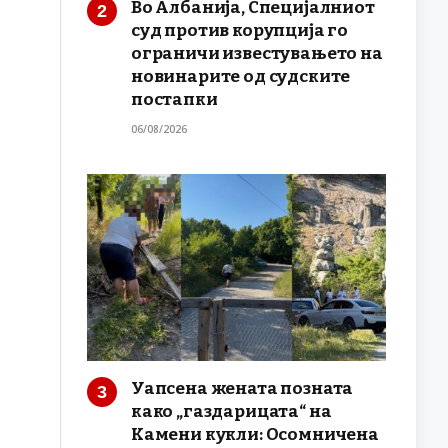
Во Албанија, Специјалниот
суд против корупција го
ограничи известувањето на
новинарите од судските
постапки
06/08/2026
Уапсена жената позната
како „газдарицата“ на
Камени кукли: Осомничена