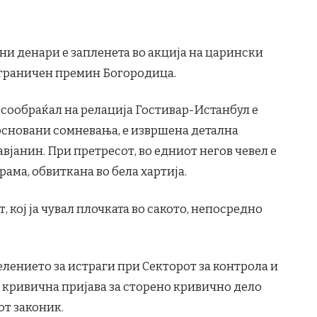
ни денари е запленета во акција на царински
 граничен премин Богородица.
ј сообраќал на релација Гостивар-Истанбул е
 основани сомневања, е извршена детална
јанин. При претресот, во едниот негов чевел е
рама, обвиткана во бела хартија.
 кој ја чувал плочката во сакото, непосредно
елението за истраги при Секторот за контрола и
а кривична пријава за сторено кривично дело
от законик.