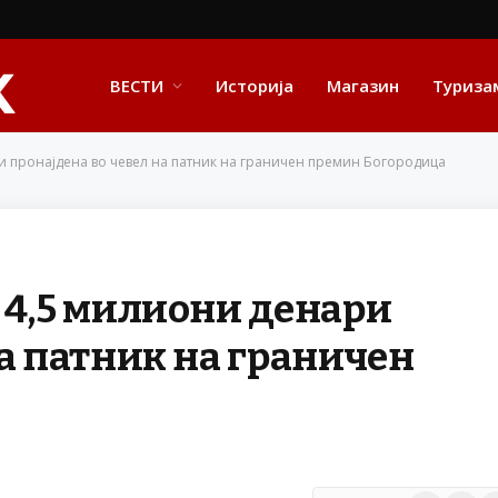
ВЕСТИ
Историја
Магазин
Туриза
и пронајдена во чевел на патник на граничен премин Богородица
 4,5 милиони денари
на патник на граничен