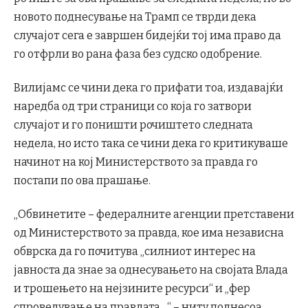
новото поднесување на Трамп се тврди дека
случајот сега е завршен бидејќи тој има право да
го отфрли во рана фаза без судско одобрение.
Вилијамс се чини дека го прифати тоа, издавајќи
наредба од три страници со која го затвори
случајот и го поништи рочиштето следната
недела, но исто така се чини дека го критикуваше
начинот на кој Министерството за правда го
постапи по ова прашање.
„Обвинетите – федералните агенции претставени
од Министерството за правда, кое има независна
обврска да го почитува „силниот интерес на
јавноста да знае за однесувањето на својата Влада
и трошењето на нејзините ресурси“ и „фер
спроведување на правдата…“ – ниту поднесоа