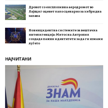
Дронот со експлозив на аеродромот во
Лајпциг оценет како сценарио за хибридна
закана
Нов инцидент на системите за вештачка
интелигенција: Митос на Антропик
создаде лажни идентитети за да ги измами
луѓето
НАЈЧИТАНИ