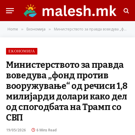
Home
Економија
Министерството за правда воведува „фонд против вооружување“ од речиси 1,8 милијарди долари како дел од спогодбата на Трамп со СВП
»
»
ЕКОНОМИЈА
Министерството за правда
воведува „фонд против
вооружување“ од речиси 1,8
милијарди долари како дел
од спогодбата на Трамп со
СВП
19/05/2026
6 Mins Read