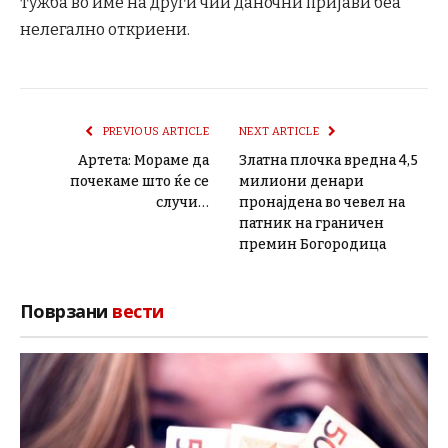
тужба во име на други чии даночни пријави беа
нелегално откриени.
PREVIOUS ARTICLE
NEXT ARTICLE
Артета: Мораме да
Златна плочка вредна 4,5
почекаме што ќе се
милиони денари
случи…
пронајдена во чевел на
патник на граничен
премин Богородица
Поврзани
вести