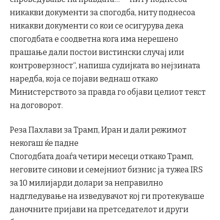
никакви документи за спогодба, ниту поднесоа
никакви документи со кои се осигурува дека
спогодбата е соодветна кога има нерешено
прашање дали постои вистински случај или
контроверзност“, напиша судијката во нејзината
наредба, која се појави веднаш откако
Министерството за правда го објави целиот текст
на договорот.
Реза Пахлави за Трамп, Иран и дали режимот
некогаш ќе падне
Спогодбата доаѓа четири месеци откако Трамп,
неговите синови и семејниот бизнис ја тужеа IRS
за 10 милијарди долари за неправилно
надгледување на изведувачот кој ги протекуваше
даночните пријави на претседателот и други