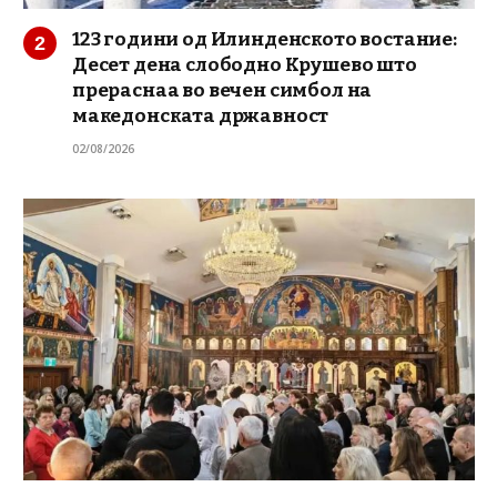
123 години од Илинденското востание:
Десет дена слободно Крушево што
прераснаа во вечен симбол на
македонската државност
02/08/2026