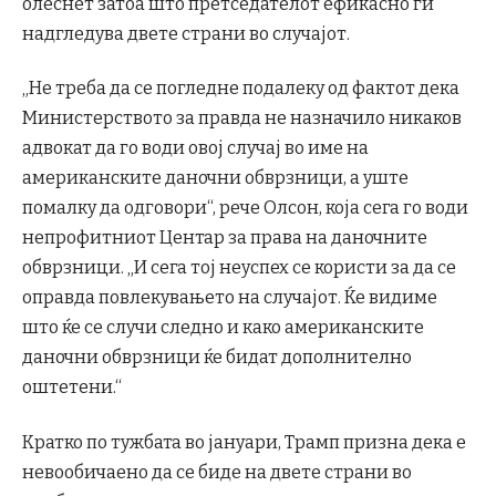
олеснет затоа што претседателот ефикасно ги
надгледува двете страни во случајот.
„Не треба да се погледне подалеку од фактот дека
Министерството за правда не назначило никаков
адвокат да го води овој случај во име на
американските даночни обврзници, а уште
помалку да одговори“, рече Олсон, која сега го води
непрофитниот Центар за права на даночните
обврзници. „И сега тој неуспех се користи за да се
оправда повлекувањето на случајот. Ќе видиме
што ќе се случи следно и како американските
даночни обврзници ќе бидат дополнително
оштетени.“
Кратко по тужбата во јануари, Трамп призна дека е
невообичаено да се биде на двете страни во