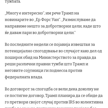
тужбата.
„Многу е интересно“, им рече Трамп на
новинарите во „Ер Форс Уан“. „Размислуваме да
направиме нешто за добротворни цели, каде што
ќе давам пари во добротворни цели.“
Во последните недели се појавија извештаи за
потенцијално спогодување во случајот како дел од
поширок обид на Министерството за правда да
реши различни правни тужби што Трамп и
неговите сојузници ги поднесоа против
федералната влада.
Во договорот за спогодба се вели дека доколку не
се постигне договор, Трамп планира да се обиде да
го претвори својот случај против IRS во колективна