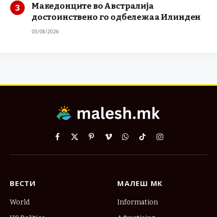
Македонците во Австралија
достоинствено го одбележаа Илинден
03/08/2026
Facebook
X
Pinterest
Vimeo
WhatsApp
TikTok
Instagram
(Twitter)
ВЕСТИ
МАЛЕШ МК
World
Information