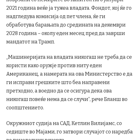
2021 година веќе ја тужеа владата. Фондот, кој ќе го
надгледува комисија од пет члена, ќе ги
обработува барањата до средината на декември
2028 година – околу еден месец пред да заврши
мандатот на Трамп.
„Машинеријата на владата никогаш не треба да се
користи како оружје против ниту еден
Американец, а намерата на ова Министерство е да
ги исправи грешките што беа направени
претходно, а воедно да се осигура дека ова
никогаш повеќе нема да се случи“, рече Бланш во
соопштението.
Окружниот судија на САД, Кетлин Вилијамс, со
седиште во Мајами, го затвори случајот со наредба