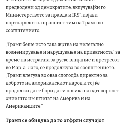
предводени од демократите, вклучувајќи го
Министерството за правда и IRS“, изјави
портпаролот на правниот тим на Трамп во
соопштението.
„Трамп беше исто така жртва на нелегално
вознемирување и нарушување на приватноста“ за
време на истрагата за руско влијание и претресот
во Мар-а-Лаго, се продолжува во соопштението.
„Трамп влегува во оваа спогодба директно за
доброто на американскиот народ и тој ќе
продолжи да се бори да ги повика на одговорност
оние што им штетат на Америка и на
Американците.“
Трамп се обидува да го отфрли случајот