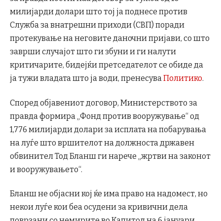
милијарди долари што тој ја поднесе против
Служба за внатрешни приходи (СВП) поради
протекување на неговите даночни пријави, со што
заврши случајот што ги збуни и ги налути
критичарите, бидејќи претседателот се обиде да
ја тужи владата што ја води, пренесува
Политико
.
Според објавениот договор, Министерството за
правда формира „Фонд против вооружување“ од
1,776 милијарди долари за исплата на побарувања
на луѓе што вршителот на должноста државен
обвинител Тод Бланш ги нарече „жртви на законот
и вооружувањето“.
Бланш не објасни кој ќе има право на надомест, но
некои луѓе кои беа осудени за кривични дела
поврзани со немирите во Капитол на 6 јануари