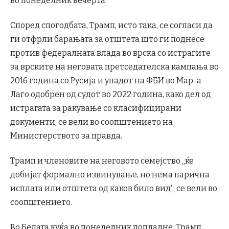
во понеделник вечерта.
Според спогодбата, Трамп, исто така, се согласи да
ги отфрли барањата за отштета што ги поднесе
против федералната влада во врска со истрагите
за врските на неговата претседателска кампања во
2016 година со Русија и упадот на ФБИ во Мар-а-
Лаго одобрен од судот во 2022 година, како дел од
истрагата за ракување со класифицирани
документи, се вели во соопштението на
Министерството за правда.
Трамп и членовите на неговото семејство „ќе
добијат формално извинување, но нема парична
исплата или отштета од каков било вид“, се вели во
соопштението.
Во Белата куќа во понеделник попладне, Трамп