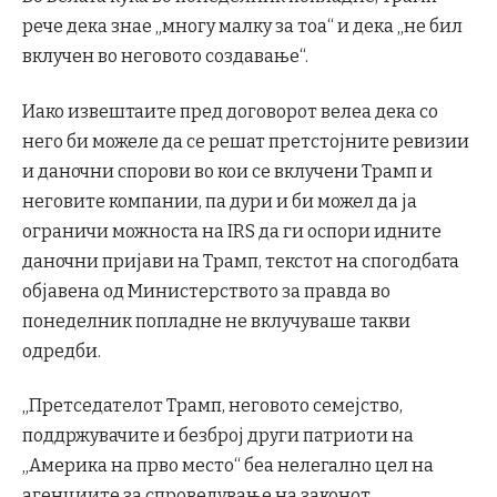
рече дека знае „многу малку за тоа“ и дека „не бил
вклучен во неговото создавање“.
Иако извештаите пред договорот велеа дека со
него би можеле да се решат претстојните ревизии
и даночни спорови во кои се вклучени Трамп и
неговите компании, па дури и би можел да ја
ограничи можноста на IRS да ги оспори идните
даночни пријави на Трамп, текстот на спогодбата
објавена од Министерството за правда во
понеделник попладне не вклучуваше такви
одредби.
„Претседателот Трамп, неговото семејство,
поддржувачите и безброј други патриоти на
„Америка на прво место“ беа нелегално цел на
агенциите за спроведување на законот