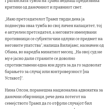
Граѓанската тужба на Трамп веднаш предизвика
критики од даночниот и правниот свет.
„Иако претседателот Трамп тврди дека ја
поднесува оваа тужба во свој личен капацитет, тој
е актуелен претседател, а неговите именувани
противници се субјекти чии одлуки се предмет на
неговите упатства“, напиша Вилијамс, назначен од
Обама, во наредба минатиот месец. „На овој суд не
му е јасно дали страните се доволно
спротивставени една кон друга за да го задоволат
барањето за случај или контроверзност [на
Уставот]“.
Нина Олсон, поранешна национална адвокатка за
даночни обврзници, рече дека потегот на
семејството Трамп да го отфрли случајот бил