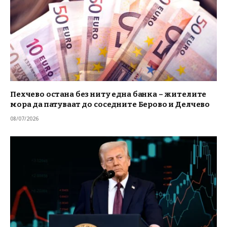
Пехчево остана без ниту една банка – жителите
мора да патуваат до соседните Берово и Делчево
08/07/2026