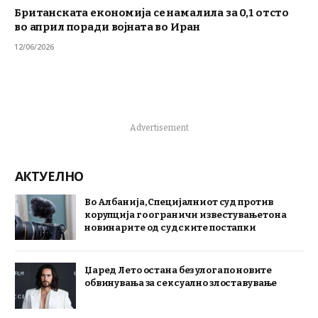
Британската економија се намалила за 0,1 отсто
во април поради војната во Иран
12/06/2026
Advertisement
АКТУЕЛНО
Во Албанија, Специјалниот суд против
корупција го ограничи известувањето на
новинарите од судските постапки
Џаред Лето остана без улога по новите
обвинувања за сексуално злоставување