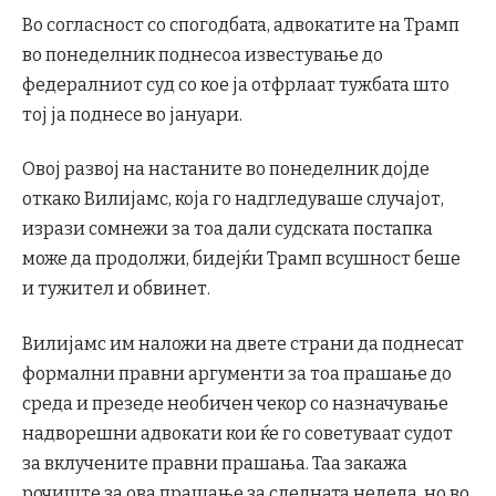
Во согласност со спогодбата, адвокатите на Трамп
во понеделник поднесоа известување до
федералниот суд со кое ја отфрлаат тужбата што
тој ја поднесе во јануари.
Овој развој на настаните во понеделник дојде
откако Вилијамс, која го надгледуваше случајот,
изрази сомнежи за тоа дали судската постапка
може да продолжи, бидејќи Трамп всушност беше
и тужител и обвинет.
Вилијамс им наложи на двете страни да поднесат
формални правни аргументи за тоа прашање до
среда и презеде необичен чекор со назначување
надворешни адвокати кои ќе го советуваат судот
за вклучените правни прашања. Таа закажа
рочиште за ова прашање за следната недела, но во