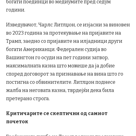
богати поединци во медиумите пред седум
години.
Изведувачот, Чарлс Литлџон, се изјасни за виновен
во 2023 година за протекување на пријавите на
Трамп, заедно со пријавите на илјадници други
богати Американци. Федерален судија во
Вашингтон го осуди на пет години затвор,
максималната казна што можеше да ја добие
според договорот за признавање на вина што го
постигна со обвинителите. Литлџон поднесе
жалба на неговата казна, тврдејќи дека била
претерано строга.
Критичарите се скептични од самиот
почеток