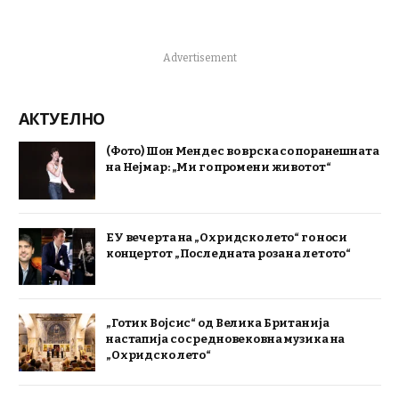
Advertisement
АКТУЕЛНО
(Фото) Шон Мендес во врска со поранешната
на Нејмар: „Ми го промени животот“
ЕУ вечерта на „Охридско лето“ го носи
концертот „Последната роза на летото“
„Готик Војсис“ од Велика Британија
настапија со средновековна музика на
„Охридско лето“