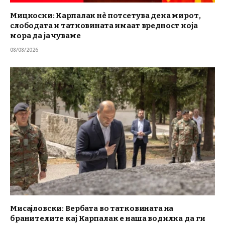
Мицкоски: Карпалак нè потсетува дека мирот,
слободата и татковината имаат вредност која
мора да ја чуваме
08/08/2026
Мисајловски: Вербата во татковината на
бранителите кај Карпалак е наша водилка да ги