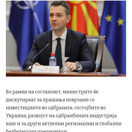
Во рамки на состанокот, министрите ќе
дискутираат за прашања поврзани со
инвестициите во одбраната, состојбите во
Украина, развојот на одбранбената индустрија,
како и за други актуелни регионални и глобални
безбедносни предизвици.