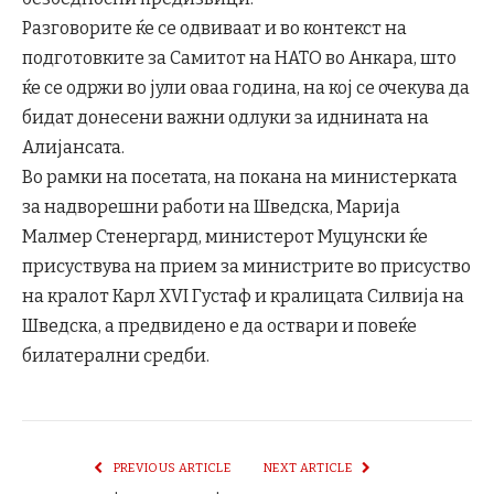
Разговорите ќе се одвиваат и во контекст на
подготовките за Самитот на НАТО во Анкара, што
ќе се одржи во јули оваа година, на кој се очекува да
бидат донесени важни одлуки за иднината на
Алијансата.
Во рамки на посетата, на покана на министерката
за надворешни работи на Шведска, Марија
Малмер Стенергард, министерот Муцунски ќе
присуствува на прием за министрите во присуство
на кралот Карл XVI Густаф и кралицата Силвија на
Шведска, а предвидено е да оствари и повеќе
билатерални средби.
PREVIOUS ARTICLE
NEXT ARTICLE