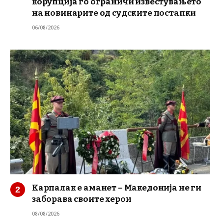
корупција го ограничи известувањето
на новинарите од судските постапки
06/08/2026
Карпалак е аманет – Македонија не ги
заборава своите херои
08/08/2026