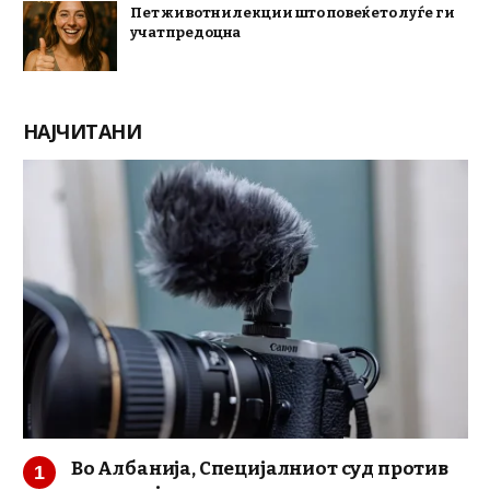
Пет животни лекции што повеќето луѓе ги
учат предоцна
НАЈЧИТАНИ
Во Албанија, Специјалниот суд против