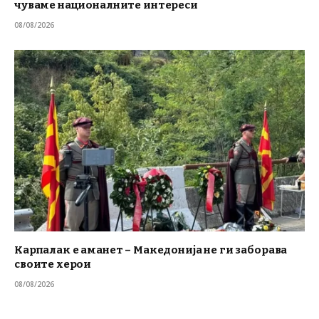
чуваме националните интереси
08/08/2026
Карпалак е аманет – Македонија не ги заборава
своите херои
08/08/2026