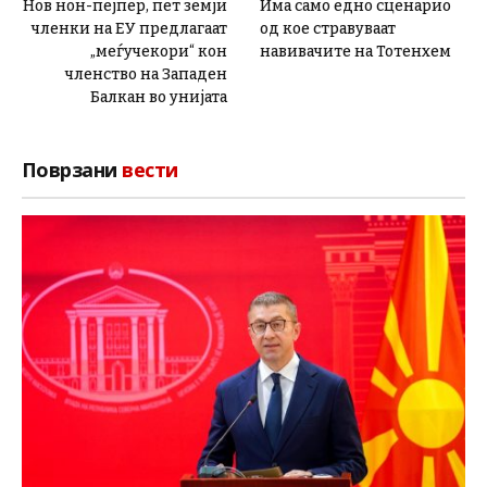
Нов нон-пејпер, пет земји
Има само едно сценарио
членки на ЕУ предлагаат
од кое стравуваат
„меѓучекори“ кон
навивачите на Тотенхем
членство на Западен
Балкан во унијата
Поврзани
вести