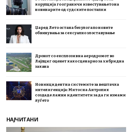
корупција го ограничи известувањето на
новинарите од судските постапки
Џаред Лето остана без улога по новите
обвинувања за сексуално злоставување
Дронот со експлозив на аеродромот во
Лајпциг оценет како сценарио за хибридна
закана
Нов инцидент на системите за вештачка
интелигенција: Митос на Антропик
создаде лажни идентитети за да ги измами
луѓето
НАЈЧИТАНИ