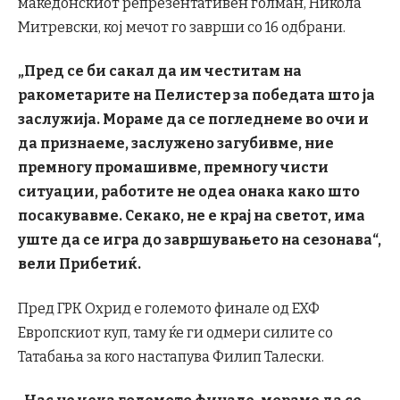
македонскиот репрезентативен голман, Никола
Митревски, кој мечот го заврши со 16 одбрани.
„Пред се би сакал да им честитам на
ракометарите на Пелистер за победата што ја
заслужија. Мораме да се погледнеме во очи и
да признаеме, заслужено загубивме, ние
премногу промашивме, премногу чисти
ситуации, работите не одеа онака како што
посакувавме. Секако, не е крај на светот, има
уште да се игра до завршувањето на сезонава“,
вели Прибетиќ.
Пред ГРК Охрид е големото финале од ЕХФ
Европскиот куп, таму ќе ги одмери силите со
Татабања за кого настапува Филип Талески.