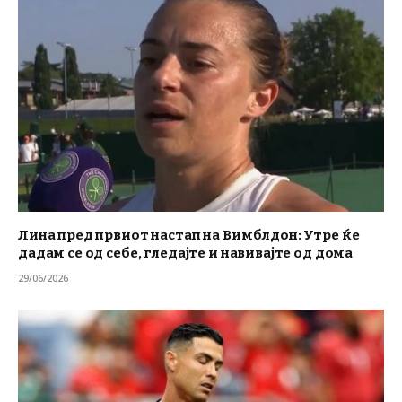
Лина пред првиот настап на Вимблдон: Утре ќе
дадам се од себе, гледајте и навивајте од дома
29/06/2026