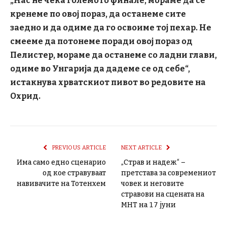
„Нас не чека големото финале, мораме да се
кренеме по овој пораз, да останеме сите
заедно и да одиме да го освоиме тој пехар. Не
смееме да потонеме поради овој пораз од
Пелистер, мораме да останеме со ладни глави,
одиме во Унгарија да дадеме се од себе“,
истакнува хрватскиот пивот во редовите на
Охрид.
PREVIOUS ARTICLE
NEXT ARTICLE
Има само едно сценарио
„Страв и надеж“ –
од кое стравуваат
претстава за современиот
навивачите на Тотенхем
човек и неговите
стравови на сцената на
МНТ на 𝟣𝟩 јуни