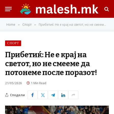
Home
Спорт
Прибетиќ: Не е крај на светот, но не смееме да потонеме после поразот!
»
»
СПОРТ
Прибетиќ: Не е крај на
светот, но не смееме да
потонеме после поразот!
21/05/2026
1 Min Read
Сподели