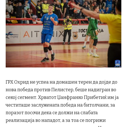
ГРХ Охрид не успеа на домашен терен да дојде до
нова победа против Пелистер, беше надигран во
секој сегмент. Хрватот Џанфранко Прибетиќ им ја
честиташе заслужената победа на битолчани, за
поразот посочи дека се должи на слабата
реализација во нападот, а за тоа се погрижи