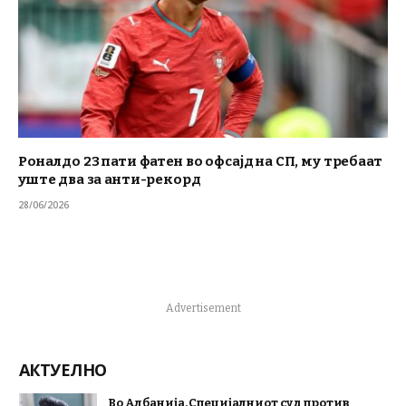
Роналдо 23 пати фатен во офсајд на СП, му требаат
уште два за анти-рекорд
28/06/2026
Advertisement
АКТУЕЛНО
Во Албанија, Специјалниот суд против