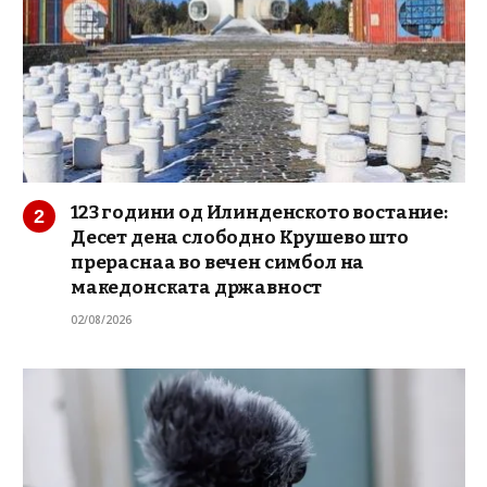
123 години од Илинденското востание:
Десет дена слободно Крушево што
прераснаа во вечен симбол на
македонската државност
02/08/2026