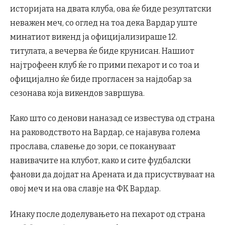
историјата на двата клуба, ова ќе биде резултатски
неважен меч, со оглед на тоа дека Вардар уште
минатиот викенд ја официјализираше 12.
титулата, а вечерва ќе биде крунисан. Нашиот
најтрофеен клуб ќе го прими пехарот и со тоа и
официјално ќе биде прогласен за најдобар за
сезонава која викендов завршува.
Како што со денови наназад се известува од страна
на раководството на Вардар, се најавува голема
прослава, славење до зори, се покануваат
навивачите на клубот, како и сите фудбалски
фанови да дојдат на Арената и да присуствуваат на
овој меч и на ова славје на ФК Вардар.
Инаку после доделувањето на пехарот од страна