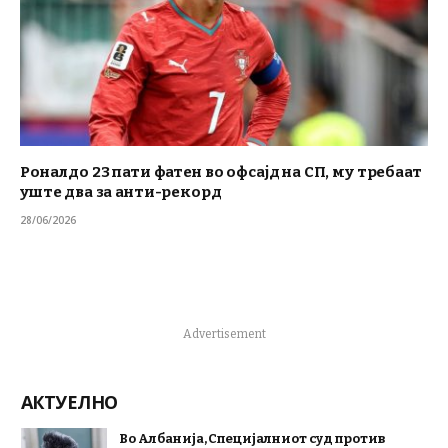
Роналдо 23 пати фатен во офсајд на СП, му требаат
уште два за анти-рекорд
28/06/2026
Advertisement
АКТУЕЛНО
Во Албанија, Специјалниот суд против