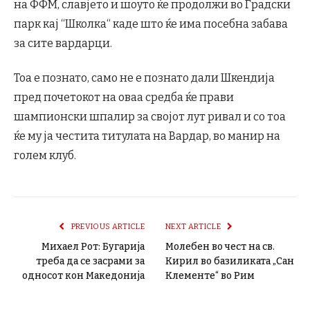
на ФФМ, славјето и шоуто ќе продолжи во Градски
парк кај “Школка“ каде што ќе има посебна забава
за сите вардарци.
Тоа е познато, само не е познато дали Шкендија
пред почетокот на оваа средба ќе прави
шампионски шпалир за својот лут ривал и со тоа
ќе му ја честита титулата на Вардар, во манир на
голем клуб.
PREVIOUS ARTICLE
NEXT ARTICLE
Михаел Рот: Бугарија
Молебен во чест на св.
треба да се засрами за
Кирил во базиликата „Сан
односот кон Македонија
Клементе“ во Рим