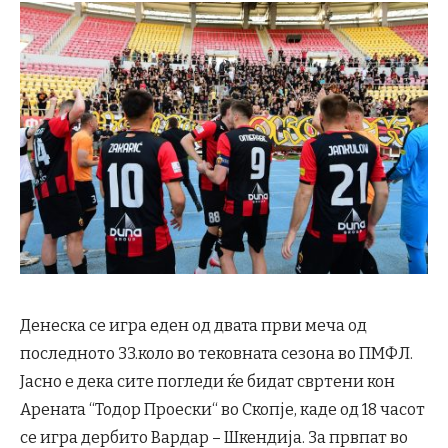
Денеска се игра еден од двата први меча од
последното 33.коло во тековната сезона во ПМФЛ.
Јасно е дека сите погледи ќе бидат свртени кон
Арената “Тодор Проески“ во Скопје, каде од 18 часот
се игра дербито Вардар – Шкендија. За првпат во