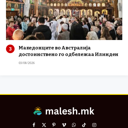
Македонците во Австралија
достоинствено го одбележаа Илинден
03/08/2026
Facebook
X
Pinterest
Vimeo
WhatsApp
TikTok
Instagram