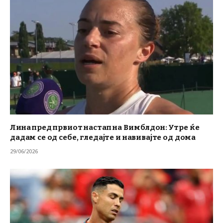
Лина пред првиот настап на Вимблдон: Утре ќе
дадам се од себе, гледајте и навивајте од дома
29/06/2026