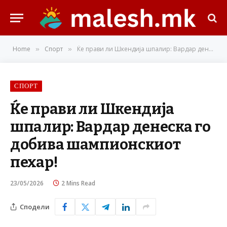
Home
Спорт
Ќе прави ли Шкендија шпалир: Вардар денеска го добива шампионскиот пехар!
»
»
СПОРТ
Ќе прави ли Шкендија
шпалир: Вардар денеска го
добива шампионскиот
пехар!
23/05/2026
2 Mins Read
Сподели