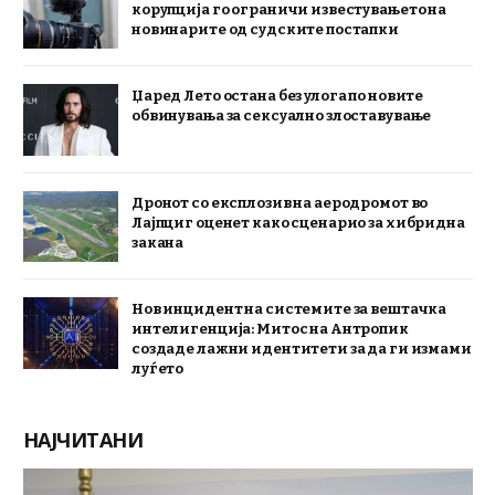
корупција го ограничи известувањето на
новинарите од судските постапки
Џаред Лето остана без улога по новите
обвинувања за сексуално злоставување
Дронот со експлозив на аеродромот во
Лајпциг оценет како сценарио за хибридна
закана
Нов инцидент на системите за вештачка
интелигенција: Митос на Антропик
создаде лажни идентитети за да ги измами
луѓето
НАЈЧИТАНИ