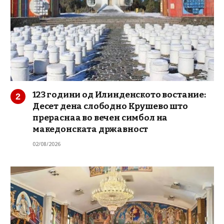
123 години од Илинденското востание:
Десет дена слободно Крушево што
прераснаа во вечен симбол на
македонската државност
02/08/2026