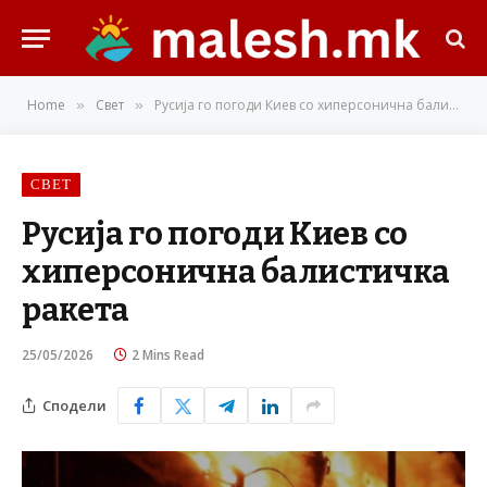
Home
Свет
Русија го погоди Киев со хиперсонична балистичка ракета
»
»
СВЕТ
Русија го погоди Киев со
хиперсонична балистичка
ракета
25/05/2026
2 Mins Read
Сподели