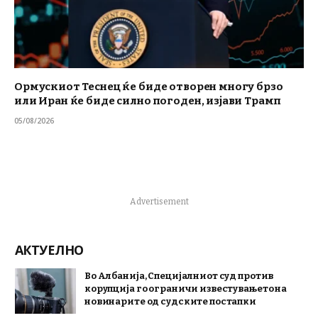
Ормускиот Теснец ќе биде отворен многу брзо
или Иран ќе биде силно погоден, изјави Трамп
05/08/2026
Advertisement
АКТУЕЛНО
Во Албанија, Специјалниот суд против
корупција го ограничи известувањето на
новинарите од судските постапки