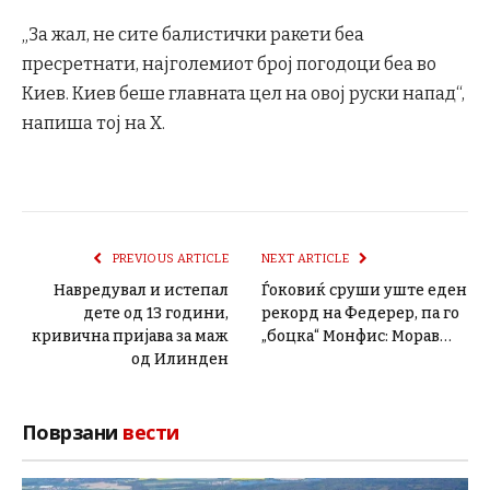
„За жал, не сите балистички ракети беа
пресретнати, најголемиот број погодоци беа во
Киев. Киев беше главната цел на овој руски напад“,
напиша тој на X.
PREVIOUS ARTICLE
NEXT ARTICLE
Навредувал и истепал
Ѓоковиќ сруши уште еден
дете од 13 години,
рекорд на Федерер, па го
кривична пријава за маж
„боцка“ Монфис: Морав…
од Илинден
Поврзани
вести