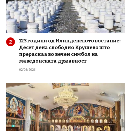
123 години од Илинденското востание:
Десет дена слободно Крушево што
прераснаа во вечен симбол на
македонската државност
02/08/2026