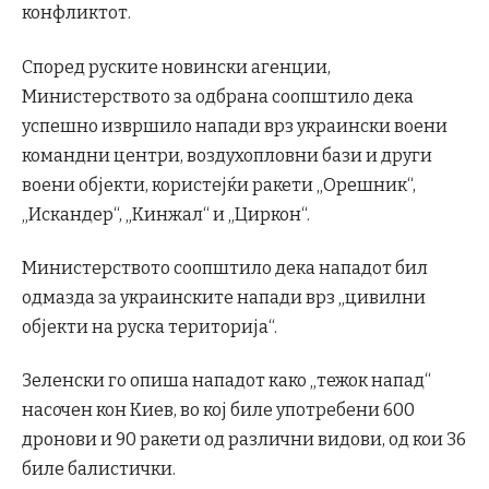
конфликтот.
Според руските новински агенции,
Министерството за одбрана соопштило дека
успешно извршило напади врз украински воени
командни центри, воздухопловни бази и други
воени објекти, користејќи ракети „Орешник“,
„Искандер“, „Кинжал“ и „Циркон“.
Министерството соопштило дека нападот бил
одмазда за украинските напади врз „цивилни
објекти на руска територија“.
Зеленски го опиша нападот како „тежок напад“
насочен кон Киев, во кој биле употребени 600
дронови и 90 ракети од различни видови, од кои 36
биле балистички.