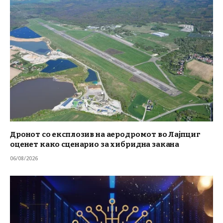
Дронот со експлозив на аеродромот во Лајпциг
оценет како сценарио за хибридна закана
06/08/2026