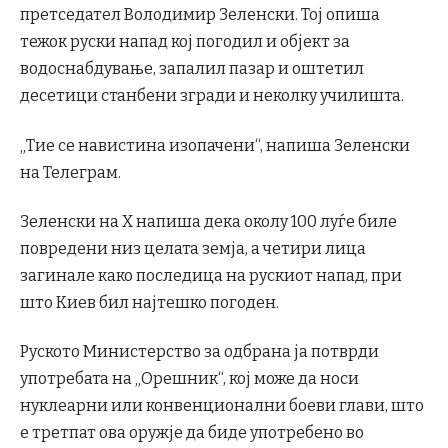
претседател Володимир Зеленски. Тој опиша
тежок руски напад кој погодил и објект за
водоснабдување, запалил пазар и оштетил
десетици станбени згради и неколку училишта.
„Тие се навистина изопачени“, напиша Зеленски
на Телеграм.
Зеленски на X напиша дека околу 100 луѓе биле
повредени низ целата земја, а четири лица
загинале како последица на рускиот напад, при
што Киев бил најтешко погоден.
Руското Министерство за одбрана ја потврди
употребата на „Орешник“, кој може да носи
нуклеарни или конвенционални боеви глави, што
е третпат ова оружје да биде употребено во