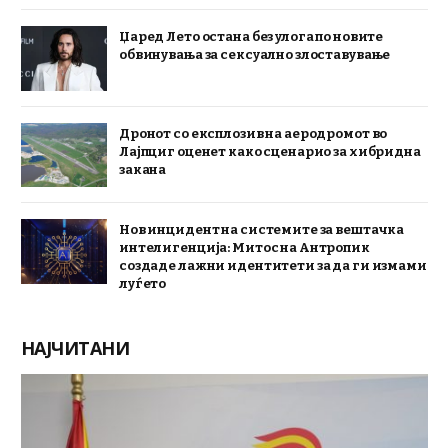
Џаред Лето остана без улога по новите
обвинувања за сексуално злоставување
Дронот со експлозив на аеродромот во
Лајпциг оценет како сценарио за хибридна
закана
Нов инцидент на системите за вештачка
интелигенција: Митос на Антропик
создаде лажни идентитети за да ги измами
луѓето
НАЈЧИТАНИ