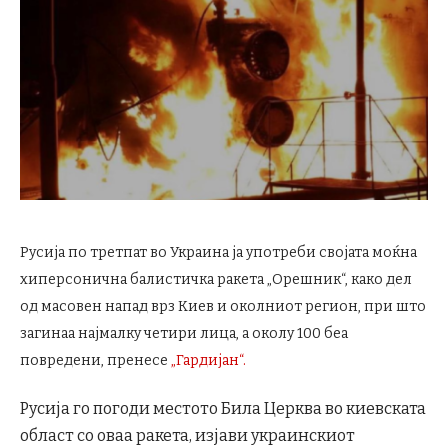
Русија по третпат во Украина ја употреби својата моќна
хиперсонична балистичка ракета „Орешник“, како дел
од масовен напад врз Киев и околниот регион, при што
загинаа најмалку четири лица, а околу 100 беа
повредени, пренесе
„Гардијан“.
Русија го погоди местото Била Церква во киевската
област со оваа ракета, изјави украинскиот