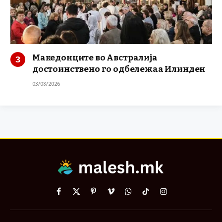
Македонците во Австралија
достоинствено го одбележаа Илинден
03/08/2026
Facebook
X
Pinterest
Vimeo
WhatsApp
TikTok
Instagram
(Twitter)