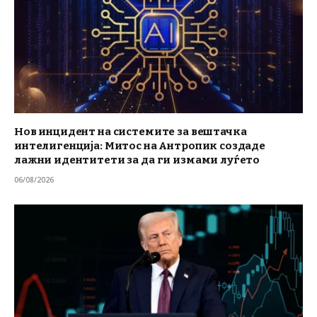
Нов инцидент на системите за вештачка
интелигенција: Митос на Антропик создаде
лажни идентитети за да ги измами луѓето
06/08/2026