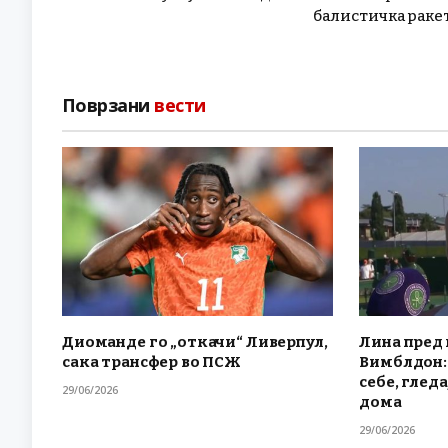
балистичка раке
Поврзани
вести
Диоманде го „откачи“ Ливерпул,
Лина пред 
сака трансфер во ПСЖ
Вимблдон: 
себе, гледа
29/06/2026
дома
29/06/2026