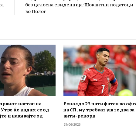
та
без целосна евиденција: Шокантни податоци
во Полог
првиот настап на
Роналдо 23 пати фатен во офс
Утре ќе дадам се од
на СП, му требаат уште два за
јте и навивајте од
анти-рекорд
28/06/2026