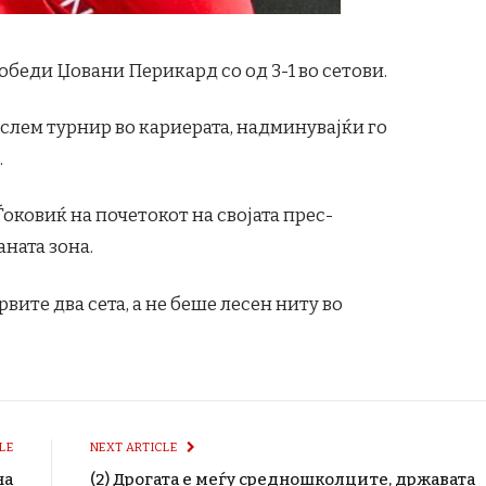
обеди Џовани Перикард со од 3-1 во сетови.
 слем турнир во кариерата, надминувајќи го
.
 Ѓоковиќ на почетокот на својата прес-
ната зона.
вите два сета, а не беше лесен ниту во
LE
NEXT ARTICLE
на
(2) Дрогата e меѓу средношколците, државата