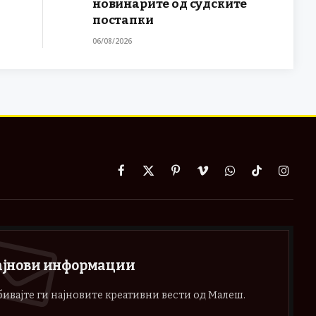
новинарите од судските
постапки
06/08/2026
Facebook
X
Pinterest
Vimeo
WhatsApp
TikTok
Instag
(Twitter)
ајнови информации
ивајте ги најновите креативни вести од Малеш.