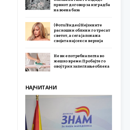
првиот договор за изградба
на воена база
(Фото/Видео) Нејзините
раскошни облини го тресат
светот, а сега ја покажа
својата најсекси верзија
Не ви е потребна пегла во
жешко време: Пробајте го
овој трик за пеглање облека
НАЈЧИТАНИ