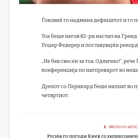
Ѓоковиќ го надмина дефицитот и го п
Тоа беше негов 82-ри настап на Гренд
Роџер Федерер и поставувајќи рекорд
„Не бев свесен за тоа. Одлично!“, рече
конференција по натпреварот во меша
Дуелот со Перикард беше напнат во пр
четвртиот.
PREVIOUS ARTIC
Русија го погоди Киев со хиперсонич