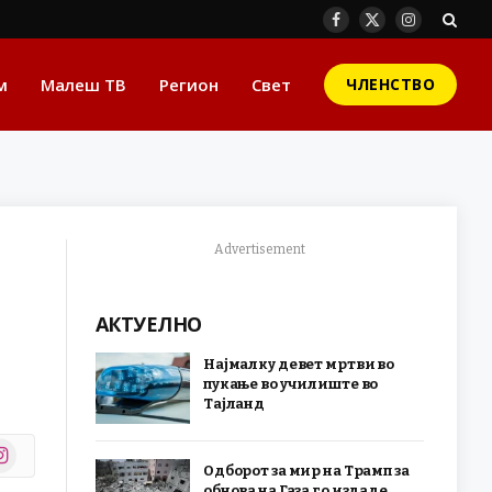
Facebook
X
Instagram
(Twitter)
м
Малеш ТВ
Регион
Свет
ЧЛЕНСТВО
Advertisement
АКТУЕЛНО
Најмалку девет мртви во
пукање во училиште во
Тајланд
stagram
Одборот за мир на Трамп за
r)
обнова на Газа го издаде