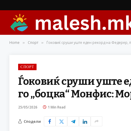
Home
Спорт
Ѓоковиќ сруши уште еден рекорд на Федерер, 
»
»
СПОРТ
Ѓоковиќ сруши уште е
го „боцка“ Монфис: М
25/05/2026
1 Min Read
Сподели