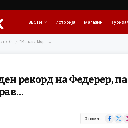
ВЕСТИ
Историја
Магазин
Туриза
па го „боцка“ Монфис: Морав…
ден рекорд на Федерер, па
орав…
Facebook
X
In
Заследи
(Twitte