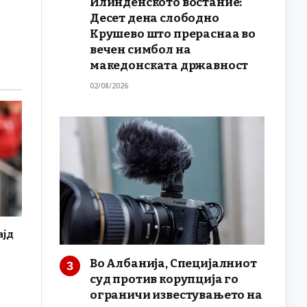
Илинденското востание:
Десет дена слободно
Крушево што прераснаа во
вечен симбол на
македонската државност
02/08/2026
ајд
Во Албанија, Специјалниот
суд против корупција го
ограничи известувањето на