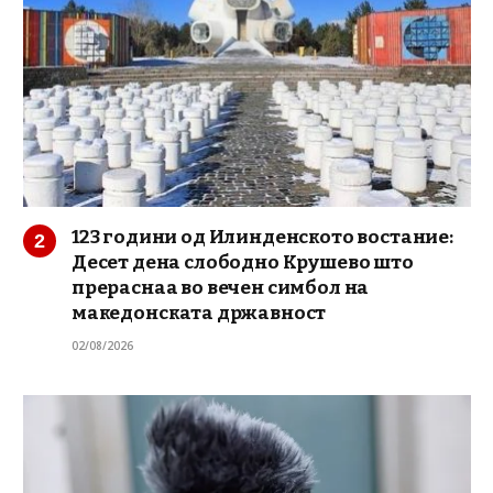
123 години од Илинденското востание:
Десет дена слободно Крушево што
прераснаа во вечен симбол на
македонската државност
02/08/2026