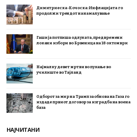
Димитриеска-Кочоска: Инфлацијата го
продолжи трендот на намалување
Гаши ја потпиша одлуката, предвремени
локани избори во Брвеница на 18 октомври
Најмалку девет мртви во пукање во
училиште во Тајланд
Одборот за мир на Трамп за обнова на Газа го
издаде првиот договор за изградба на воена
база
НАЈЧИТАНИ