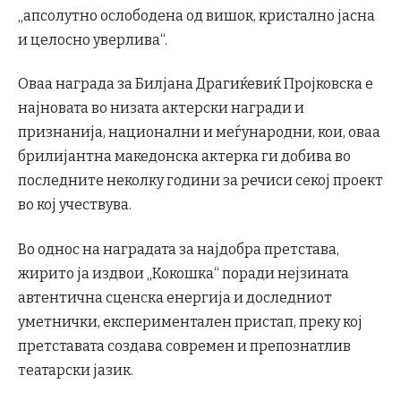
„апсолутно ослободена од вишок, кристално јасна
и целосно уверлива“.
Оваа награда за Билјана Драгиќевиќ Пројковска е
најновата во низата актерски награди и
признанија, национални и меѓународни, кои, оваа
брилијантна македонска актерка ги добива во
последните неколку години за речиси секој проект
во кој учествува.
Во однос на наградата за најдобра претстава,
жирито ја издвои „Кокошка“ поради нејзината
автентична сценска енергија и доследниот
уметнички, експериментален пристап, преку кој
претставата создава современ и препознатлив
театарски јазик.