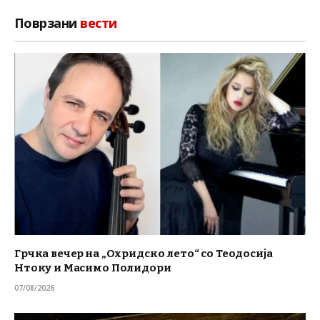
Поврзани
вести
Грчка вечер на „Охридско лето“ со Теодосија
Нтоку и Масимо Полидори
07/08/2026