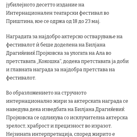
јубилејното десетто издание на
Интернационален театарски фестивал во
Приштина, кое се одржа од 18 до 23 мај.
Наградата за најдобро актерско остварување на
фестивалот ѝ беше доделена на Билјана
Драгиќевиќ Пројковска за улогата на Ала во
претставата „Кокошка“, додека претставата ја доби
и главната награда за најдобра претстава на
фестивалот.
Во образложението на стручното
интернационално жири за актерската награда се
наведува дека изведбата на Билјана Драгиќевиќ
Пројковска се одликува со исклучителна актерска
зрелост, храброст и прецизност во изразот.
Нејзината интерпретација, според жирито е