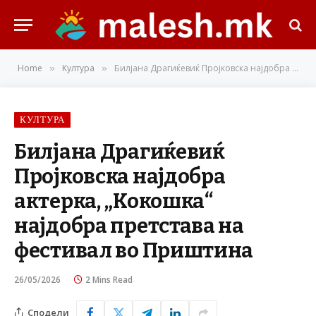
Home
Култура
Билјана Драгиќевиќ Пројковска најдобра актерка, „Кокошка“ најдобра претстава на фестивал во Приштина
»
»
КУЛТУРА
Билјана Драгиќевиќ
Пројковска најдобра
актерка, „Кокошка“
најдобра претстава на
фестивал во Приштина
26/05/2026
2 Mins Read
Сподели