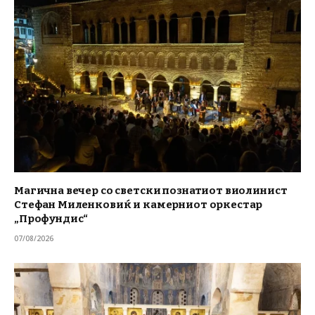
Магична вечер со светски познатиот виолинист
Стефан Миленковиќ и камерниот оркестар
„Профундис“
07/08/2026