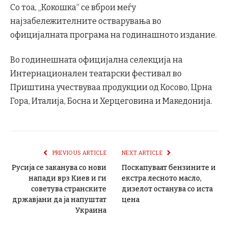
Со тоа, „Кокошка“ се вброи меѓу
најзабележителните остварувања во
официјалната програма на годинашното издание.
Во годинешната официјална селекција на
Интернационален театарски фестивал во
Приштина учествуваа продукции од Косово, Црна
Гора, Италија, Босна и Херцеговина и Македонија.
PREVIOUS ARTICLE
NEXT ARTICLE
Русија се заканува со нови
Поскапуваат бензините и
напади врз Киев и ги
екстра лесното масло,
советува странските
дизелот останува со иста
државјани да ја напуштат
цена
Украина