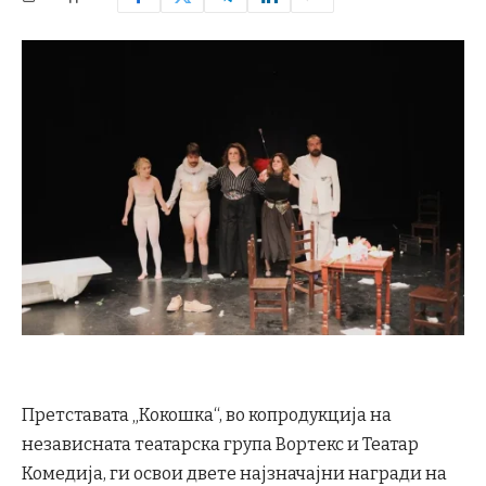
Претставата „Кокошка“, во копродукција на
независната театарска група Вортекс и Театар
Комедија, ги освои двете најзначајни награди на