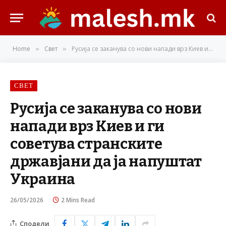
Home
Свет
Русија се заканува со нови напади врз Киев и ги советува странските државјани да ја напуштат Украина
»
»
СВЕТ
Русија се заканува со нови
напади врз Киев и ги
советува странските
државјани да ја напуштат
Украина
26/05/2026
2 Mins Read
Сподели