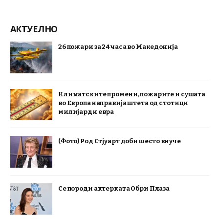
АКТУЕЛНО
26 пожари за 24 часа во Македонија
Климатските промени, пожарите и сушата
во Европа направија штета од стотици
милијарди евра
(Фото) Род Стјуарт доби шесто внуче
Се породи актерката Обри Плаза