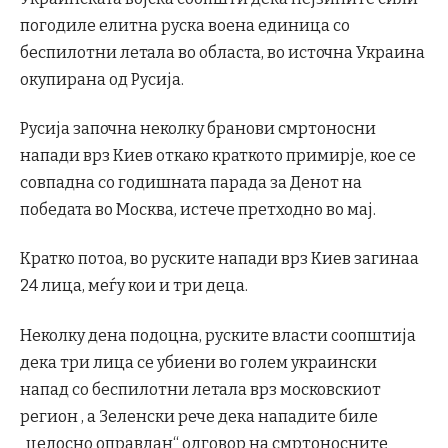
погодиле елитна руска воена единица со
беспилотни летала во областа, во источна Украина
окупирана од Русија.
Русија започна неколку бранови смртоносни
напади врз Киев откако краткото примирје, кое се
совпадна со годишната парада за Денот на
победата во Москва, истече претходно во мај.
Кратко потоа, во руските напади врз Киев загинаа
24 лица, меѓу кои и три деца.
Неколку дена подоцна, руските власти соопштија
дека три лица се убиени во голем украински
напад со беспилотни летала врз московскиот
регион , а Зеленски рече дека нападите биле
„целосно оправдан“ одговор на смртоносните