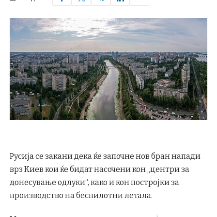
Русија се закани дека ќе започне нов бран напади
врз Киев кои ќе бидат насочени кон „центри за
донесување одлуки“, како и кон постројки за
производство на беспилотни летала.