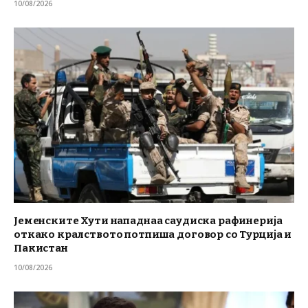
10/08/2026
Јеменските Хути нападнаа саудиска рафинерија
откако кралството потпиша договор со Турција и
Пакистан
10/08/2026