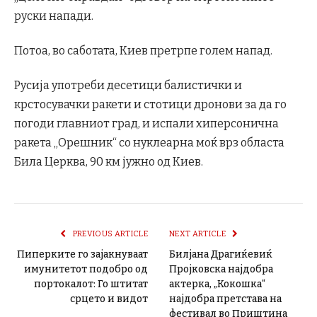
руски напади.
Потоа, во саботата, Киев претрпе голем напад.
Русија употреби десетици балистички и
крстосувачки ракети и стотици дронови за да го
погоди главниот град, и испали хиперсонична
ракета „Орешник“ со нуклеарна моќ врз областа
Била Церква, 90 км јужно од Киев.
PREVIOUS ARTICLE
NEXT ARTICLE
Пиперките го зајакнуваат
Билјана Драгиќевиќ
имунитетот подобро од
Пројковска најдобра
портокалот: Го штитат
актерка, „Кокошка“
срцето и видот
најдобра претстава на
фестивал во Приштина