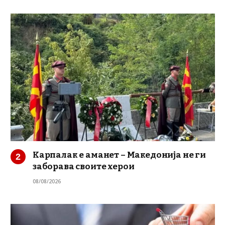
Карпалак е аманет – Македонија не ги
заборава своите херои
08/08/2026