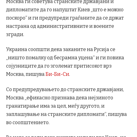
Москва ги советува странските државјани и
дипломатите да го напуштат Киев „што е можно
поскоро“ и ги предупреди граѓаните да се држат
настрана од административните и воените
згради.
Украина соопшти дека заканите на Русија се
„ништо помалку од бесрамна уцена“ и ги повика
сојузниците да го зголемат притисокот врз
Москва, пишува
Би-Би-Си
.
Со предупредувањето до странските државјани,
Москва „ефикасно признава дека нејзиното
гранатирање има за цел, меѓу другото, и
заплашување на странските дипломати“, пишува
во соопштението.