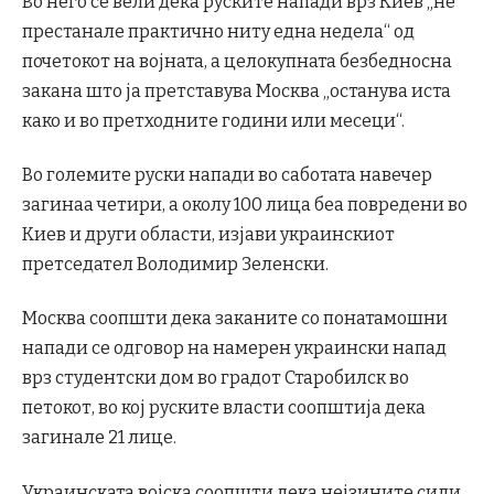
Во него се вели дека руските напади врз Киев „не
престанале практично ниту една недела“ од
почетокот на војната, а целокупната безбедносна
закана што ја претставува Москва „останува иста
како и во претходните години или месеци“.
Во големите руски напади во саботата навечер
загинаа четири, а околу 100 лица беа повредени во
Киев и други области, изјави украинскиот
претседател Володимир Зеленски.
Москва соопшти дека заканите со понатамошни
напади се одговор на намерен украински напад
врз студентски дом во градот Старобилск во
петокот, во кој руските власти соопштија дека
загинале 21 лице.
Украинската војска соопшти дека нејзините сили