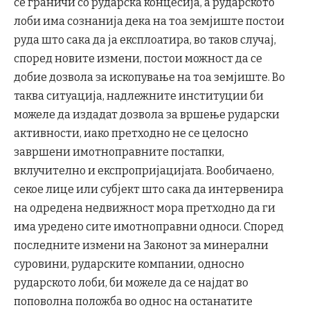
се граничи со рударска концесија, а рударското
лоби има сознанија дека на тоа земјиште постои
руда што сака да ја експлоатира, во таков случај,
според новите измени, постои можност да се
добие дозвола за ископување на тоа земјиште. Во
таква ситуација, надлежните институции би
можеле да издадат дозвола за вршење рударски
активности, иако претходно не се целосно
завршени имотноправните постапки,
вклучително и експропријацијата. Вообичаено,
секое лице или субјект што сака да интервенира
на одредена недвижност мора претходно да ги
има уредено сите имотноправни односи. Според
последните измени на Законот за минерални
суровини, рударските компании, односно
рударското лоби, би можеле да се најдат во
поповолна положба во однос на останатите