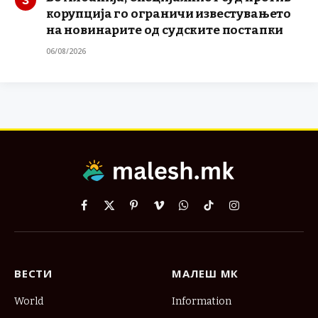
корупција го ограничи известувањето
на новинарите од судските постапки
06/08/2026
Facebook
X
Pinterest
Vimeo
WhatsApp
TikTok
Instagram
(Twitter)
ВЕСТИ
МАЛЕШ МК
World
Information