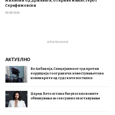
милиони од државата, открива министерот
Серафимовски
05/08/2026
Advertisement
АКТУЕЛНО
Во Албанија, Специјалниот суд против
корупција го ограничи известувањето на
новинарите од судските постапки
Џаред Лето остана без улога по новите
обвинувања за сексуално злоставување