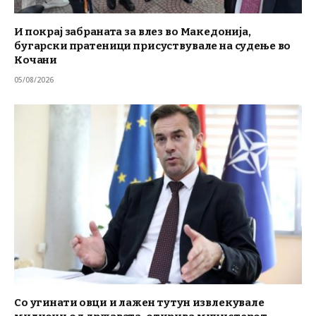
И покрај забраната за влез во Македонија,
бугарски пратеници присуствувале на судење во
Кочани
05/08/2026
Со угинати овци и лажен тутун извлекувале