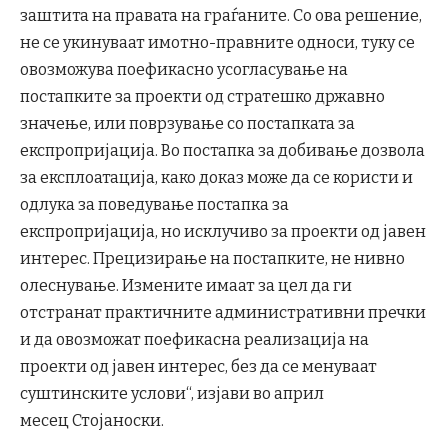
заштита на правата на граѓаните. Со ова решение,
не се укинуваат имотно-правните односи, туку се
овозможува поефикасно усогласување на
постапките за проекти од стратешко државно
значење, или поврзување со постапката за
експропријација. Во постапка за добивање дозвола
за експлоатација, како доказ може да се користи и
одлука за поведување постапка за
експропријација, но исклучиво за проекти од јавен
интерес. Прецизирање на постапките, не нивно
олеснување. Измените имаат за цел да ги
отстранат практичните административни пречки
и да овозможат поефикасна реализација на
проекти од јавен интерес, без да се менуваат
суштинските услови“, изјави во април
месец
Стојаноски.