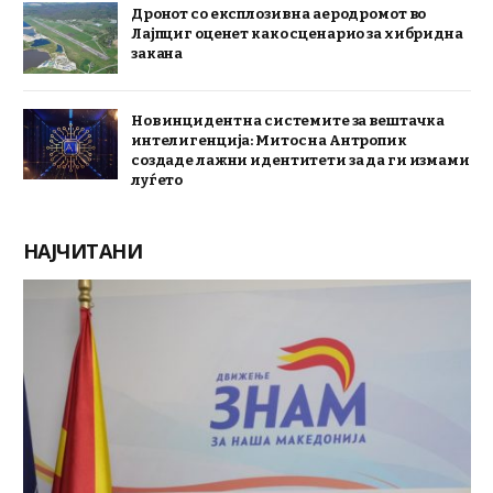
Дронот со експлозив на аеродромот во
Лајпциг оценет како сценарио за хибридна
закана
Нов инцидент на системите за вештачка
интелигенција: Митос на Антропик
создаде лажни идентитети за да ги измами
луѓето
НАЈЧИТАНИ