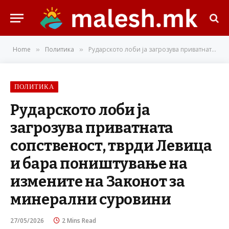
Home
Политика
Рударското лоби ја загрозува приватната сопственост, тврди Левица и бара поништување на измените на Законот за минерални суровини
»
»
ПОЛИТИКА
Рударското лоби ја
загрозува приватната
сопственост, тврди Левица
и бара поништување на
измените на Законот за
минерални суровини
27/05/2026
2 Mins Read