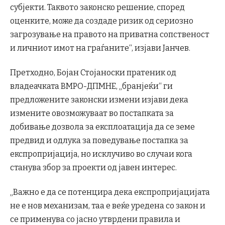
субјекти. Таквото законско решение, според
оценките, може да создаде ризик од сериозно
загрозување на правото на приватна сопственост
и личниот имот на граѓаните“, изјави Јанчев.
Претходно, Бојан Стојаноски пратеник од
владеачката ВМРО-ДПМНЕ, „бранјеќи“ ги
предложените законски измени изјави дека
измените овозможуваат во постапката за
добивање дозвола за експлоатација да се земе
предвид и одлука за поведување постапка за
експропријација, но исклучиво во случаи кога
станува збор за проекти од јавен интерес.
„Важно е да се потенцира дека експропријацијата
не е нов механизам, таа е веќе уредена со закон и
се применува со јасно утврдени правила и