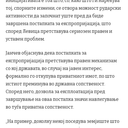
иницијативата е тоа што, со, како што ги нарекува
тој, спорните измени, се отвора можност рударски
активности да започнат уште пред да биде
завршена постапката за експропријација, што
според Левица претставува сериозен правен и
уставен проблем.
Јанчев објаснува дека постапката за
експропријација претставува правен механизам
со кој државата, во случај на јавен интерес,
формално го откупува приватниот имот, по што
истиот преминува во државна сопственост.
Според него, дозвола за експлоатација пред
завршување на оваа постапка значи навлегување
во туѓа приватна сопственост.
„На пример, доколку некој поседува земјиште што