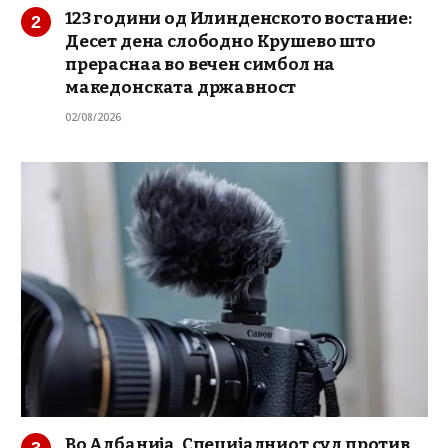
123 години од Илинденското востание:
Десет дена слободно Крушево што
прераснаа во вечен симбол на
македонската државност
02/08/2026
Во Албанија, Специјалниот суд против