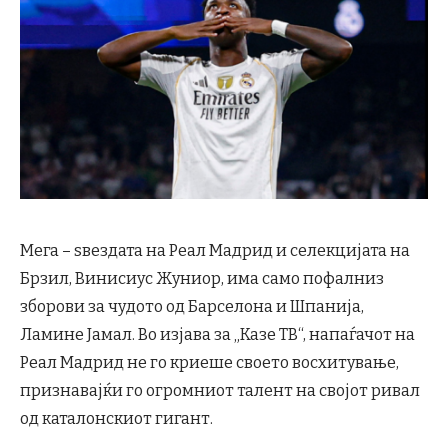
Мега – ѕвездата на Реал Мадрид и селекцијата на
Брзил, Винисиус Жуниор, има само пофалниз
зборови за чудото од Барселона и Шпанија,
Ламине Јамал. Во изјава за „Казе ТВ“, напаѓачот на
Реал Мадрид не го криеше своето восхитување,
признавајќи го огромниот талент на својот ривал
од каталонскиот гигант.