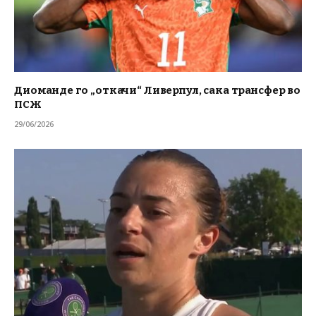
Диоманде го „откачи“ Ливерпул, сака трансфер во
ПСЖ
29/06/2026