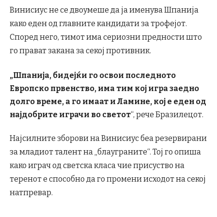
Винисиус не се двоумеше да ја именува Шпанија
како еден од главните кандидати за трофејот.
Според него, тимот има сериозни предности што
го прават закана за секој противник.
„Шпанија, бидејќи го освои последното
Европско првенство, има тим кој игра заедно
долго време, а го имаат и Ламине, кој е еден од
најдобрите играчи во светот
“, рече Бразилецот.
Најсилните зборови на Винисиус беа резервирани
за младиот талент на „блауграните“. Тој го опиша
како играч од светска класа чие присуство на
теренот е способно да го промени исходот на секој
натпревар.