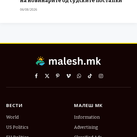
на новинарите од судските постапки
06/08/2026
Facebook
X
Pinterest
Vimeo
WhatsApp
TikTok
Instagram
(Twitter)
ВЕСТИ
МАЛЕШ МК
World
Information
US Politics
Advertising