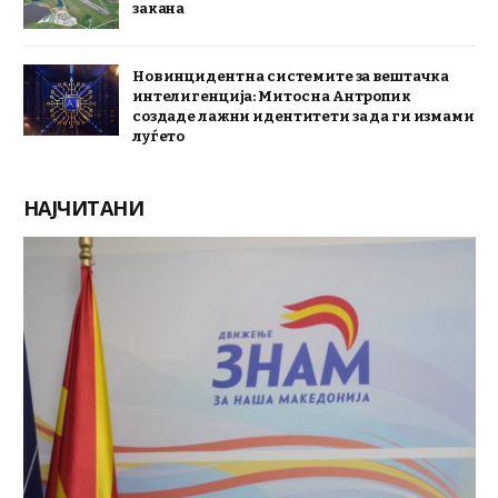
закана
Нов инцидент на системите за вештачка
интелигенција: Митос на Антропик
создаде лажни идентитети за да ги измами
луѓето
НАЈЧИТАНИ