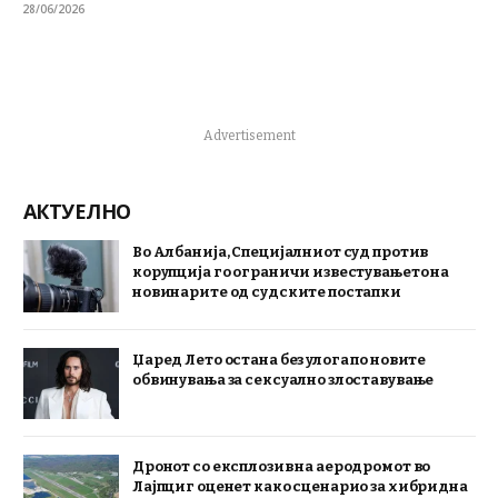
28/06/2026
Advertisement
АКТУЕЛНО
Во Албанија, Специјалниот суд против
корупција го ограничи известувањето на
новинарите од судските постапки
Џаред Лето остана без улога по новите
обвинувања за сексуално злоставување
Дронот со експлозив на аеродромот во
Лајпциг оценет како сценарио за хибридна