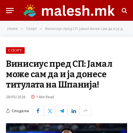
Home
Спорт
Винисиус пред СП: Јамал може сам да и ја донесе титулата на Шпанија!
»
»
СПОРТ
Винисиус пред СП: Јамал
може сам да и ја донесе
титулата на Шпанија!
28/05/2026
1 Min Read
Сподели