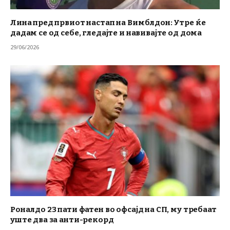
Лина пред првиот настап на Вимблдон: Утре ќе
дадам се од себе, гледајте и навивајте од дома
29/06/2026
Роналдо 23 пати фатен во офсајд на СП, му требаат
уште два за анти-рекорд