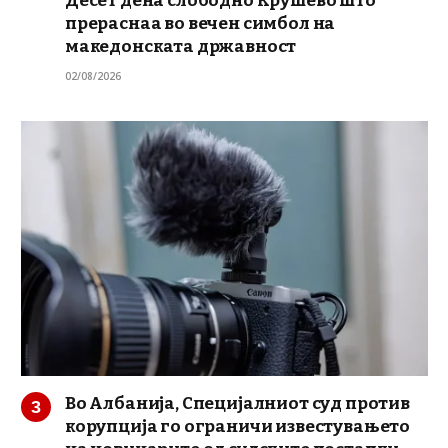
Десет дена слободно Крушево што
прераснаа во вечен симбол на
македонската државност
02/08/2026
Во Албанија, Специјалниот суд против
корупција го ограничи известувањето