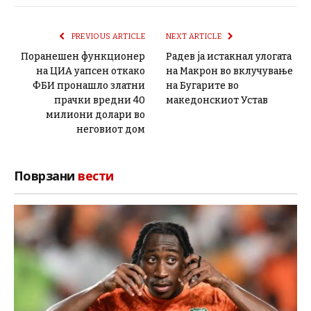
PREVIOUS ARTICLE
NEXT ARTICLE
Поранешен функционер
Радев ја истакнал улогата
на ЦИА уапсен откако
на Макрон во вклучување
ФБИ пронашло златни
на Бугарите во
прачки вредни 40
македонскиот Устав
милиони долари во
неговиот дом
Поврзани
вести