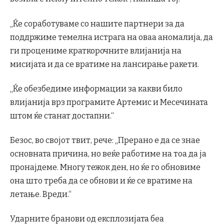
„Ќе соработуваме со нашите партнери за да
поддржиме темелна истрага на оваа аномалија, да
ги процениме краткорочните влијанија на
мисијата и да се вратиме на лансирање ракети.
„Ќе обезбедиме информации за какви било
влијанија врз програмите Артемис и Месечината
штом ќе станат достапни.“
Безос, во својот твит, рече: „Прерано е да се знае
основната причина, но веќе работиме на тоа да ја
пронајдеме. Многу тежок ден, но ќе го обновиме
она што треба да се обнови и ќе се вратиме на
летање. Вреди.“
Ударните бранови од експлозијата беа