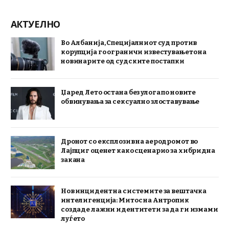
АКТУЕЛНО
Во Албанија, Специјалниот суд против
корупција го ограничи известувањето на
новинарите од судските постапки
Џаред Лето остана без улога по новите
обвинувања за сексуално злоставување
Дронот со експлозив на аеродромот во
Лајпциг оценет како сценарио за хибридна
закана
Нов инцидент на системите за вештачка
интелигенција: Митос на Антропик
создаде лажни идентитети за да ги измами
луѓето