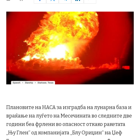
Плановите на НАСА за изградба на лунарна база и
враќање на луѓето на Месечината во следните две
години беа фрлени во опасност откако ракетата
„Њу Глен“ од компанијата „Блу Ориџин“ на Џеф