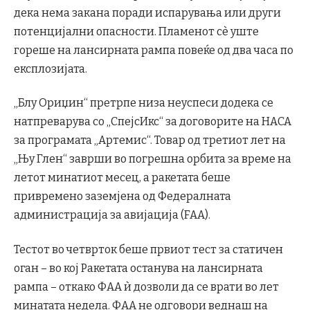
дека нема закана поради испарувања или други
потенцијални опасности. Пламенот сè уште
гореше на лансирната рампа повеќе од два часа по
експлозијата.
„Блу Ориџин“ претрпе низа неуспеси додека се
натпреварува со „СпејсИкс“ за договорите на НАСА
за програмата „Артемис“. Товар од третиот лет на
„Њу Глен“ заврши во погрешна орбита за време на
летот минатиот месец, а ракетата беше
привремено заземјена од Федералната
администрација за авијација (FAA).
Тестот во четврток беше првиот тест за статичен
оган – во кој Ракетата останува на лансирната
рампа – откако ФАА ѝ дозволи да се врати во лет
минатата недела. ФАА не одговори веднаш на