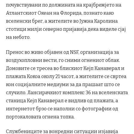
почувствувани по должината на крајбрежјето на
Атлантскиот Океан на Флорида, познато како
вселенски брег, а жителите во Јужна Каролина
стотици милји северно пријавија дека виделе сјај
на небото.
Пренос во живо објавен од NSF, организација за
воздухопловни вести, го сними огнениот облак.
Домовите се тресеа во блискиот Кејп Канаверал и
плажата Кокоа околу 21 часот, а жителите се свртеа
кон социјалните медиуми за да прашаат што се
случило. Лансирачкиот комплекс 36 на вселенската
станица Кејп Канаверал е видлив од плажата, а
интернетот брзо се наполни со фотографии од
портокаловата огнена топка.
Службениците за вонредни ситуации изјавија