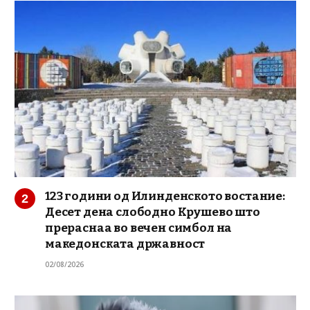
123 години од Илинденското востание:
Десет дена слободно Крушево што
прераснаа во вечен симбол на
македонската државност
02/08/2026