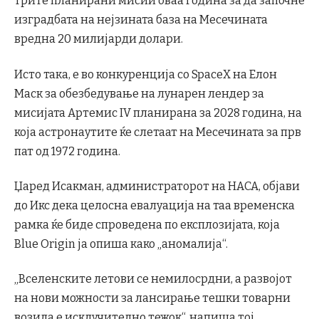
трите планирани мисии оваа година за да започне
изградбата на нејзината база на Месечината
вредна 20 милијарди долари.
Исто така, е во конкуренција со SpaceX на Елон
Маск за обезбедување на лунарен лендер за
мисијата Артемис IV планирана за 2028 година, на
која астронаутите ќе слетаат на Месечината за прв
пат од 1972 година.
Џаред Исакман, администраторот на НАСА, објави
до Икс дека целосна евалуација на таа временска
рамка ќе биде спроведена по експлозијата, која
Blue Origin ја опиша како „аномалија“.
„Вселенските летови се немилосрдни, а развојот
на нови можности за лансирање тешки товарни
возила е исклучително тежок“, напиша тој.