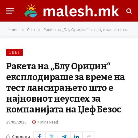
Home
Свет
Ракета на „Блу Ориџин“ експлодираше за време на тест лансирањето што е најновиот неуспех за компанијата на Џеф Безос
»
»
СВЕТ
Ракета на „Блу Ориџин“
експлодираше за време на
тест лансирањето што е
најновиот неуспех за
компанијата на Џеф Безос
29/05/2026
4 Mins Read
Сподели