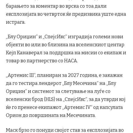
барањето за коментар во врска со тоа дали
експлозијата во четврток ќе предизвика уште една
истрага.
„Блу Ориџин“ и „СпејсИкс“ изградија големи нови
објекти во или во близина на вселенскиот центар
Кејп Канаверал за поддршка на мисии со екипаж и
товар во партнерство со НАСА.
„Артемис III“, планиран за 2027 година, е закажан
да го тестира лендерот „Блу Месечина“ на „Блу
Ориџин“ и системот за слетување на луѓе со
вселенски брод (HLS) на „СпејсИкс“, за да утврди кој
ќе го пренесе екипажот „Артемис IV“ од капсулата
Орион до површината на Месечината.
Маск брзо го понуди својот став за експлозијата во