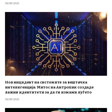
06/08/2026
Нов инцидент на системите за вештачка
интелигенција: Митос на Антропик создаде
лажни идентитети за да ги измами луѓето
06/08/2026