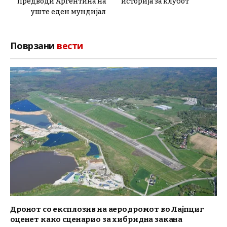
предводи Аргентина на
историја за клубот
уште еден мундијал
Поврзани
вести
Дронот со експлозив на аеродромот во Лајпциг
оценет како сценарио за хибридна закана