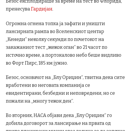
Безос експлодираше за време на тест во Флорида,
пренесува
Гардијан
.
Огромна огнена топка ја зафати и уништи
лансирната рампа во Вселенскиот центар
„Кенеди“ неколку секунди по почетокот на
закажаниот тест „жежок оган“ во 21 часот по
источно време, а портокалово небо беше видливо
во Форт Пирс, 185 км јужно.
Безос, основачот на „Блу Ориџин“, твитна дека сите
вработени во неговата компанија се
евидентирани, безбедни и неповредени, но се
пожали на „многу тежок ден“.
Во вторник, НАСА објави дека „Блу Ориџин“ го
добила договорот за лансирање на првата од