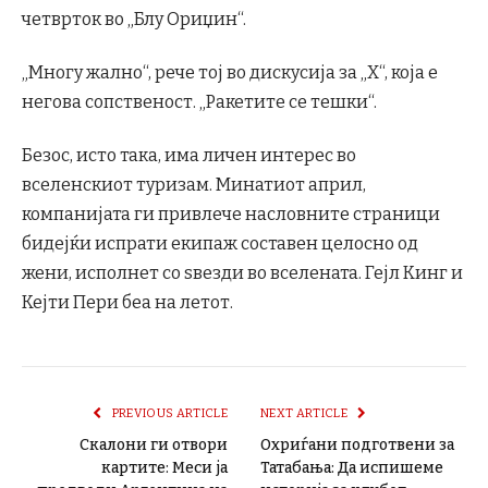
четврток во „Блу Ориџин“.
„Многу жално“, рече тој во дискусија за „Х“, која е
негова сопственост. „Ракетите се тешки“.
Безос, исто така, има личен интерес во
вселенскиот туризам. Минатиот април,
компанијата ги привлече насловните страници
бидејќи испрати екипаж составен целосно од
жени, исполнет со ѕвезди во вселената. Гејл Кинг и
Кејти Пери беа на летот.
PREVIOUS ARTICLE
NEXT ARTICLE
Скалони ги отвори
Охриѓани подготвени за
картите: Меси ја
Татабања: Да испишеме