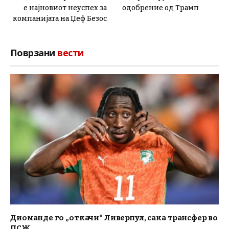
е најновиот неуспех за
одобрение од Трамп
компанијата на Џеф Безос
Поврзани
вести
Диоманде го „откачи“ Ливерпул, сака трансфер во
ПСЖ