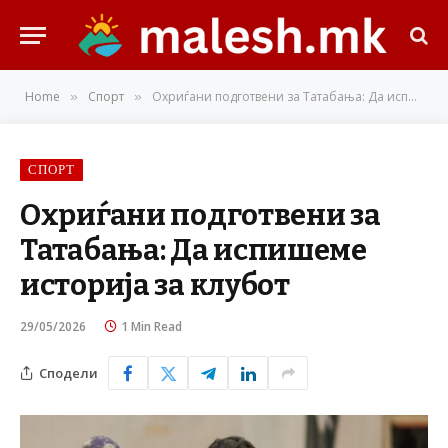
Home
Спорт
Охриѓани подготвени за Татабања: Да испишеме историја за клубот
»
»
СПОРТ
Охриѓани подготвени за
Татабања: Да испишеме
историја за клубот
29/05/2026
1 Min Read
Сподели