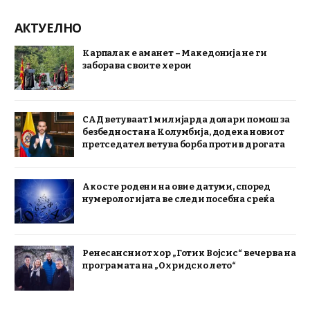
АКТУЕЛНО
Карпалак е аманет – Македонија не ги
заборава своите херои
САД ветуваат 1 милијарда долари помош за
безбедноста на Колумбија, додека новиот
претседател ветува борба против дрогата
Ако сте родени на овие датуми, според
нумерологијата ве следи посебна среќа
Ренесансниот хор „Готик Војсис“ вечерва на
програмата на „Охридско лето“