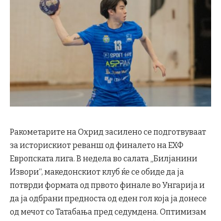
Ракометарите на Охрид засилено се подготвуваат
за историскиот реванш од финалето на ЕХФ
Европската лига. В недела во салата „Билјанини
Извори“, македонскиот клуб ќе се обиде да ја
потврди формата од првото финале во Унгарија и
да ја одбрани предноста од еден гол која ја донесе
од мечот со Татабања пред седумдена. Оптимизам