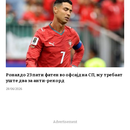
Роналдо 23 пати фатен во офсајд на СП, му требаат
уште два за анти-рекорд
28/06/2026
Advertisement