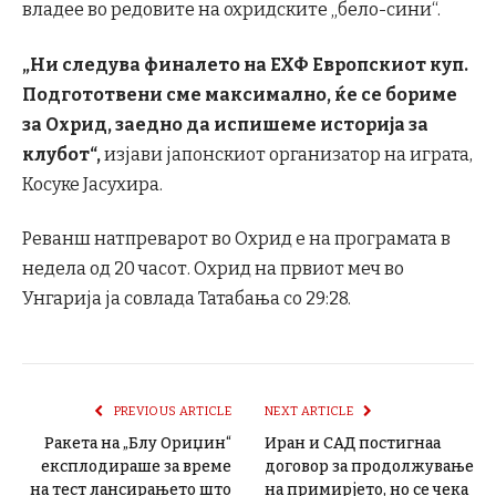
владее во редовите на охридските „бело-сини“.
„Ни следува финалето на ЕХФ Европскиот куп.
Подгототвени сме максимално, ќе се бориме
за Охрид, заедно да испишеме историја за
клубот“,
изјави јапонскиот организатор на играта,
Косуке Јасухира.
Реванш натпреварот во Охрид е на програмата в
недела од 20 часот. Охрид на првиот меч во
Унгарија ја совлада Татабања со 29:28.
PREVIOUS ARTICLE
NEXT ARTICLE
Ракета на „Блу Ориџин“
Иран и САД постигнаа
експлодираше за време
договор за продолжување
на тест лансирањето што
на примирјето, но се чека