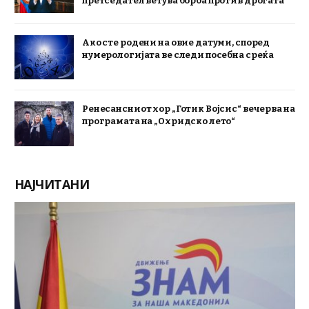
претседател ветува борба против дрогата
Ако сте родени на овие датуми, според
нумерологијата ве следи посебна среќа
Ренесансниот хор „Готик Војсис“ вечерва на
програмата на „Охридско лето“
НАЈЧИТАНИ