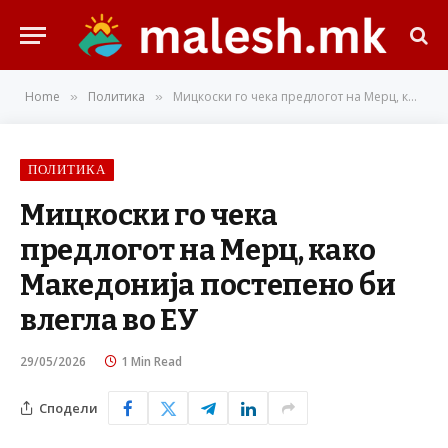
Home
Политика
Мицкоски го чека предлогот на Мерц, како Македонија постепено би влегла во ЕУ
»
»
ПОЛИТИКА
Мицкоски го чека
предлогот на Мерц, како
Македонија постепено би
влегла во ЕУ
29/05/2026
1 Min Read
Сподели