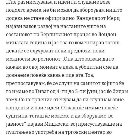
„Тие размислувања и идеи ги слушаме веќе
подолго време, не би можел да збороувам ништо
додека не стане официјално. Канцеларот Мерц
најави ваков развој на настаните уште на
состанокот на Берлинскиот процес во Лондон
минатата година и јас тоа го коментирав тогаш
дека ќе се случуваат нови предлози, нови
можности во регионот…Она што можам да го
кажам во овој момент е дека љубопитни сме да
дознаеме повеќе каква е идејата. Тоа,
претпоставувам, ќе се случи на самитот којшто ќе
го имаме во Тиват од 4-ти до 5-ти јуни, јас ќе бидам
таму. Со нетрпение очекувам да ги слушнам овие
концепти и овие идеи. Откако ќе имаме повеќе
суштина, тогаш ќе можеме и да зборуваме во
јавност“, изјави Мицкоски, кој присуствуваше на
пуштање во употреба на трговски центар во