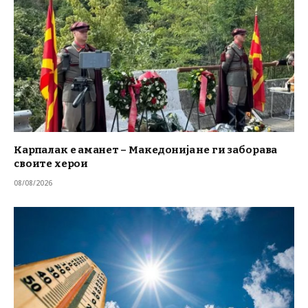
Карпалак е аманет – Македонија не ги заборава
своите херои
08/08/2026