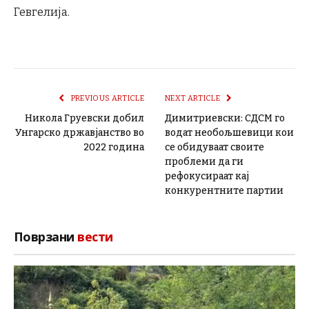
Гевгелија.
PREVIOUS ARTICLE
NEXT ARTICLE
Никола Груевски добил
Димитриевски: СДСМ го
Унгарско државјанство во
водат необољшевици кои
2022 година
се обидуваат своите
проблеми да ги
рефокусираат кај
конкурентните партии
Поврзани
вести