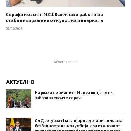
Серафимовски: МЗШВ активно работи на
стабилизирање на откупот на пиперката
07/08/2026
Advertisement
АКТУЕЛНО
Карпалак е аманет – Македонија не ги
заборава своите херои
САД ветуваат 1 милијарда долари помош за
безбедноста на Колумбија, додека новиот