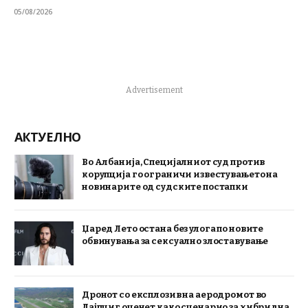
05/08/2026
Advertisement
АКТУЕЛНО
Во Албанија, Специјалниот суд против
корупција го ограничи известувањето на
новинарите од судските постапки
Џаред Лето остана без улога по новите
обвинувања за сексуално злоставување
Дронот со експлозив на аеродромот во
Лајпциг оценет како сценарио за хибридна