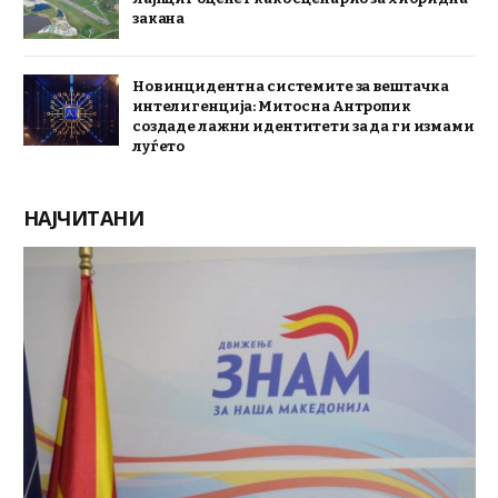
закана
Нов инцидент на системите за вештачка
интелигенција: Митос на Антропик
создаде лажни идентитети за да ги измами
луѓето
НАЈЧИТАНИ