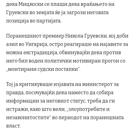
дека Мицкоски се плаши дека враќањето на
Груевски во земјата ќе ја загрози неговата
позиција во партијата.
Поранешниот премиер Никола Груевски, кој доби
азил во Унгарија, остро реагираше на најавите за
можна екстрадиција, обвинувајќи дека против
него бил воден политички мотивиран прогон со
„монтирани судски постапки“.
Тој ја критикуваше изјавата на министерот за
правда, посочувајќи дека наместо да собира
информации за неговиот статус, треба да ги
истражи, како што вели, „злоупотребите и
незаконитостите“ во периодот на поранешната
власт.