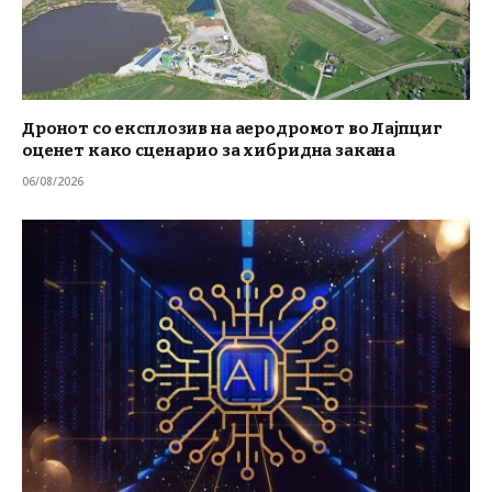
Дронот со експлозив на аеродромот во Лајпциг
оценет како сценарио за хибридна закана
06/08/2026