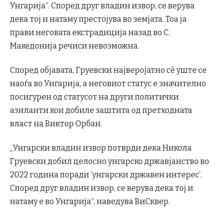
Унгарија“. Според друг владин извор, се верува
дека тој и натаму престојува во земјата. Тоа ја
прави неговата екстрадиција назад во С.
Македонија речиси невозможна.
Според објавата, Груевски најверојатно сè уште се
наоѓа во Унгарија, а неговиот статус е значително
посигурен од статусот на други политички
азиланти кои добиле заштита од претходната
власт на Виктор Орбан.
„Унгарски владин извор потврди дека Никола
Груевски добил целосно унгарско државјанство во
2022 година поради ‘унгарски државен интерес’.
Според друг владин извор, се верува дека тој и
натаму е во Унгарија“, наведува ВиСквер.