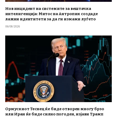
Нов инцидент на системите за вештачка
интелигенција: Митос на Антропик создаде
лажни идентитети за да ги измами луѓето
06/08/2026
Ормускиот Теснец ќе биде отворен многу брзо
или Иран ќе биде силно погоден, изјави Трамп