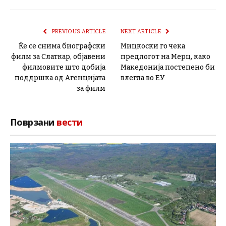
PREVIOUS ARTICLE
NEXT ARTICLE
Ќе се снима биографски
Мицкоски го чека
филм за Слаткар, објавени
предлогот на Мерц, како
филмовите што добија
Македонија постепено би
поддршка од Агенцијата
влегла во ЕУ
за филм
Поврзани
вести