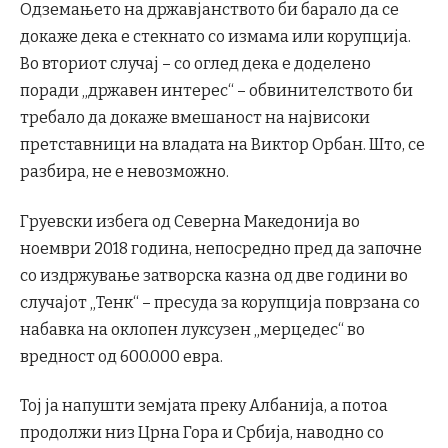
Одземањето на државјанството би барало да се
докаже дека е стекнато со измама или корупција.
Во вториот случај – со оглед дека е доделено
поради „државен интерес“ – обвинителството би
требало да докаже вмешаност на највисоки
претставници на владата на Виктор Орбан. Што, се
разбира, не е невозможно.
Груевски избега од Северна Македонија во
ноември 2018 година, непосредно пред да започне
со издржување затворска казна од две години во
случајот „Тенк“ – пресуда за корупција поврзана со
набавка на оклопен луксузен „мерцедес“ во
вредност од 600.000 евра.
Тој ја напушти земјата преку Албанија, а потоа
продолжи низ Црна Гора и Србија, наводно со