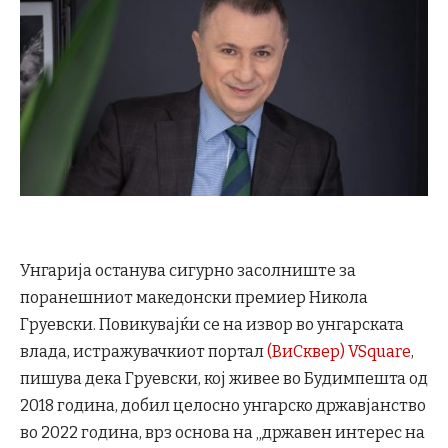
Унгарија останува сигурно засолниште за
поранешниот македонски премиер Никола
Груевски. Повикувајќи се на извор во унгарската
влада, истражувачкиот портал
(ВиСквер) VSquare
,
пишува дека Груевски, кој живее во Будимпешта од
2018 година, добил целосно унгарско државјанство
во 2022 година, врз основа на „државен интерес на