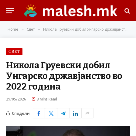
Home
Свет
Никола Груевски добил Унгарско државјанство во 2022 година
»
»
СВЕТ
Никола Груевски добил
Унгарско државјанство во
2022 година
29/05/2026
3 Mins Read
Сподели