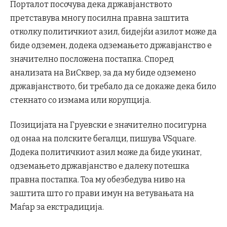
Порталот посочува дека државјанството
претставува многу посилна правна заштита
отколку политичкиот азил, бидејќи азилот може да
биде одземен, додека одземањето државјанство е
значително посложена постапка. Според
анализата на ВиСквер, за да му биде одземено
државјанството, би требало да се докаже дека било
стекнато со измама или корупција.
Позицијата на Груевски е значително посигурна
од онаа на полските бегалци, пишува VSquare.
Додека политичкиот азил може да биде укинат,
одземањето државјанство е далеку потешка
правна постапка. Тоа му обезбедува ниво на
заштита што го прави имун на ветувањата на
Маѓар за екстрадиција.