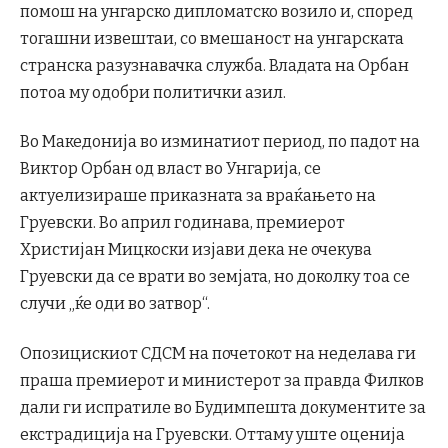
помош на унгарско дипломатско возило и, според
тогашни извештаи, со вмешаност на унгарската
странска разузнавачка служба. Владата на Орбан
потоа му одобри политички азил.
Во Македонија во изминатиот период, по падот на
Виктор Орбан од власт во Унгарија, се
актуелизираше приказната за враќањето на
Груевски. Во април годинава, премиерот
Христијан Мицкоски изјави дека не очекува
Груевски да се врати во земјата, но доколку тоа се
случи „ќе оди во затвор“.
Опозицискиот СДСМ на почетокот на неделава ги
праша премиерот и министерот за правда Филков
дали ги испратиле во Будимпешта документите за
екстрадиција на Груевски. Оттаму уште оценија