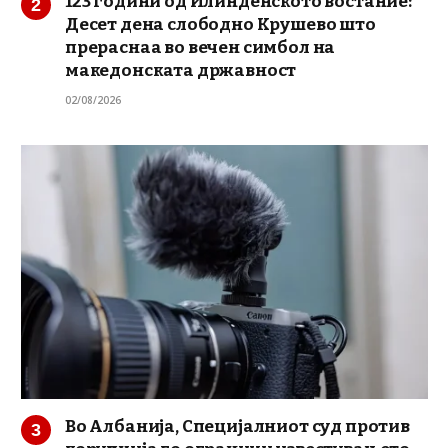
123 години од Илинденското востание:
Десет дена слободно Крушево што
прераснаа во вечен симбол на
македонската државност
02/08/2026
Во Албанија, Специјалниот суд против