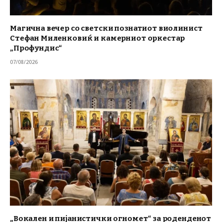
Магична вечер со светски познатиот виолинист
Стефан Миленковиќ и камерниот оркестар
„Профундис“
07/08/2026
„Вокален и пијанистички огномет“ за роденденот