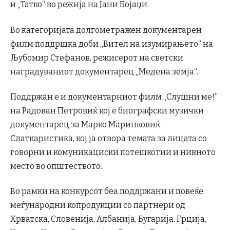
и „Татко“ во режија на Јани Бојаџи.
Во категоријата долгометражен документарен
филм поддршка доби „Вител на изумирањето“ на
Љубомир Стефанов, режисерот на светски
наградуваниот документарец „Медена земја“.
Поддржан е и документарниот филм „Слушни ме!“
на Рaдован Петровиќ кој е биографски музички
документарец за Марко Маринковиќ –
Слаткаристика, кој ја отвора темата за лицата со
говорни и комуникациски потешкотии и нивното
место во општеството.
Во рамки на конкурсот беа поддржани и повеќе
меѓународни копродукции со партнери од
Хрватска, Словенија, Албанија, Бугарија, Грција,