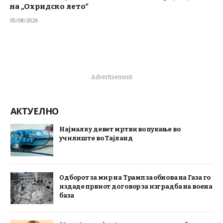
на „Охридско лето“
05/08/2026
Advertisement
АКТУЕЛНО
Најмалку девет мртви во пукање во
училиште во Тајланд
Одборот за мир на Трамп за обнова на Газа го
издаде првиот договор за изградба на воена
база