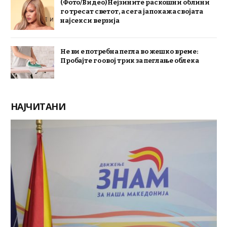
(Фото/Видео) Нејзините раскошни облини
го тресат светот, а сега ја покажа својата
најсекси верзија
Не ви е потребна пегла во жешко време:
Пробајте го овој трик за пеглање облека
НАЈЧИТАНИ