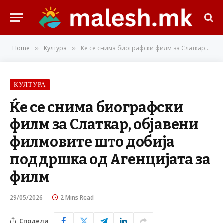
Home
Култура
Ќе се снима биографски филм за Слаткар, објавени филмовите што добија поддршка од Агенцијата за филм
»
»
КУЛТУРА
Ќе се снима биографски
филм за Слаткар, објавени
филмовите што добија
поддршка од Агенцијата за
филм
29/05/2026
2 Mins Read
Сподели