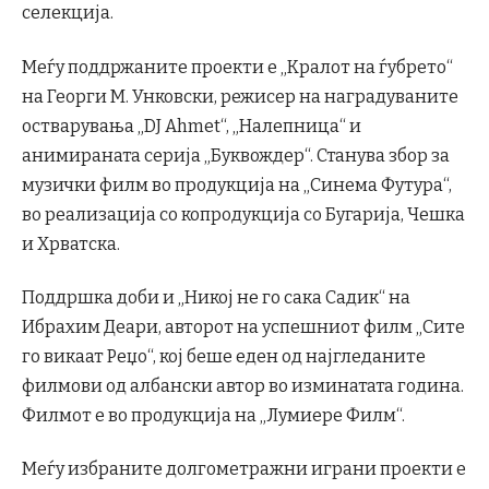
селекција.
Меѓу поддржаните проекти е „Кралот на ѓубрето“
на Георги М. Унковски, режисер на наградуваните
остварувања „DJ Ahmet“, „Налепница“ и
анимираната серија „Буквождер“. Станува збор за
музички филм во продукција на „Синема Футура“,
во реализација со копродукција со Бугарија, Чешка
и Хрватска.
Поддршка доби и „Никој не го сака Садик“ на
Ибрахим Деари, авторот на успешниот филм „Сите
го викаат Реџо“, кој беше еден од најгледаните
филмови од албански автор во изминатата година.
Филмот е во продукција на „Лумиере Филм“.
Меѓу избраните долгометражни играни проекти е