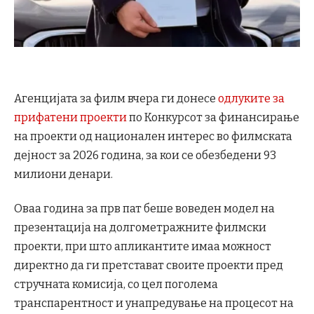
Агенцијата за филм вчера ги донесе
одлуките за
прифатени проекти
по Конкурсот за финансирање
на проекти од национален интерес во филмската
дејност за 2026 година, за кои се обезбедени 93
милиони денари.
Оваа година за прв пат беше воведен модел на
презентација на долгометражните филмски
проекти, при што апликантите имаа можност
директно да ги претстават своите проекти пред
стручната комисија, со цел поголема
транспарентност и унапредување на процесот на