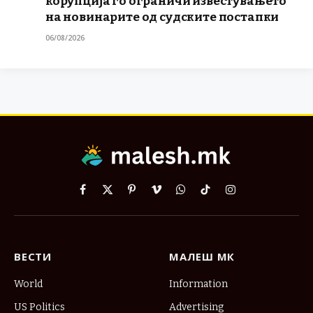
корупција го ограничи известувањето
на новинарите од судските постапки
06/08/2026
Facebook
X
Pinterest
Vimeo
WhatsApp
TikTok
Instagram
(Twitter)
ВЕСТИ
МАЛЕШ МК
World
Information
US Politics
Advertising