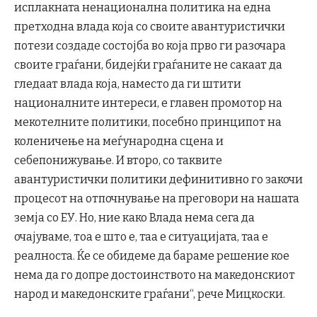
исплакната ненационална политика на една
претходна влада која со своите авантуристички
потези создаде состојба во која прво ги разочара
своите граѓани, бидејќи граѓаните не сакаат да
гледаат влада која, наместо да ги штити
националните интереси, е главен промотор на
мекотелните политики, посебно принципот на
коленичење на меѓународна сцена и
себепонижување. И второ, со таквите
авантуристички политики дефинитивно го закочи
процесот на отпочнување на преговори на нашата
земја со ЕУ. Но, ние како Влада нема сега да
очајуваме, тоа е што е, таа е ситуацијата, таа е
реалноста. Ќе се обидеме да бараме решение кое
нема да го допре достоинството на македонскиот
народ и македонските граѓани“, рече Мицкоски.