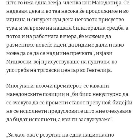
што го има една земја-членка кон Македонија. Се
надевам дека и во таа насока ќе продолжиме и во
иднина и сигурен сум дека неговото присуство
тука, и за време на нашата билатерална средба, а
потоа и на работната вечера, ќе можеме да
размениме повеќе идеи, да видиме дали и како
може да се да се надмине пречката“, изјави
Мицкоски, кој присуствуваше на пуштање во
употреба на трговски центар во Гевгелија.
Многупати, псоочи премиерот, се кажани
македонските позиции и „би било некултурно да
се очекува да се промени ставот преку ноќ, бидејќи
не се исполнети предусловите што ние очекуваме
да бидат исполнети, а кои ги заслужуваме“.
„За жал, ова е резултат на една национално