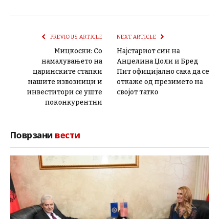
PREVIOUS ARTICLE
NEXT ARTICLE
Мицкоски: Со
Најстариот син на
намалувањето на
Анџелина Џоли и Бред
царинските стапки
Пит официјално сака да се
нашите извозници и
откаже од презимето на
инвеститори се уште
својот татко
поконкурентни
Поврзани
вести