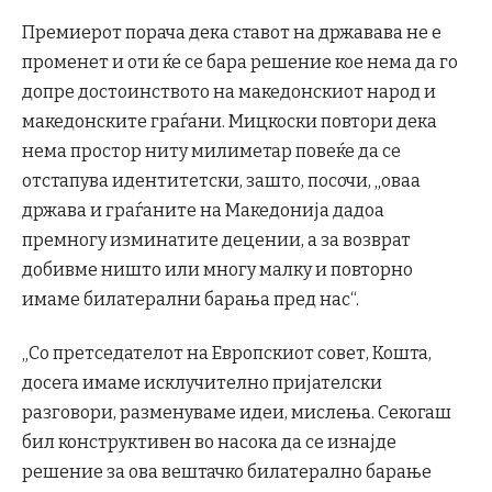
Премиерот порача дека ставот на државава не е
променет и оти ќе се бара решение кое нема да го
допре достоинството на македонскиот народ и
македонските граѓани. Мицкоски повтори дека
нема простор ниту милиметар повеќе да се
отстапува идентитетски, зашто, посочи, „оваа
држава и граѓаните на Македонија дадоа
премногу изминатите децении, а за возврат
добивме ништо или многу малку и повторно
имаме билатерални барања пред нас“.
„Со претседателот на Европскиот совет, Кошта,
досега имаме исклучително пријателски
разговори, разменуваме идеи, мислења. Секогаш
бил конструктивен во насока да се изнајде
решение за ова вештачко билатерално барање