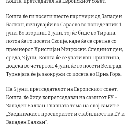
Кошта, претседател на Европскиот совет.
Кошта ќе ги посети шесте партнери од Западен
Балкан, почнувајќи во Сараево во понеделник, 1
јуни. Во вторник, 2 јуни, тој ќе биде во Тирана,
потоа ќе го посети Скопје, каде ќе се сретне со
премиерот Христијан Мицкоски. Следниот ден,
среда, 3 јуни, Кошта ќе се упати кон Приштина,
додека во четврток, 4 јуни, ќе го посети Белград.
Турнејата ќе ја заокружи со посета во Црна Гора.
На 5 јуни, претседателот на Европскиот совет,
Кошта, ќе биде копретседавач на самитот ЕУ –
Западен Балкан. Главната тема на овој самит е
„Заедничкиот просперитет и стабилност на ЕУ и
Западен Балкан“.