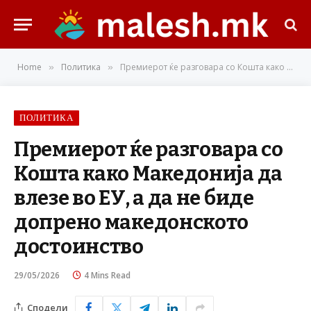
Home
Политика
Премиерот ќе разговара со Кошта како Македонија да влезе во ЕУ, а да не биде допрено македонското достоинство
»
»
ПОЛИТИКА
Премиерот ќе разговара со
Кошта како Македонија да
влезе во ЕУ, а да не биде
допрено македонското
достоинство
29/05/2026
4 Mins Read
Сподели