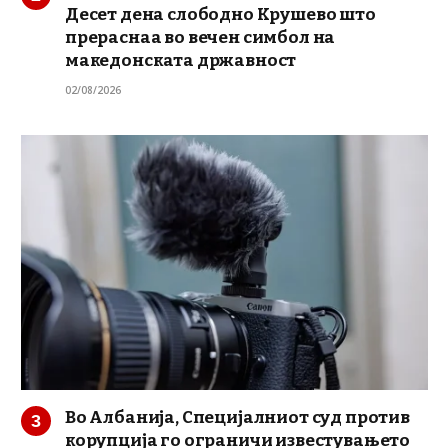
Десет дена слободно Крушево што
прераснаа во вечен симбол на
македонската државност
02/08/2026
Во Албанија, Специјалниот суд против
корупција го ограничи известувањето