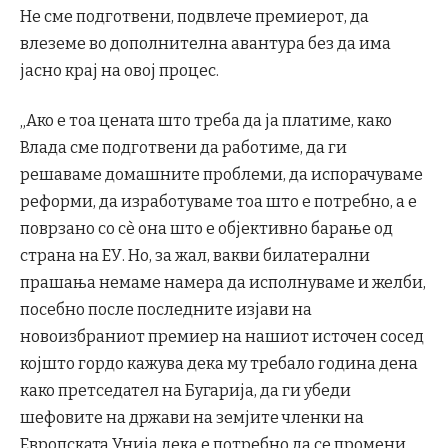
Не сме подготвени, подвлече премиерот, да
влеземе во дополнителна авантура без да има
јасно крај на овој процес.
„Ако е тоа цената што треба да ја платиме, како
Влада сме подготвени да работиме, да ги
решаваме домашните проблеми, да испорачуваме
реформи, да изработуваме тоа што е потребно, а е
поврзано со сè она што е објективно барање од
страна на ЕУ. Но, за жал, вакви билатерални
прашања немаме намера да исполнуваме и желби,
посебно после последните изјави на
новоизбраниот премиер на нашиот источен сосед
којшто гордо кажува дека му требало година дена
како претседател на Бугарија, да ги убеди
шефовите на држави на земјите членки на
Европската Унија дека е потребно да се промени