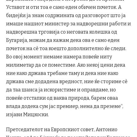
Уставот и оти тоа е само еден обичен почеток. А
бидејќи ја знам содржината од разговорот што ја
имаше нашиот министер за надворешни работи и
надворешна трговија со неговата колешка од
Бугарија, можам да кажам дека ова е само еден
почеток на сè тоа коешто дополнително ќе следи.
Во овој момент немаме намера повеќе ниту
милиметар да се поместиме. Ако некој цени дека
ние како држава требаме таму и дека ние како
држава сме додадена вредност, ние ќе сториме сè
да таа шанса ја искористиме и оправдаме, но
повеќе отстапки од ваква природа, барем оваа
влада додека сум јас премиер, нема да преземе“,
изјави Мицкоски.
Претседателот на Европскиот совет, Антонио