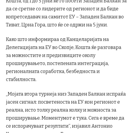
Кошта, од 1 до 5 јуни ќе го посети Западен Балкан за
да се сретне со лидерите од регионот и да биде
копретседавач на самитот ЕУ – Западен Балкан во
Тиват, Црна Гора, што ќе се одржи на 5 јуни.
Како што информираа од Канцеларијата на
Делегацијата на ЕУ во Скопје, Кошта ќе разговара
за можностите и предизвиците околу
проширувањето, постепената интеграција,
регионалната соработка, безбедноста и
стабилноста.
„Мојата втора турнеја низ Западен Балкан испраќа
јасен сигнал: посветеноста на ЕУ кон регионот е
реална, исто толку реална колку и можноста за
проширување. Моментумот е тука. Сега е време да
се испорачуваат резултати“, изјавил Антонио