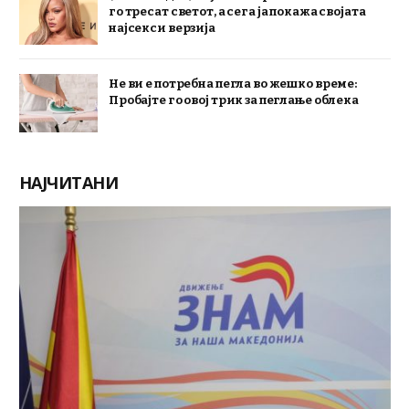
го тресат светот, а сега ја покажа својата
најсекси верзија
Не ви е потребна пегла во жешко време:
Пробајте го овој трик за пеглање облека
НАЈЧИТАНИ