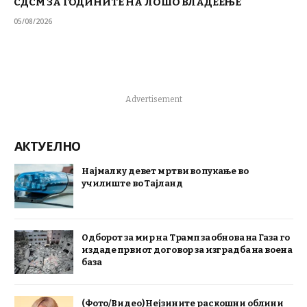
СДСМ ЗА ГОДИНИТЕ НА ЛОШО ВЛАДЕЕЊЕ
05/08/2026
Advertisement
АКТУЕЛНО
Најмалку девет мртви во пукање во
училиште во Тајланд
Одборот за мир на Трамп за обнова на Газа го
издаде првиот договор за изградба на воена
база
(Фото/Видео) Нејзините раскошни облини