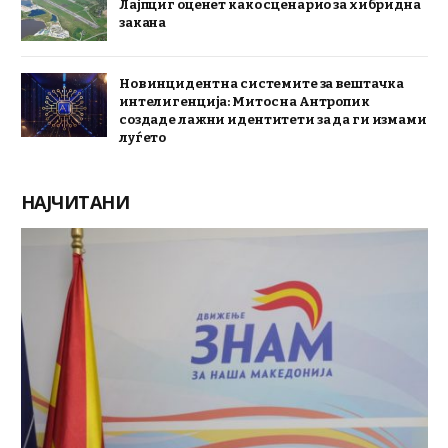
Лајпциг оценет како сценарио за хибридна
закана
Нов инцидент на системите за вештачка
интелигенција: Митос на Антропик
создаде лажни идентитети за да ги измами
луѓето
НАЈЧИТАНИ