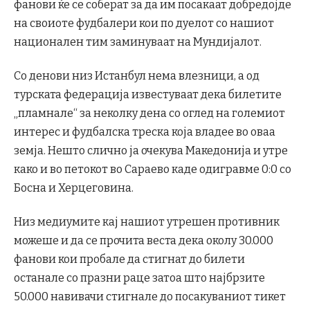
фанови ќе се соберат за да им посакаат добредојде
на своиоте фудбалери кои по дуелот со нашиот
национален тим заминуваат на Мундијалот.
Со денови низ Истанбул нема влезници, а од
турската федерација известуваат дека билетите
„пламнале“ за неколку дена со оглед на големиот
интерес и фудбалска треска која владее во оваа
земја. Нешто слично ја очекува Македонија и утре
како и во петокот во Сараево каде одигравме 0:0 со
Босна и Херцеговина.
Низ медиумите кај нашиот утрешен противник
можеше и да се прочита веста дека околу 30.000
фанови кои пробале да стигнат до билети
останале со празни раце затоа што најбрзите
50.000 навивачи стигнале до посакуваниот тикет