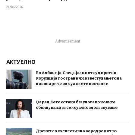
28/06/2026
Advertisement
АКТУЕЛНО
Во Албанија, Специјалниот суд против
корупција го ограничи известувањето на
новинарите од судските постапки
Џаред Лето остана без улога по новите
обвинувања за сексуално злоставување
Дронот со експлозив на аеродромот во