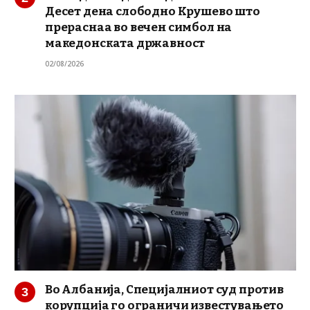
Десет дена слободно Крушево што
прераснаа во вечен симбол на
македонската државност
02/08/2026
Во Албанија, Специјалниот суд против
корупција го ограничи известувањето