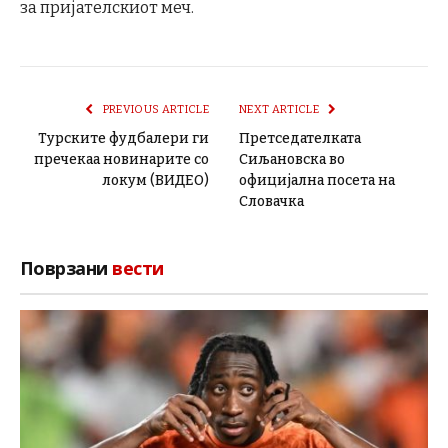
за пријателскиот меч.
PREVIOUS ARTICLE
NEXT ARTICLE
Турските фудбалери ги
Претседателката
пречекаа новинарите со
Сиљановска во
локум (ВИДЕО)
официјална посета на
Словачка
Поврзани
вести