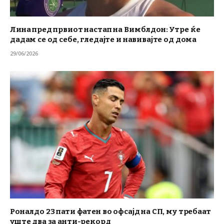
Лина пред првиот настап на Вимблдон: Утре ќе
дадам се од себе, гледајте и навивајте од дома
29/06/2026
Роналдо 23 пати фатен во офсајд на СП, му требаат
уште два за анти-рекорд