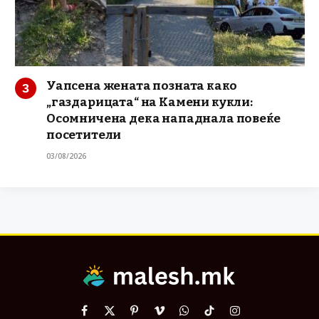
Уапсена жената позната како
„газдарицата“ на Камени кукли:
Осомничена дека нападнала повеќе
посетители
03/08/2026
Facebook
X
Pinterest
Vimeo
WhatsApp
TikTok
Instagram