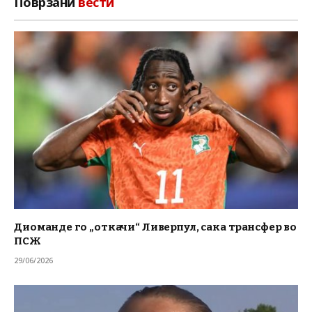
Поврзани
вести
Диоманде го „откачи“ Ливерпул, сака трансфер во
ПСЖ
29/06/2026