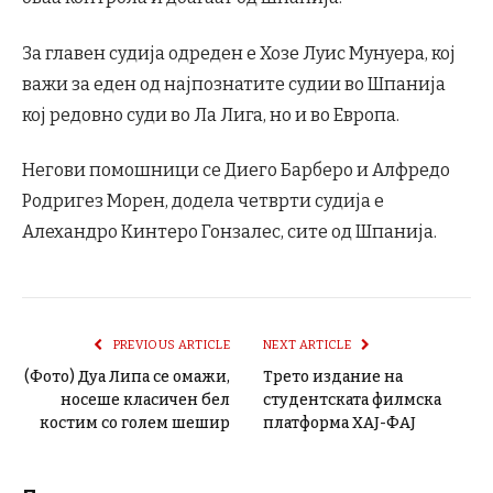
За главен судија одреден е Хозе Луис Мунуера, кој
важи за еден од најпознатите судии во Шпанија
кој редовно суди во Ла Лига, но и во Европа.
Негови помошници се Диего Барберо и Алфредо
Родригез Морен, додела четврти судија е
Алехандро Кинтеро Гонзалес, сите од Шпанија.
PREVIOUS ARTICLE
NEXT ARTICLE
(Фото) Дуа Липа се омажи,
Трето издание на
носеше класичен бел
студентската филмска
костим со голем шешир
платформа ХАЈ-ФАЈ