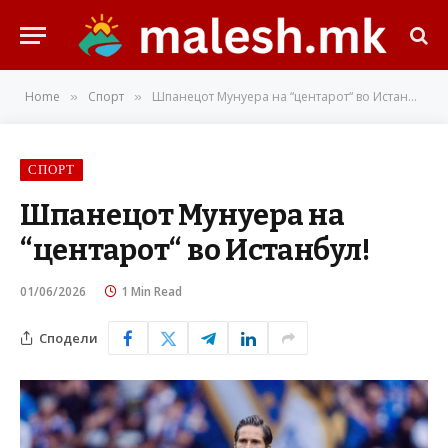
Home
Спорт
Шпанецот Мунуера на “центарот“ во Истанбул!
»
»
СПОРТ
Шпанецот Мунуера на
“центарот“ во Истанбул!
01/06/2026
1 Min Read
Сподели