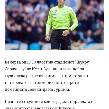
Вечерва од 19:30 часот на стадионот “Шукру
Сарачоглу“ во Истанбул, нашата најдобра
фудбалска репрезентација во пријателски
натпревар ќе ги одмери силите против
домашната селекција на Турција.
Познати се судиите кои ќе ја делат правдата на
оваа контрола и доаѓаат од Шпанија.