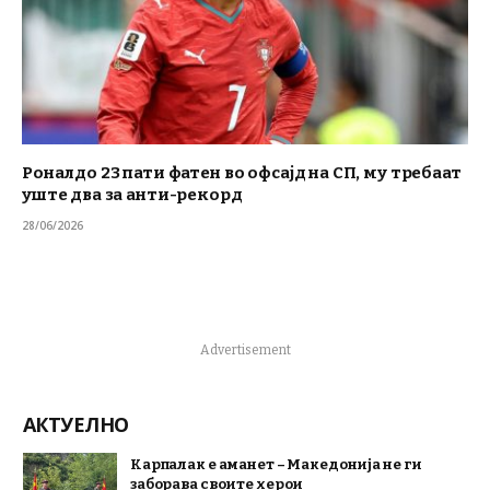
Роналдо 23 пати фатен во офсајд на СП, му требаат
уште два за анти-рекорд
28/06/2026
Advertisement
АКТУЕЛНО
Карпалак е аманет – Македонија не ги
заборава своите херои