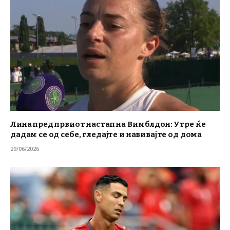
Лина пред првиот настап на Вимблдон: Утре ќе
дадам се од себе, гледајте и навивајте од дома
29/06/2026