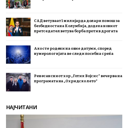
САД ветуваат 1 милијарда долари помош за
безбедноста на Колумбија, додека новиот
претседател ветува борба против дрогата
Ако сте родени на овие датуми, според
нумерологијата ве следи посебна среќа
Ренесансниот хор „Готик Војсис“ вечерва на
програмата на „Охридско лето“
НАЈЧИТАНИ