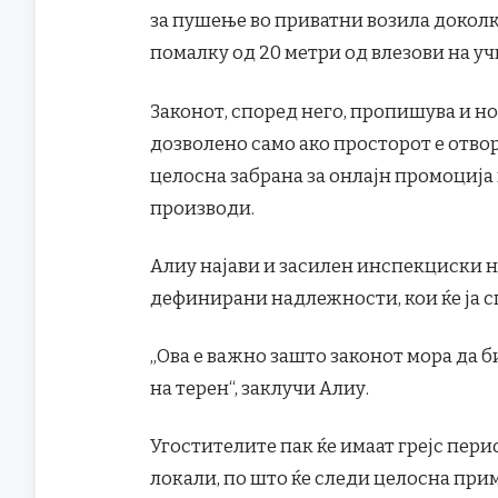
за пушење во приватни возила доколк
помалку од 20 метри од влезови на у
Законот, според него, пропишува и н
дозволено само ако просторот е отвор
целосна забрана за онлајн промоција
производи.
Алиу најави и засилен инспекциски на
дефинирани надлежности, кои ќе ја с
„Ова е важно зашто законот мора да 
на терен“, заклучи Алиу.
Угостителите пак ќе имаат грејс пери
локали, по што ќе следи целосна при