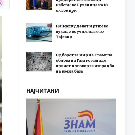
stagram
избори во Брвеница на 18
r)
октомври
Најмалку девет мртви во
пукање во училиште во
Тајланд
Одборот за мир на Трамп за
обнова на Газа го издаде
првиот договор за изградба
на воена база
НАЈЧИТАНИ