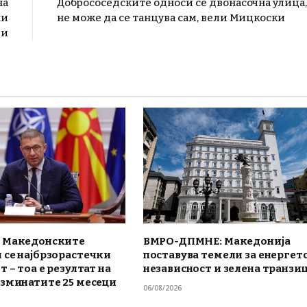
на
Добрососедските односи се двонасочна улица,
ни
не може да се танцува сам, вели Мицкоски
ии
 Македонските
ВМРО-ДПМНЕ: Македонија
 се најбрзорастечки
поставува темели за енергет
т – тоа е резултат на
независност и зелена транзиц
изминатите 25 месеци
06/08/2026