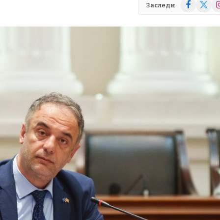
Facebook
X
In
Заследи
(Twitte