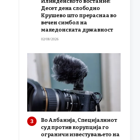
Илинденското востание:
Десет дена слободно
Крушево што прераснаа во
вечен симбол на
македонската државност
02/08/2026
Во Албанија, Специјалниот
суд против корупција го
ограничи известувањето на