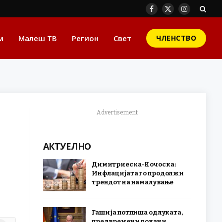
Facebook
X
Instagram
(Twitter)
м
Малеш ТВ
Регион
Свет
ЧЛЕНСТВО
Advertisement
АКТУЕЛНО
Димитриеска-Кочоска:
Инфлацијата го продолжи
трендот на намалување
Гаши ја потпиша одлуката,
предвремени локани