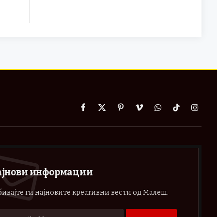
Facebook
X
Pinterest
Vimeo
WhatsApp
TikTok
Instag
(Twitter)
ајнови информации
ивајте ги најновите креативни вести од Малеш.