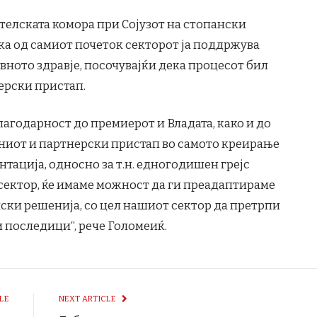
елската комора при Сојузот на стопански
ка од самиот почеток секторот ја поддржува
авното здравје, посочувајќи дека процесот бил
ерски пристап.
лагодарност до премиерот и Владата, како и до
вниот и партнерски пристап во самото креирање
нтација, односно за т.н. едногодишен грејс
 сектор, ќе имаме можност да ги преадаптираме
ски решенија, со цел нашиот сектор да претрпи
 последици“, рече Голомеиќ.
LE
NEXT ARTICLE