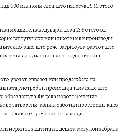
ад 600 милиони евра, што изнесува 5,16 отсто
кај младите, наведувајќи дека 13,6 отсто од
и користат тутунски или никотински производи,
лнително, како што рече, загрижува фактот што
спречени да купат цигари поради нивната
ото, увозот, извозот или продажбата на
нивната употреба и промоција таму каде што
Алиу, образложувајќи дека новото решение
е во затворени јавни и работни простории, како
есогорливите тутунски производи.
оги мерки за заштита на децата, меѓу кои забрана