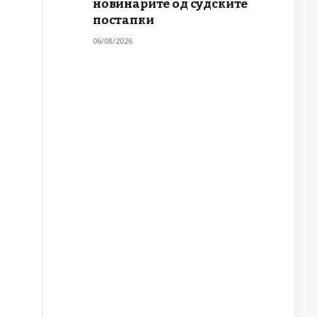
новинарите од судските
постапки
06/08/2026