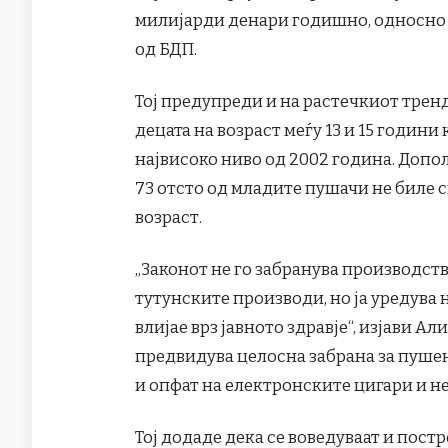
милијарди денари годишно, односно н
од БДП.
Тој предупреди и на растечкиот тренд 
децата на возраст меѓу 13 и 15 годин
највисоко ниво од 2002 година. Допо
73 отсто од младите пушачи не биле 
возраст.
„Законот не го забранува производств
тутунските производи, но ја уредува 
влијае врз јавното здравје“, изјави 
предвидува целосна забрана за пушењ
и опфат на електронските цигари и н
Тој додаде дека се воведуваат и постр