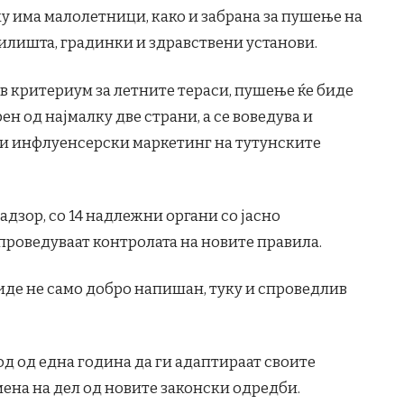
у има малолетници, како и забрана за пушење на
чилишта, градинки и здравствени установи.
ов критериум за летните тераси, пушење ќе биде
ен од најмалку две страни, а се воведува и
 и инфлуенсерски маркетинг на тутунските
дзор, со 14 надлежни органи со јасно
проведуваат контролата на новите правила.
биде не само добро напишан, туку и спроведлив
од од една година да ги адаптираат своите
мена на дел од новите законски одредби.