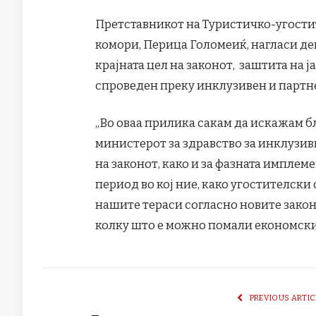
Претставникот на Туристичко-угостит
комори, Перица Голомеиќ, нагласи де
крајната цел на законот, заштита на ј
спроведен преку инклузивен и партн
„Во оваа прилика сакам да искажам б
министерот за здравство за инклузи
на законот, како и за фазната имплеме
период во кој ние, како угостителски
нашите тераси согласно новите закон
колку што е можно помали економски
PREVIOUS ARTIC