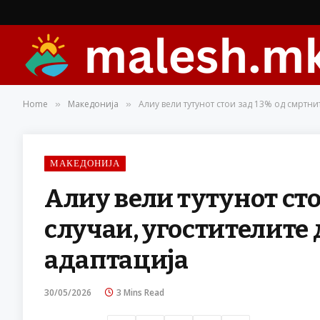
Home
Македонија
Алиу вели тутунот стои зад 13% од смртни
»
»
МАКЕДОНИЈА
Алиу вели тутунот сто
случаи, угостителите 
адаптација
30/05/2026
3 Mins Read