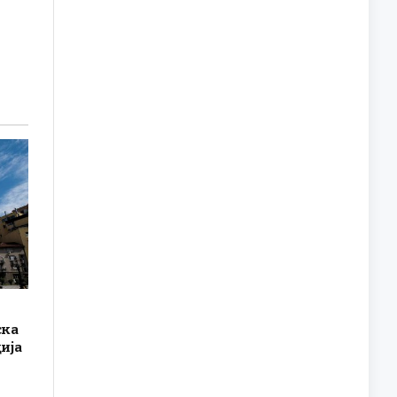
ска
ија