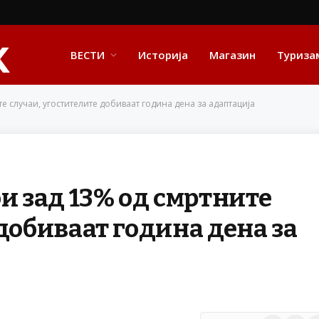
ВЕСТИ
Историја
Магазин
Туриза
те случаи, угостителите добиваат година дена за адаптација
и зад 13% од смртните
добиваат година дена за