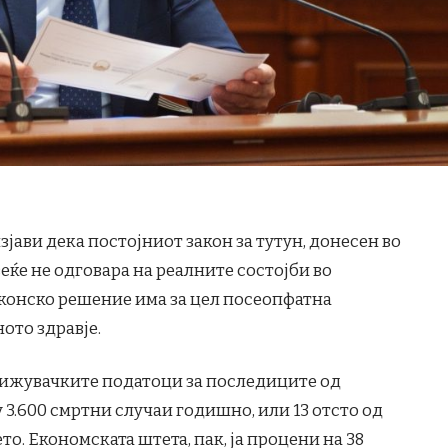
јави дека постојниот закон за тутун, донесен во
веќе не одговара на реалните состојби во
аконско решение има за цел посеопфатна
ото здравје.
агрижувачките податоци за последиците од
у 3.600 смртни случаи годишно, или 13 отсто од
то. Економската штета, пак, ја процени на 38