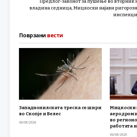
Предлог-законот за пушење во вторник 
владина седница, Мицкоски најави ригороз
инспекц
Поврзани
вести
Западнонилската треска се шири
Мицкоски:
во Скопје и Велес
аеродроми
во регионо
06/08/2026
работата 
06/08/2026