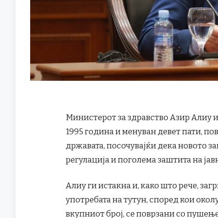
Министерот за здравство Азир Алиу из
1995 година и менуван девет пати, по
државата, посочувајќи дека новото з
регулација и поголема заштита на јавн
Алиу ги истакна и, како што рече, з
употребата на тутун, според кои окол
вкупниот број, се поврзани со пушење